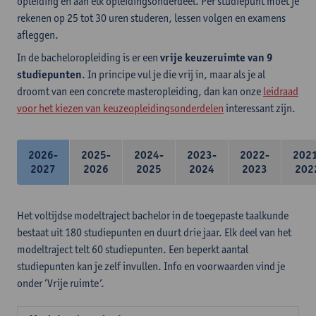
opleiding en aan elk opleidingsonderdeel. Per studiepunt moet je
rekenen op 25 tot 30 uren studeren, lessen volgen en examens
afleggen.
In de bacheloropleiding is er een
vrije keuzeruimte van 9
studiepunten
. In principe vul je die vrij in, maar als je al
droomt van een concrete masteropleiding, dan kan onze
leidraad
voor het kiezen van keuzeopleidingsonderdelen
interessant zijn.
2026-
2025-
2024-
2023-
2022-
202
2027
2026
2025
2024
2023
202
Het voltijdse modeltraject bachelor in de toegepaste taalkunde
bestaat uit 180 studiepunten en duurt drie jaar. Elk deel van het
modeltraject telt 60 studiepunten. Een beperkt aantal
studiepunten kan je zelf invullen. Info en voorwaarden vind je
onder ‘Vrije ruimte’.