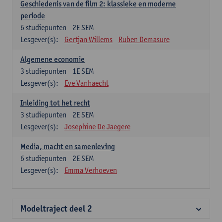
Geschiedenis van de film 2: klassieke en moderne
periode
6
studiepunten
2E SEM
Lesgever(s):
Gertjan Willems
Ruben Demasure
Algemene economie
3
studiepunten
1E SEM
Lesgever(s):
Eve Vanhaecht
Inleiding tot het recht
3
studiepunten
2E SEM
Lesgever(s):
Josephine De Jaegere
Media, macht en samenleving
6
studiepunten
2E SEM
Lesgever(s):
Emma Verhoeven
Modeltraject deel 2