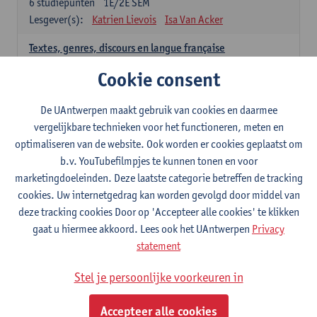
6
studiepunten
1E/2E SEM
Lesgever(s):
Katrien Lievois
Isa Van Acker
Textes, genres, discours en langue française
6
studiepunten
1E/2E SEM
Cookie consent
Lesgever(s):
Kris Peeters
De UAntwerpen maakt gebruik van cookies en daarmee
Spaans: verplichte opleidingsonderdelen
vergelijkbare technieken voor het functioneren, meten en
optimaliseren van de website. Ook worden er cookies geplaatst om
Gramática española 1
b.v. YouTubefilmpjes te kunnen tonen en voor
3
studiepunten
1E SEM
marketingdoeleinden. Deze laatste categorie betreffen de tracking
Lesgever(s):
Anne Verhaert
cookies. Uw internetgedrag kan worden gevolgd door middel van
Gramática española 2
deze tracking cookies Door op 'Accepteer alle cookies' te klikken
3
studiepunten
2E SEM
gaat u hiermee akkoord. Lees ook het UAntwerpen
Privacy
Lesgever(s):
Anne Verhaert
statement
Lengua española: Destrezas básicas
Stel je persoonlijke voorkeuren in
3
studiepunten
1E SEM
Lesgever(s):
Sabela Moreno Pereiro
Accepteer alle cookies