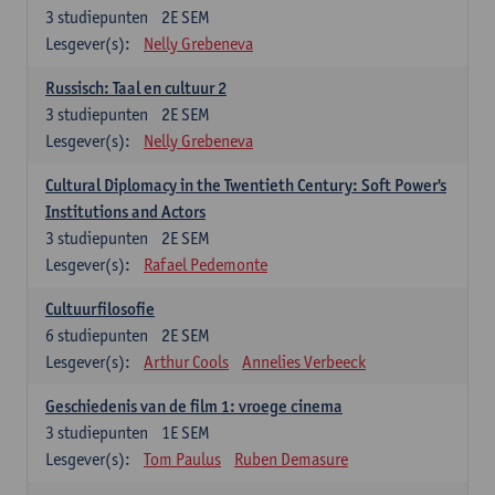
3
studiepunten
2E SEM
Lesgever(s):
Nelly Grebeneva
Russisch: Taal en cultuur 2
3
studiepunten
2E SEM
Lesgever(s):
Nelly Grebeneva
Cultural Diplomacy in the Twentieth Century: Soft Power's
Institutions and Actors
3
studiepunten
2E SEM
Lesgever(s):
Rafael Pedemonte
Cultuurfilosofie
6
studiepunten
2E SEM
Lesgever(s):
Arthur Cools
Annelies Verbeeck
Geschiedenis van de film 1: vroege cinema
3
studiepunten
1E SEM
Lesgever(s):
Tom Paulus
Ruben Demasure