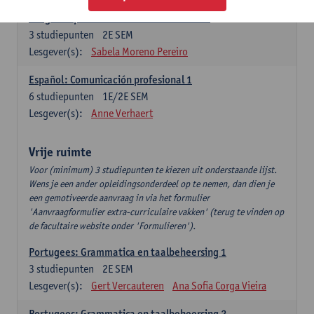
Lengua española: Destrezas intermedias
3
studiepunten
2E SEM
Lesgever(s):
Sabela Moreno Pereiro
Español: Comunicación profesional 1
6
studiepunten
1E/2E SEM
Lesgever(s):
Anne Verhaert
Vrije ruimte
Voor (minimum) 3 studiepunten te kiezen uit onderstaande lijst.
Wens je een ander opleidingsonderdeel op te nemen, dan dien je
een gemotiveerde aanvraag in via het formulier
'Aanvraagformulier extra-curriculaire vakken' (terug te vinden op
de facultaire website onder 'Formulieren').
Portugees: Grammatica en taalbeheersing 1
3
studiepunten
2E SEM
Lesgever(s):
Gert Vercauteren
Ana Sofia Corga Vieira
Portugees: Grammatica en taalbeheersing 2