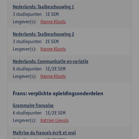
Nederlands: Taalbeschouwing 1
3
studiepunten
1E SEM
Lesgever(s):
Hanne Kloots
Nederlands: Taalbeschouwing 2
3
studiepunten
2E SEM
Lesgever(s):
Hanne Kloots
Nederlands: Communicatie en variatie
6
studiepunten
1E/2E SEM
Lesgever(s):
Hanne Kloots
Frans: verplichte opleidingsonderdelen
Grammaire française
6
studiepunten
1E/2E SEM
Lesgever(s):
Katrien Lievois
Maîtrise du français écrit et oral