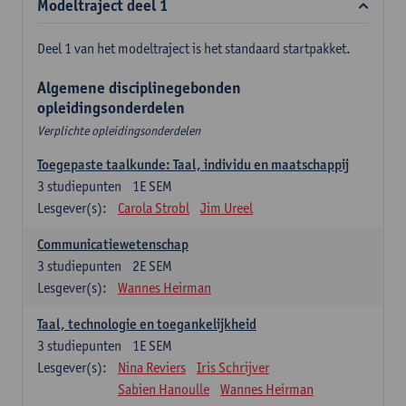
Modeltraject deel 1
Deel 1 van het modeltraject is het standaard startpakket.
Algemene disciplinegebonden
opleidingsonderdelen
Verplichte opleidingsonderdelen
Toegepaste taalkunde: Taal, individu en maatschappij
3
studiepunten
1E SEM
Lesgever(s):
Carola Strobl
Jim Ureel
Communicatiewetenschap
3
studiepunten
2E SEM
Lesgever(s):
Wannes Heirman
Taal, technologie en toegankelijkheid
3
studiepunten
1E SEM
Lesgever(s):
Nina Reviers
Iris Schrijver
Sabien Hanoulle
Wannes Heirman