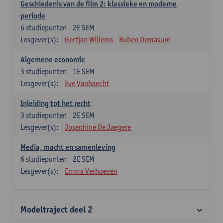
Geschiedenis van de film 2: klassieke en moderne
periode
6
studiepunten
2E SEM
Lesgever(s):
Gertjan Willems
Ruben Demasure
Algemene economie
3
studiepunten
1E SEM
Lesgever(s):
Eve Vanhaecht
Inleiding tot het recht
3
studiepunten
2E SEM
Lesgever(s):
Josephine De Jaegere
Media, macht en samenleving
6
studiepunten
2E SEM
Lesgever(s):
Emma Verhoeven
Modeltraject deel 2