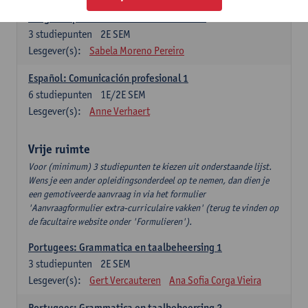
Lengua española: Destrezas intermedias
3
studiepunten
2E SEM
Lesgever(s):
Sabela Moreno Pereiro
Español: Comunicación profesional 1
6
studiepunten
1E/2E SEM
Lesgever(s):
Anne Verhaert
Vrije ruimte
Voor (minimum) 3 studiepunten te kiezen uit onderstaande lijst.
Wens je een ander opleidingsonderdeel op te nemen, dan dien je
een gemotiveerde aanvraag in via het formulier
'Aanvraagformulier extra-curriculaire vakken' (terug te vinden op
de facultaire website onder 'Formulieren').
Portugees: Grammatica en taalbeheersing 1
3
studiepunten
2E SEM
Lesgever(s):
Gert Vercauteren
Ana Sofia Corga Vieira
Portugees: Grammatica en taalbeheersing 2