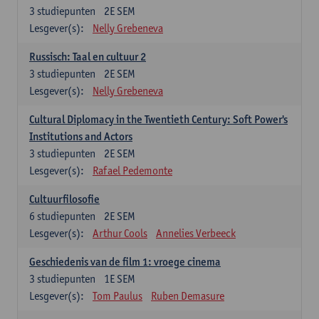
3
studiepunten
2E SEM
Lesgever(s):
Nelly Grebeneva
Russisch: Taal en cultuur 2
3
studiepunten
2E SEM
Lesgever(s):
Nelly Grebeneva
Cultural Diplomacy in the Twentieth Century: Soft Power's
Institutions and Actors
3
studiepunten
2E SEM
Lesgever(s):
Rafael Pedemonte
Cultuurfilosofie
6
studiepunten
2E SEM
Lesgever(s):
Arthur Cools
Annelies Verbeeck
Geschiedenis van de film 1: vroege cinema
3
studiepunten
1E SEM
Lesgever(s):
Tom Paulus
Ruben Demasure