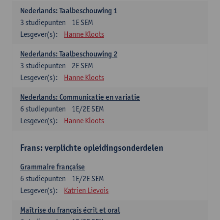
Nederlands: Taalbeschouwing 1
3
studiepunten
1E SEM
Lesgever(s):
Hanne Kloots
Nederlands: Taalbeschouwing 2
3
studiepunten
2E SEM
Lesgever(s):
Hanne Kloots
Nederlands: Communicatie en variatie
6
studiepunten
1E/2E SEM
Lesgever(s):
Hanne Kloots
Frans: verplichte opleidingsonderdelen
Grammaire française
6
studiepunten
1E/2E SEM
Lesgever(s):
Katrien Lievois
Maîtrise du français écrit et oral