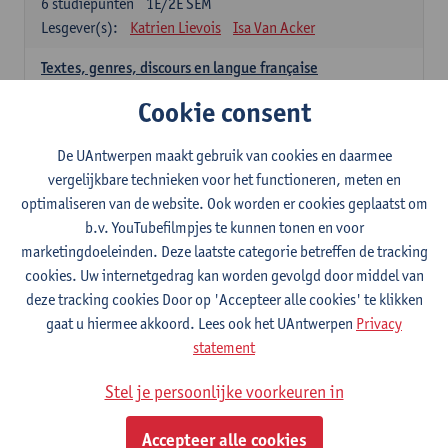
6
studiepunten
1E/2E SEM
Lesgever(s):
Katrien Lievois
Isa Van Acker
Textes, genres, discours en langue française
6
studiepunten
1E/2E SEM
Cookie consent
Lesgever(s):
Kris Peeters
De UAntwerpen maakt gebruik van cookies en daarmee
Spaans: verplichte opleidingsonderdelen
vergelijkbare technieken voor het functioneren, meten en
optimaliseren van de website. Ook worden er cookies geplaatst om
Gramática española 1
b.v. YouTubefilmpjes te kunnen tonen en voor
3
studiepunten
1E SEM
marketingdoeleinden. Deze laatste categorie betreffen de tracking
Lesgever(s):
Anne Verhaert
cookies. Uw internetgedrag kan worden gevolgd door middel van
Gramática española 2
deze tracking cookies Door op 'Accepteer alle cookies' te klikken
3
studiepunten
2E SEM
gaat u hiermee akkoord. Lees ook het UAntwerpen
Privacy
Lesgever(s):
Anne Verhaert
statement
Lengua española: Destrezas básicas
Stel je persoonlijke voorkeuren in
3
studiepunten
1E SEM
Lesgever(s):
Sabela Moreno Pereiro
Accepteer alle cookies