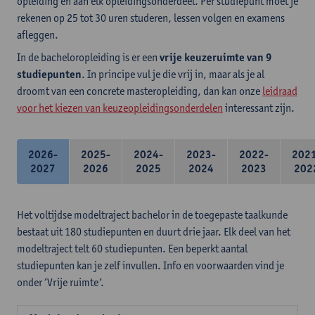
opleiding en aan elk opleidingsonderdeel. Per studiepunt moet je
rekenen op 25 tot 30 uren studeren, lessen volgen en examens
afleggen.
In de bacheloropleiding is er een
vrije keuzeruimte van 9
studiepunten
. In principe vul je die vrij in, maar als je al
droomt van een concrete masteropleiding, dan kan onze
leidraad
voor het kiezen van keuzeopleidingsonderdelen
interessant zijn.
2026-
2025-
2024-
2023-
2022-
202
2027
2026
2025
2024
2023
202
Het voltijdse modeltraject bachelor in de toegepaste taalkunde
bestaat uit 180 studiepunten en duurt drie jaar. Elk deel van het
modeltraject telt 60 studiepunten. Een beperkt aantal
studiepunten kan je zelf invullen. Info en voorwaarden vind je
onder ‘Vrije ruimte’.