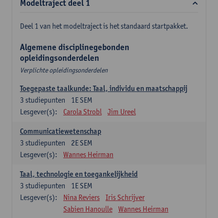
Modeltraject deel 1
Deel 1 van het modeltraject is het standaard startpakket.
Algemene disciplinegebonden
opleidingsonderdelen
Verplichte opleidingsonderdelen
Toegepaste taalkunde: Taal, individu en maatschappij
3
studiepunten
1E SEM
Lesgever(s):
Carola Strobl
Jim Ureel
Communicatiewetenschap
3
studiepunten
2E SEM
Lesgever(s):
Wannes Heirman
Taal, technologie en toegankelijkheid
3
studiepunten
1E SEM
Lesgever(s):
Nina Reviers
Iris Schrijver
Sabien Hanoulle
Wannes Heirman