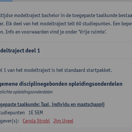
ltijdse modeltraject bachelor in de toegepaste taalkunde besta
aar. Elk deel van het modeltraject telt 60 studiepunten. Een bepe
en. Info en voorwaarden vind je onder ‘Vrije ruimte’.
deltraject deel 1
l 1 van het modeltraject is het standaard startpakket.
gemene disciplinegebonden opleidingsonderdelen
plichte opleidingsonderdelen
gepaste taalkunde: Taal, individu en maatschappij
tudiepunten
1E SEM
gever(s):
Carola Strobl
Jim Ureel