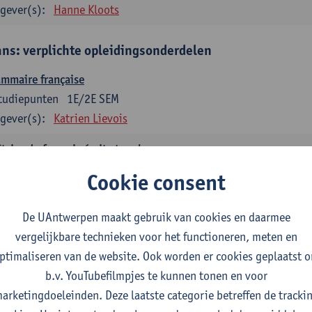
gever(s):
Hanne Kloots
ans: verplichte opleidingsonderdelen
mmaire française
tudiepunten
1E/2E SEM
gever(s):
Katrien Lievois
trise du français écrit et oral
tudiepunten
1E/2E SEM
Cookie consent
gever(s):
Katrien Lievois
Isa Van Acker
De UAntwerpen maakt gebruik van cookies en daarmee
tes, genres, discours en langue française
vergelijkbare technieken voor het functioneren, meten en
tudiepunten
1E/2E SEM
ptimaliseren van de website. Ook worden er cookies geplaatst 
gever(s):
Kris Peeters
b.v. YouTubefilmpjes te kunnen tonen en voor
arketingdoeleinden. Deze laatste categorie betreffen de tracki
aans: verplichte opleidingsonderdelen