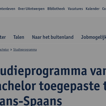
ntenleven
Over UAntwerpen
Bibliotheek
Vacatures
Kalender
Co
ter
Talen
Naar het buitenland
Jobmogelij
achelor
Studieprogramma
tudieprogramma va
achelor toegepaste 
rans-Spaans