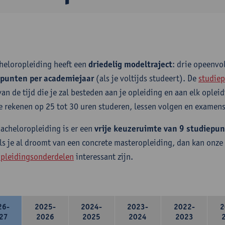
heloropleiding heeft een
driedelig modeltraject
: drie opeenv
epunten per academiejaar
(als je voltijds studeert). De
studiep
van de tijd die je zal besteden aan je opleiding en aan elk ople
e rekenen op 25 tot 30 uren studeren, lessen volgen en examens
bacheloropleiding is er een
vrije keuzeruimte van 9 studiepu
ls je al droomt van een concrete masteropleiding, dan kan onze
pleidingsonderdelen
interessant zijn.
26-
2025-
2024-
2023-
2022-
2
27
2026
2025
2024
2023