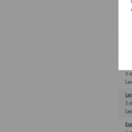
Gra
3
s
Les
Gra
3
s
Les
Len
3
s
Les
Len
3
s
Les
Esp