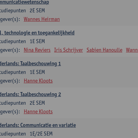
mmunicatiewetenschap
tudiepunten
2E SEM
gever(s):
Wannes Heirman
l, technologie en toegankelijkheid
tudiepunten
1E SEM
gever(s):
Nina Reviers
Iris Schrijver
Sabien Hanoulle
Wann
erlands: Taalbeschouwing 1
tudiepunten
1E SEM
gever(s):
Hanne Kloots
erlands: Taalbeschouwing 2
tudiepunten
2E SEM
gever(s):
Hanne Kloots
erlands: Communicatie en variatie
tudiepunten
1E/2E SEM