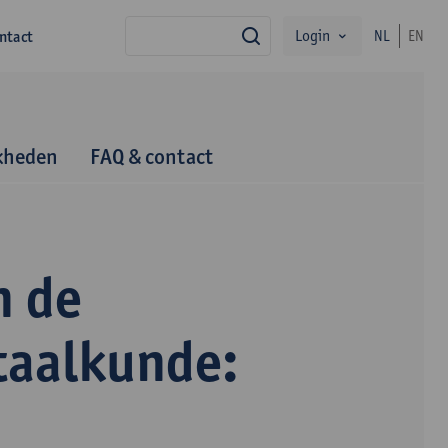
Login
ntact
NL
EN
zoek
kheden
FAQ & contact
n de
taalkunde: