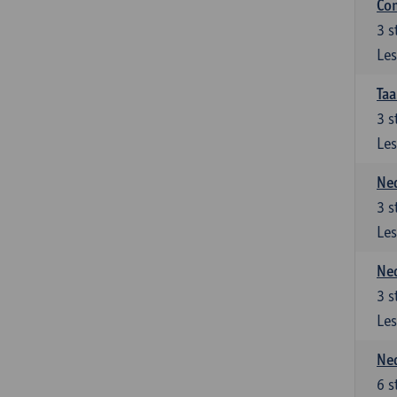
Co
3
s
Les
Taa
3
s
Les
Ned
3
s
Les
Ned
3
s
Les
Ned
6
s