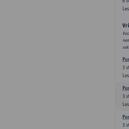
6
s
Les
Vr
Voo
nem
vak
Por
3
s
Les
Por
3
s
Les
Por
3
s