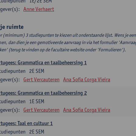
tudiepunten
1E/2E SEM
gever(s):
Anne Verhaert
ije ruimte
r (minimum) 3 studiepunten te kiezen uit onderstaande lijst. Wens je ee
en, dan dien je een gemotiveerde aanvraag in via het formulier 'Aanvraag
ken' (terug te vinden op de facultaire website onder 'Formulieren').
tugees: Grammatica en taalbeheersing 1
tudiepunten
2E SEM
gever(s):
Gert Vercauteren
Ana Sofia Corga Vieira
tugees: Grammatica en taalbeheersing 2
tudiepunten
1E SEM
gever(s):
Gert Vercauteren
Ana Sofia Corga Vieira
tugees: Taal en cultuur 1
tudiepunten
2E SEM