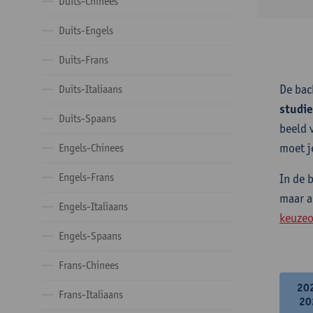
Duits-Chinees
Duits-Engels
Duits-Frans
De bac
Duits-Italiaans
studi
Duits-Spaans
beeld 
moet j
Engels-Chinees
Engels-Frans
In de 
maar a
Engels-Italiaans
keuzeo
Engels-Spaans
Frans-Chinees
20
Frans-Italiaans
20