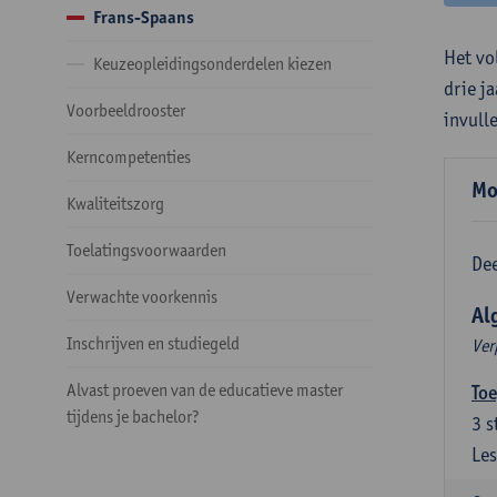
Frans-Spaans
Het vo
Keuzeopleidingsonderdelen kiezen
drie j
Voorbeeldrooster
invull
Kerncompetenties
Mo
Kwaliteitszorg
Toelatingsvoorwaarden
Dee
Verwachte voorkennis
Al
Inschrijven en studiegeld
Ver
Alvast proeven van de educatieve master
Toe
tijdens je bachelor?
3
s
Les