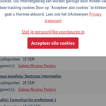
cookies. Uw internetgedrag kan worden gevolgd door middel va
mática española 1
deze tracking cookies Door op 'Accepteer alle cookies' te klikke
tudiepunten
1E SEM
gaat u hiermee akkoord. Lees ook het UAntwerpen
Privacy
gever(s):
Anne Verhaert
statement
mática española 2
Stel je persoonlijke voorkeuren in
tudiepunten
2E SEM
gever(s):
Anne Verhaert
Accepteer alle cookies
gua española: Destrezas básicas
tudiepunten
1E SEM
gever(s):
Sabela Moreno Pereiro
gua española: Destrezas intermedias
tudiepunten
2E SEM
gever(s):
Sabela Moreno Pereiro
añol: Comunicación profesional 1