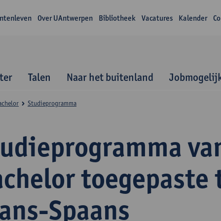
ntenleven
Over UAntwerpen
Bibliotheek
Vacatures
Kalender
Co
ter
Talen
Naar het buitenland
Jobmogelij
achelor
Studieprogramma
tudieprogramma va
achelor toegepaste 
rans-Spaans