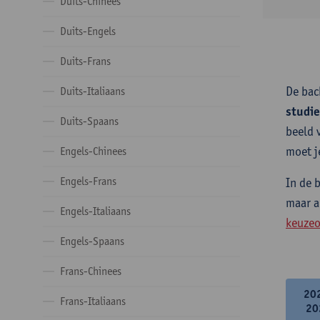
Duits-Chinees
Duits-Engels
Duits-Frans
De bac
Duits-Italiaans
studi
Duits-Spaans
beeld 
moet j
Engels-Chinees
Engels-Frans
In de 
maar a
Engels-Italiaans
keuzeo
Engels-Spaans
Frans-Chinees
20
Frans-Italiaans
20