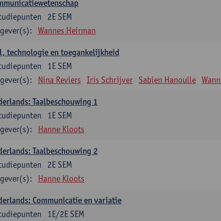
mmunicatiewetenschap
tudiepunten
2E SEM
gever(s):
Wannes Heirman
l, technologie en toegankelijkheid
tudiepunten
1E SEM
gever(s):
Nina Reviers
Iris Schrijver
Sabien Hanoulle
Wann
erlands: Taalbeschouwing 1
tudiepunten
1E SEM
gever(s):
Hanne Kloots
erlands: Taalbeschouwing 2
tudiepunten
2E SEM
gever(s):
Hanne Kloots
erlands: Communicatie en variatie
tudiepunten
1E/2E SEM