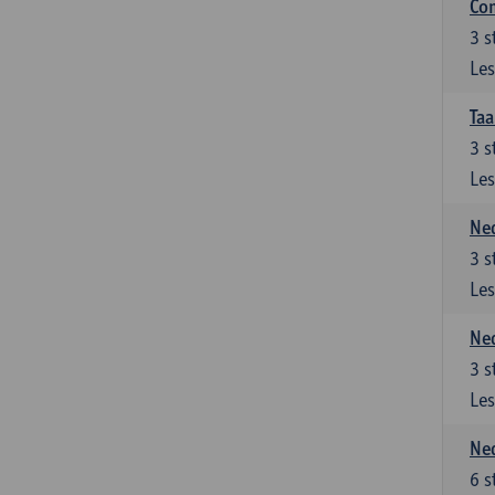
Co
3
s
Les
Taa
3
s
Les
Ned
3
s
Les
Ned
3
s
Les
Ned
6
s