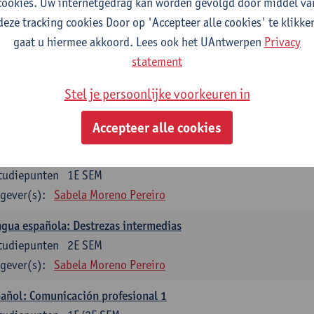
cookies. Uw internetgedrag kan worden gevolgd door middel va
mática española 1
deze tracking cookies Door op 'Accepteer alle cookies' te klikke
tudiepunten
1E SEM
gaat u hiermee akkoord. Lees ook het UAntwerpen
Privacy
gever(s):
Anne Verhaert
statement
mática española 2
Stel je persoonlijke voorkeuren in
tudiepunten
2E SEM
gever(s):
Anne Verhaert
Accepteer alle cookies
gua española: Destrezas básicas
tudiepunten
1E SEM
gever(s):
Sabela Moreno Pereiro
gua española: Destrezas intermedias
tudiepunten
2E SEM
gever(s):
Sabela Moreno Pereiro
añol: Comunicación profesional 1