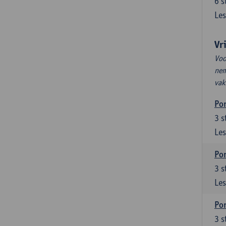
6
s
Les
Vr
Voo
nem
vak
Por
3
s
Les
Por
3
s
Les
Por
3
s