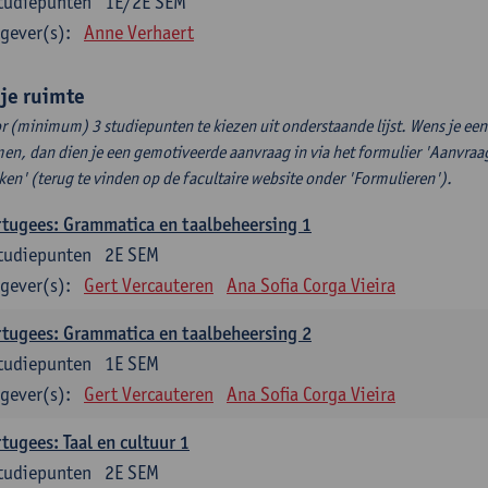
tudiepunten
1E/2E SEM
gever(s):
Anne Verhaert
ije ruimte
r (minimum) 3 studiepunten te kiezen uit onderstaande lijst. Wens je ee
en, dan dien je een gemotiveerde aanvraag in via het formulier 'Aanvraag
ken' (terug te vinden op de facultaire website onder 'Formulieren').
tugees: Grammatica en taalbeheersing 1
tudiepunten
2E SEM
gever(s):
Gert Vercauteren
Ana Sofia Corga Vieira
tugees: Grammatica en taalbeheersing 2
tudiepunten
1E SEM
gever(s):
Gert Vercauteren
Ana Sofia Corga Vieira
tugees: Taal en cultuur 1
tudiepunten
2E SEM