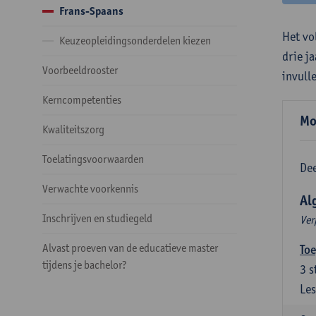
Frans-Spaans
Het vo
Keuzeopleidingsonderdelen kiezen
drie j
Voorbeeldrooster
invull
Kerncompetenties
Mo
Kwaliteitszorg
Toelatingsvoorwaarden
Dee
Verwachte voorkennis
Al
Inschrijven en studiegeld
Ver
Alvast proeven van de educatieve master
Toe
tijdens je bachelor?
3
s
Les