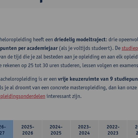
heloropleiding heeft een
driedelig modeltraject
: drie opeenv
epunten per academiejaar
(als je voltijds studeert). De
studiep
van de tijd die je zal besteden aan je opleiding en aan elk ople
e rekenen op 25 tot 30 uren studeren, lessen volgen en examens
bacheloropleiding is er een
vrije keuzeruimte van 9 studiepu
ls je al droomt van een concrete masteropleiding, dan kan onze
pleidingsonderdelen
interessant zijn.
26-
2025-
2024-
2023-
2022-
2
27
2026
2025
2024
2023