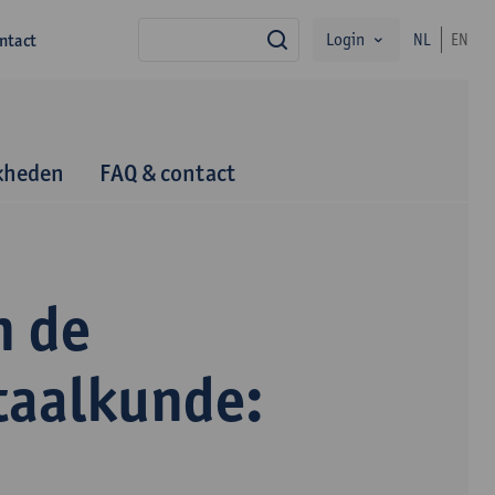
Login
ntact
NL
EN
zoek
kheden
FAQ & contact
n de
taalkunde: