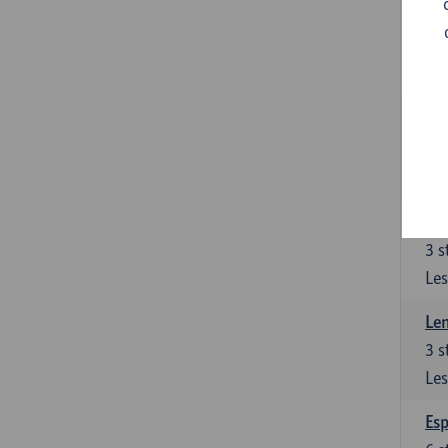
Gra
3
s
Les
Gra
3
s
Les
Len
3
s
Les
Len
3
s
Les
Esp