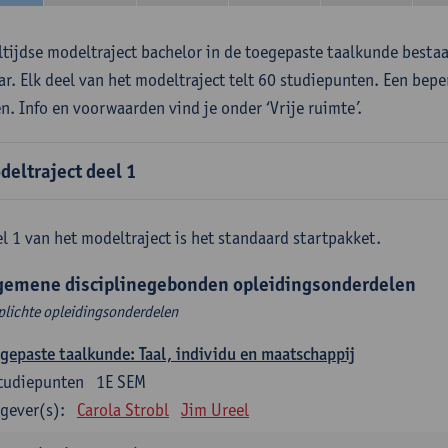
ltijdse modeltraject bachelor in de toegepaste taalkunde besta
aar. Elk deel van het modeltraject telt 60 studiepunten. Een bepe
en. Info en voorwaarden vind je onder ‘Vrije ruimte’.
deltraject deel 1
l 1 van het modeltraject is het standaard startpakket.
gemene disciplinegebonden opleidingsonderdelen
plichte opleidingsonderdelen
gepaste taalkunde: Taal, individu en maatschappij
tudiepunten
1E SEM
gever(s):
Carola Strobl
Jim Ureel