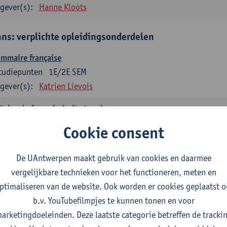
gever(s):
Hanne Kloots
ans: verplichte opleidingsonderdelen
mmaire française
tudiepunten
1E/2E SEM
gever(s):
Katrien Lievois
trise du français écrit et oral
tudiepunten
1E/2E SEM
Cookie consent
gever(s):
Katrien Lievois
Isa Van Acker
De UAntwerpen maakt gebruik van cookies en daarmee
tes, genres, discours en langue française
vergelijkbare technieken voor het functioneren, meten en
tudiepunten
1E/2E SEM
ptimaliseren van de website. Ook worden er cookies geplaatst 
gever(s):
Kris Peeters
b.v. YouTubefilmpjes te kunnen tonen en voor
arketingdoeleinden. Deze laatste categorie betreffen de tracki
aans: verplichte opleidingsonderdelen