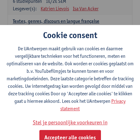
6
studiepunten
1E/2E SEM
Lesgever(s):
Katrien Lievois
Isa Van Acker
Textes, genres, discours en langue française
6
studiepunten
1E/2E SEM
Cookie consent
Lesgever(s):
Kris Peeters
De UAntwerpen maakt gebruik van cookies en daarmee
Spaans: verplichte opleidingsonderdelen
vergelijkbare technieken voor het functioneren, meten en
optimaliseren van de website. Ook worden er cookies geplaatst om
Gramática española 1
b.v. YouTubefilmpjes te kunnen tonen en voor
3
studiepunten
1E SEM
marketingdoeleinden. Deze laatste categorie betreffen de tracking
Lesgever(s):
Anne Verhaert
cookies. Uw internetgedrag kan worden gevolgd door middel van
Gramática española 2
deze tracking cookies Door op 'Accepteer alle cookies' te klikken
3
studiepunten
2E SEM
gaat u hiermee akkoord. Lees ook het UAntwerpen
Privacy
Lesgever(s):
Anne Verhaert
statement
Lengua española: Destrezas básicas
Stel je persoonlijke voorkeuren in
3
studiepunten
1E SEM
Lesgever(s):
Sabela Moreno Pereiro
Accepteer alle cookies