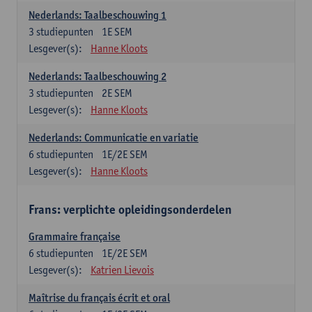
Nederlands: Taalbeschouwing 1
3
studiepunten
1E SEM
Lesgever(s):
Hanne Kloots
Nederlands: Taalbeschouwing 2
3
studiepunten
2E SEM
Lesgever(s):
Hanne Kloots
Nederlands: Communicatie en variatie
6
studiepunten
1E/2E SEM
Lesgever(s):
Hanne Kloots
Frans: verplichte opleidingsonderdelen
Grammaire française
6
studiepunten
1E/2E SEM
Lesgever(s):
Katrien Lievois
Maîtrise du français écrit et oral