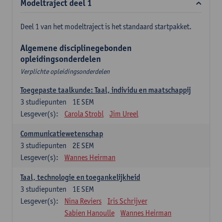
Modeltraject deel 1
Deel 1 van het modeltraject is het standaard startpakket.
Algemene disciplinegebonden
opleidingsonderdelen
Verplichte opleidingsonderdelen
Toegepaste taalkunde: Taal, individu en maatschappij
3
studiepunten
1E SEM
Lesgever(s):
Carola Strobl
Jim Ureel
Communicatiewetenschap
3
studiepunten
2E SEM
Lesgever(s):
Wannes Heirman
Taal, technologie en toegankelijkheid
3
studiepunten
1E SEM
Lesgever(s):
Nina Reviers
Iris Schrijver
Sabien Hanoulle
Wannes Heirman