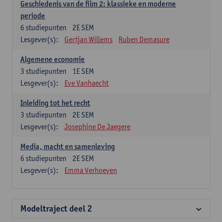
Geschiedenis van de film 2: klassieke en moderne
periode
6
studiepunten
2E SEM
Lesgever(s):
Gertjan Willems
Ruben Demasure
Algemene economie
3
studiepunten
1E SEM
Lesgever(s):
Eve Vanhaecht
Inleiding tot het recht
3
studiepunten
2E SEM
Lesgever(s):
Josephine De Jaegere
Media, macht en samenleving
6
studiepunten
2E SEM
Lesgever(s):
Emma Verhoeven
Modeltraject deel 2