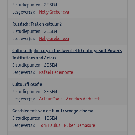
3
studiepunten
2E SEM
Lesgever(s):
Nelly Grebeneva
Russisch: Taal en cultuur 2
3
studiepunten
2E SEM
Lesgever(s):
Nelly Grebeneva
Cultural Diplomacy in the Twentieth Century: Soft Power's
Institutions and Actors
3
studiepunten
2E SEM
Lesgever(s):
Rafael Pedemonte
Cultuurfilosofie
6
studiepunten
2E SEM
Lesgever(s):
Arthur Cools
Annelies Verbeeck
Geschiedenis van de film 1: vroege cinema
3
studiepunten
1E SEM
Lesgever(s):
Tom Paulus
Ruben Demasure