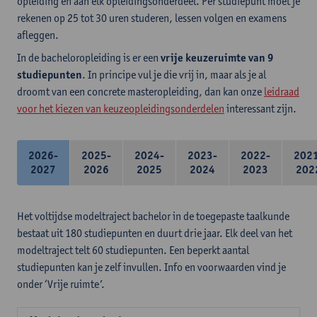
opleiding en aan elk opleidingsonderdeel. Per studiepunt moet je
rekenen op 25 tot 30 uren studeren, lessen volgen en examens
afleggen.
In de bacheloropleiding is er een
vrije keuzeruimte van 9
studiepunten
. In principe vul je die vrij in, maar als je al
droomt van een concrete masteropleiding, dan kan onze
leidraad
voor het kiezen van keuzeopleidingsonderdelen
interessant zijn.
2026-
2025-
2024-
2023-
2022-
202
2027
2026
2025
2024
2023
202
Het voltijdse modeltraject bachelor in de toegepaste taalkunde
bestaat uit 180 studiepunten en duurt drie jaar. Elk deel van het
modeltraject telt 60 studiepunten. Een beperkt aantal
studiepunten kan je zelf invullen. Info en voorwaarden vind je
onder ‘Vrije ruimte’.