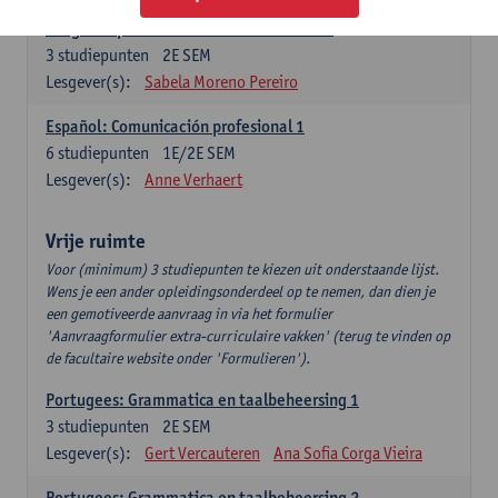
Lengua española: Destrezas intermedias
3
studiepunten
2E SEM
Lesgever(s):
Sabela Moreno Pereiro
Español: Comunicación profesional 1
6
studiepunten
1E/2E SEM
Lesgever(s):
Anne Verhaert
Vrije ruimte
Voor (minimum) 3 studiepunten te kiezen uit onderstaande lijst.
Wens je een ander opleidingsonderdeel op te nemen, dan dien je
een gemotiveerde aanvraag in via het formulier
'Aanvraagformulier extra-curriculaire vakken' (terug te vinden op
de facultaire website onder 'Formulieren').
Portugees: Grammatica en taalbeheersing 1
3
studiepunten
2E SEM
Lesgever(s):
Gert Vercauteren
Ana Sofia Corga Vieira
Portugees: Grammatica en taalbeheersing 2