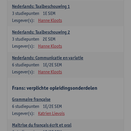
Nederlands: Taalbeschouwing 1
3
studiepunten
1E SEM
Lesgever(s):
Hanne Kloots
Nederlands: Taalbeschouwing 2
3
studiepunten
2E SEM
Lesgever(s):
Hanne Kloots
Nederlands: Communicatie en variatie
6
studiepunten
1E/2E SEM
Lesgever(s):
Hanne Kloots
Frans: verplichte opleidingsonderdelen
Grammaire française
6
studiepunten
1E/2E SEM
Lesgever(s):
Katrien Lievois
Maîtrise du français écrit et oral