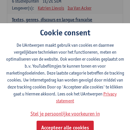
6
studiepunten
1E/2E SEM
Lesgever(s):
Katrien Lievois
Isa Van Acker
Textes, genres, discours en langue française
6
studiepunten
1E/2E SEM
Cookie consent
Lesgever(s):
Kris Peeters
De UAntwerpen maakt gebruik van cookies en daarmee
Spaans: verplichte opleidingsonderdelen
vergelijkbare technieken voor het functioneren, meten en
optimaliseren van de website. Ook worden er cookies geplaatst om
Gramática española 1
b.v. YouTubefilmpjes te kunnen tonen en voor
3
studiepunten
1E SEM
marketingdoeleinden. Deze laatste categorie betreffen de tracking
Lesgever(s):
Anne Verhaert
cookies. Uw internetgedrag kan worden gevolgd door middel van
Gramática española 2
deze tracking cookies Door op 'Accepteer alle cookies' te klikken
3
studiepunten
2E SEM
gaat u hiermee akkoord. Lees ook het UAntwerpen
Privacy
Lesgever(s):
Anne Verhaert
statement
Lengua española: Destrezas básicas
Stel je persoonlijke voorkeuren in
3
studiepunten
1E SEM
Lesgever(s):
Sabela Moreno Pereiro
Accepteer alle cookies