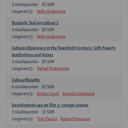
3
studiepunten
2E SEM
Lesgever(s):
Nelly Grebeneva
Russisch: Taal en cultuur 2
3
studiepunten
2E SEM
Lesgever(s):
Nelly Grebeneva
Cultural Diplomacy in the Twentieth Century: Soft Power's
Institutions and Actors
3
studiepunten
2E SEM
Lesgever(s):
Rafael Pedemonte
Cultuurfilosofie
6
studiepunten
2E SEM
Lesgever(s):
Arthur Cools
Annelies Verbeeck
Geschiedenis van de film 1: vroege cinema
3
studiepunten
1E SEM
Lesgever(s):
Tom Paulus
Ruben Demasure