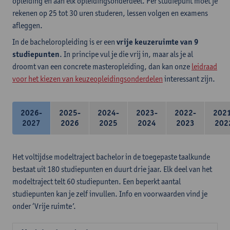
opleiding en aan elk opleidingsonderdeel. Per studiepunt moet je
rekenen op 25 tot 30 uren studeren, lessen volgen en examens
afleggen.
In de bacheloropleiding is er een
vrije keuzeruimte van 9
studiepunten
. In principe vul je die vrij in, maar als je al
droomt van een concrete masteropleiding, dan kan onze
leidraad
voor het kiezen van keuzeopleidingsonderdelen
interessant zijn.
2026-
2025-
2024-
2023-
2022-
202
2027
2026
2025
2024
2023
202
Het voltijdse modeltraject bachelor in de toegepaste taalkunde
bestaat uit 180 studiepunten en duurt drie jaar. Elk deel van het
modeltraject telt 60 studiepunten. Een beperkt aantal
studiepunten kan je zelf invullen. Info en voorwaarden vind je
onder ‘Vrije ruimte’.