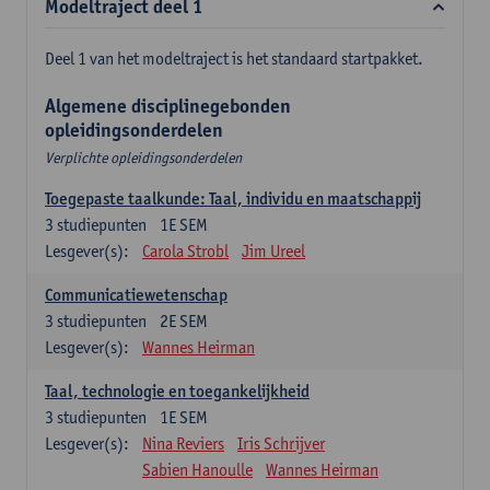
Modeltraject deel 1
Deel 1 van het modeltraject is het standaard startpakket.
Algemene disciplinegebonden
opleidingsonderdelen
Verplichte opleidingsonderdelen
Toegepaste taalkunde: Taal, individu en maatschappij
3
studiepunten
1E SEM
Lesgever(s):
Carola Strobl
Jim Ureel
Communicatiewetenschap
3
studiepunten
2E SEM
Lesgever(s):
Wannes Heirman
Taal, technologie en toegankelijkheid
3
studiepunten
1E SEM
Lesgever(s):
Nina Reviers
Iris Schrijver
Sabien Hanoulle
Wannes Heirman