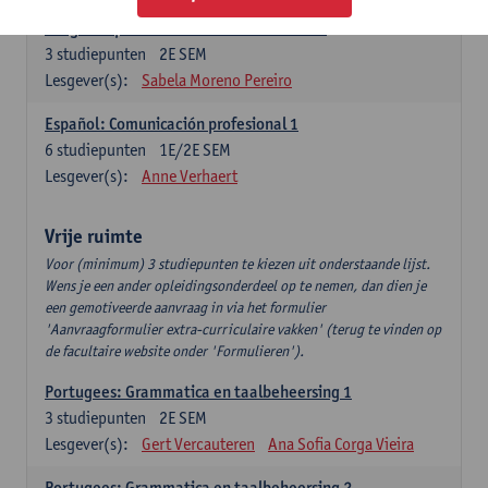
Lengua española: Destrezas intermedias
3
studiepunten
2E SEM
Lesgever(s):
Sabela Moreno Pereiro
Español: Comunicación profesional 1
6
studiepunten
1E/2E SEM
Lesgever(s):
Anne Verhaert
Vrije ruimte
Voor (minimum) 3 studiepunten te kiezen uit onderstaande lijst.
Wens je een ander opleidingsonderdeel op te nemen, dan dien je
een gemotiveerde aanvraag in via het formulier
'Aanvraagformulier extra-curriculaire vakken' (terug te vinden op
de facultaire website onder 'Formulieren').
Portugees: Grammatica en taalbeheersing 1
3
studiepunten
2E SEM
Lesgever(s):
Gert Vercauteren
Ana Sofia Corga Vieira
Portugees: Grammatica en taalbeheersing 2