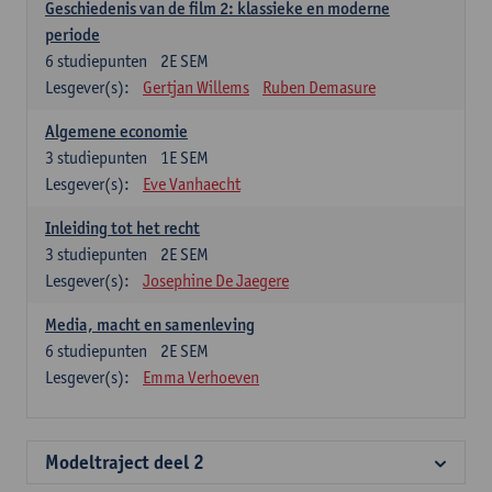
Geschiedenis van de film 2: klassieke en moderne
periode
6
studiepunten
2E SEM
Lesgever(s):
Gertjan Willems
Ruben Demasure
Algemene economie
3
studiepunten
1E SEM
Lesgever(s):
Eve Vanhaecht
Inleiding tot het recht
3
studiepunten
2E SEM
Lesgever(s):
Josephine De Jaegere
Media, macht en samenleving
6
studiepunten
2E SEM
Lesgever(s):
Emma Verhoeven
Modeltraject deel 2