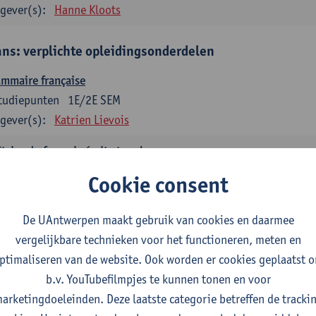
gever(s):
Hanne Kloots
ans: verplichte opleidingsonderdelen
mmaire française
tudiepunten
1E/2E SEM
gever(s):
Katrien Lievois
trise du français écrit et oral
tudiepunten
1E/2E SEM
Cookie consent
gever(s):
Katrien Lievois
Isa Van Acker
De UAntwerpen maakt gebruik van cookies en daarmee
tes, genres, discours en langue française
vergelijkbare technieken voor het functioneren, meten en
tudiepunten
1E/2E SEM
ptimaliseren van de website. Ook worden er cookies geplaatst 
gever(s):
Kris Peeters
b.v. YouTubefilmpjes te kunnen tonen en voor
arketingdoeleinden. Deze laatste categorie betreffen de tracki
aans: verplichte opleidingsonderdelen