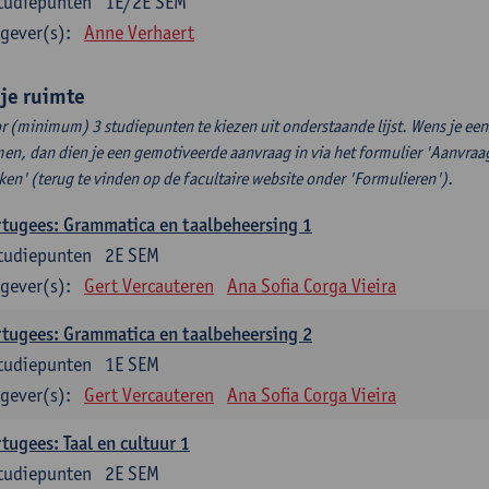
tudiepunten
1E/2E SEM
gever(s):
Anne Verhaert
ije ruimte
r (minimum) 3 studiepunten te kiezen uit onderstaande lijst. Wens je ee
en, dan dien je een gemotiveerde aanvraag in via het formulier 'Aanvraag
ken' (terug te vinden op de facultaire website onder 'Formulieren').
tugees: Grammatica en taalbeheersing 1
tudiepunten
2E SEM
gever(s):
Gert Vercauteren
Ana Sofia Corga Vieira
tugees: Grammatica en taalbeheersing 2
tudiepunten
1E SEM
gever(s):
Gert Vercauteren
Ana Sofia Corga Vieira
tugees: Taal en cultuur 1
tudiepunten
2E SEM