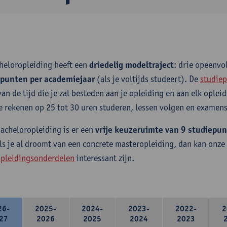
heloropleiding heeft een
driedelig modeltraject
: drie opeenv
epunten per academiejaar
(als je voltijds studeert). De
studiep
van de tijd die je zal besteden aan je opleiding en aan elk ople
e rekenen op 25 tot 30 uren studeren, lessen volgen en examens
bacheloropleiding is er een
vrije keuzeruimte van 9 studiepu
ls je al droomt van een concrete masteropleiding, dan kan onze
pleidingsonderdelen
interessant zijn.
26-
2025-
2024-
2023-
2022-
2
27
2026
2025
2024
2023