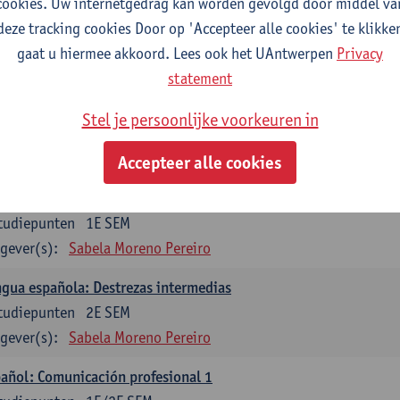
cookies. Uw internetgedrag kan worden gevolgd door middel va
mática española 1
deze tracking cookies Door op 'Accepteer alle cookies' te klikke
tudiepunten
1E SEM
gaat u hiermee akkoord. Lees ook het UAntwerpen
Privacy
gever(s):
Anne Verhaert
statement
mática española 2
Stel je persoonlijke voorkeuren in
tudiepunten
2E SEM
gever(s):
Anne Verhaert
Accepteer alle cookies
gua española: Destrezas básicas
tudiepunten
1E SEM
gever(s):
Sabela Moreno Pereiro
gua española: Destrezas intermedias
tudiepunten
2E SEM
gever(s):
Sabela Moreno Pereiro
añol: Comunicación profesional 1