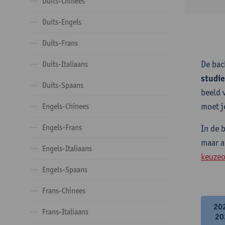
Duits-Chinees
Duits-Engels
Duits-Frans
De bac
Duits-Italiaans
studi
Duits-Spaans
beeld 
moet j
Engels-Chinees
Engels-Frans
In de 
maar a
Engels-Italiaans
keuzeo
Engels-Spaans
Frans-Chinees
20
Frans-Italiaans
20