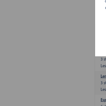
Gra
3
s
Les
Gra
3
s
Les
Len
3
s
Les
Len
3
s
Les
Esp