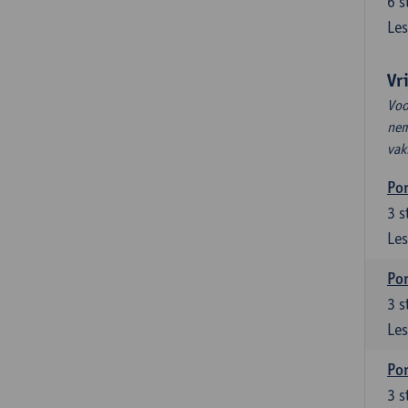
6
s
Les
Vr
Voo
nem
vak
Por
3
s
Les
Por
3
s
Les
Por
3
s