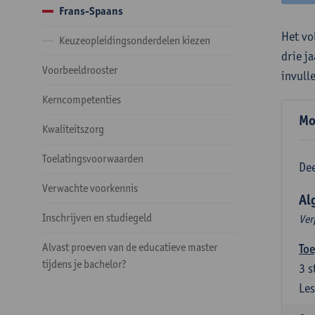
Frans-Spaans
Het vo
Keuzeopleidingsonderdelen kiezen
drie j
Voorbeeldrooster
invull
Kerncompetenties
Mo
Kwaliteitszorg
Toelatingsvoorwaarden
Dee
Verwachte voorkennis
Al
Inschrijven en studiegeld
Ver
Alvast proeven van de educatieve master
Toe
tijdens je bachelor?
3
s
Les