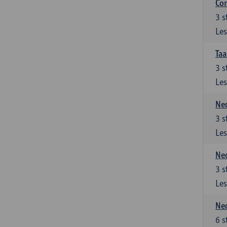
Co
3
s
Les
Taa
3
s
Les
Ned
3
s
Les
Ned
3
s
Les
Ned
6
s