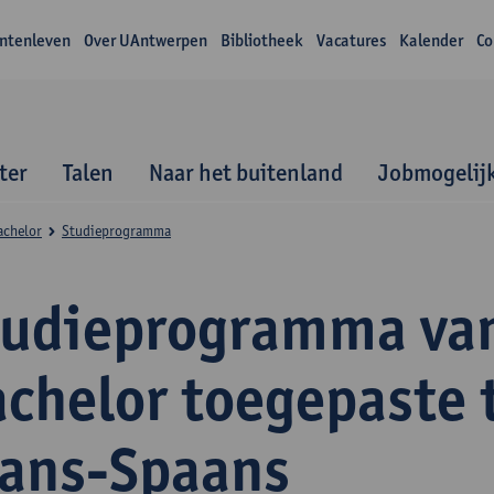
ntenleven
Over UAntwerpen
Bibliotheek
Vacatures
Kalender
Co
ter
Talen
Naar het buitenland
Jobmogelij
achelor
Studieprogramma
tudieprogramma va
achelor toegepaste 
rans-Spaans