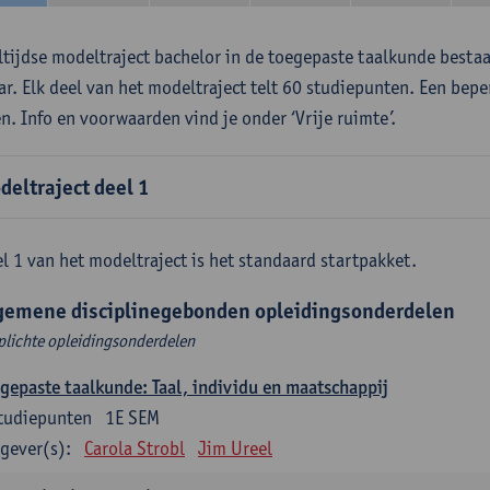
ltijdse modeltraject bachelor in de toegepaste taalkunde besta
aar. Elk deel van het modeltraject telt 60 studiepunten. Een bepe
en. Info en voorwaarden vind je onder ‘Vrije ruimte’.
deltraject deel 1
l 1 van het modeltraject is het standaard startpakket.
gemene disciplinegebonden opleidingsonderdelen
plichte opleidingsonderdelen
gepaste taalkunde: Taal, individu en maatschappij
tudiepunten
1E SEM
gever(s):
Carola Strobl
Jim Ureel