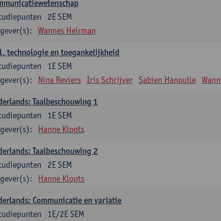
mmunicatiewetenschap
tudiepunten
2E SEM
gever(s):
Wannes Heirman
l, technologie en toegankelijkheid
tudiepunten
1E SEM
gever(s):
Nina Reviers
Iris Schrijver
Sabien Hanoulle
Wann
erlands: Taalbeschouwing 1
tudiepunten
1E SEM
gever(s):
Hanne Kloots
erlands: Taalbeschouwing 2
tudiepunten
2E SEM
gever(s):
Hanne Kloots
erlands: Communicatie en variatie
tudiepunten
1E/2E SEM