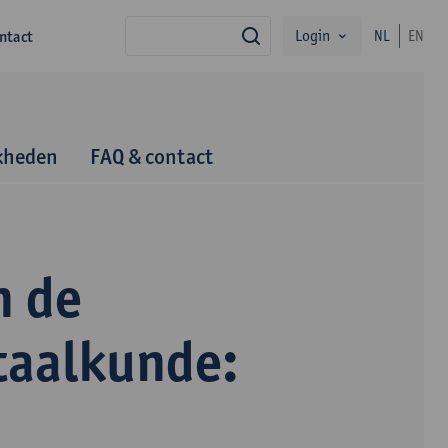
Login
ntact
NL
EN
zoek
kheden
FAQ & contact
n de
taalkunde: