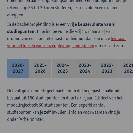
opleiding en aan elk opleidingsonderdeel. Per studiepunt moet je
rekenen op 25 tot 30 uren studeren, lessen volgen en examens
afleggen.
In de bacheloropleiding is er een
vrije keuzeruimte van 9
studiepunten
. In principe vul je die vrij in, maar als je al
droomt van een concrete masteropleiding, dan kan onze
leidraad
voor het kiezen van keuzeopleidingsonderdelen
interessant zijn.
2026-
2025-
2024-
2023-
2022-
202
2027
2026
2025
2024
2023
202
Het voltijdse modeltraject bachelor in de toegepaste taalkunde
bestaat uit 180 studiepunten en duurt drie jaar. Elk deel van het
modeltraject telt 60 studiepunten. Een beperkt aantal
studiepunten kan je zelf invullen. Info en voorwaarden vind je
onder ‘Vrije ruimte’.