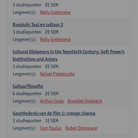
3
studiepunten
2E SEM
Lesgever(s):
Nelly Grebeneva
Russisch: Taal en cultuur 2
3
studiepunten
2E SEM
Lesgever(s):
Nelly Grebeneva
Cultural Diplomacy in the Twentieth Century: Soft Power's
Institutions and Actors
3
studiepunten
2E SEM
Lesgever(s):
Rafael Pedemonte
Cultuurfilosofie
6
studiepunten
2E SEM
Lesgever(s):
Arthur Cools
Annelies Verbeeck
Geschiedenis van de film 1: vroege cinema
3
studiepunten
1E SEM
Lesgever(s):
Tom Paulus
Ruben Demasure