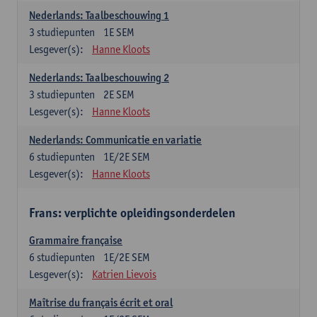
Nederlands: Taalbeschouwing 1
3
studiepunten
1E SEM
Lesgever(s):
Hanne Kloots
Nederlands: Taalbeschouwing 2
3
studiepunten
2E SEM
Lesgever(s):
Hanne Kloots
Nederlands: Communicatie en variatie
6
studiepunten
1E/2E SEM
Lesgever(s):
Hanne Kloots
Frans: verplichte opleidingsonderdelen
Grammaire française
6
studiepunten
1E/2E SEM
Lesgever(s):
Katrien Lievois
Maîtrise du français écrit et oral