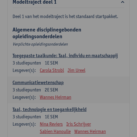
Modeltraject deel 1
Deel 1 van het modeltraject is het standaard startpakket.
Algemene disciplinegebonden
opleidingsonderdelen
Verplichte opleidingsonderdelen
Toegepaste taalkunde: Taal, individu en maatschappij
3
studiepunten
1E SEM
Lesgever(s):
Carola Strobl
Jim Ureel
Communicatiewetenschap
3
studiepunten
2E SEM
Lesgever(s):
Wannes Heirman
Taal, technologie en toegankelijkheid
3
studiepunten
1E SEM
Lesgever(s):
Nina Reviers
Iris Schrijver
Sabien Hanoulle
Wannes Heirman