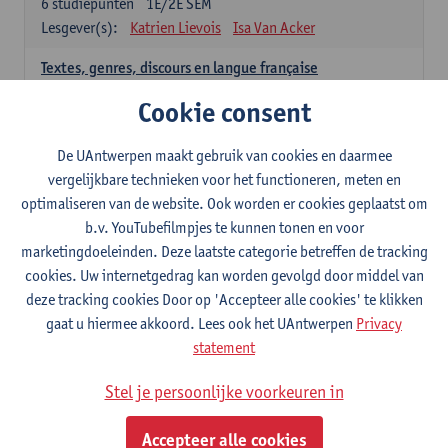
6
studiepunten
1E/2E SEM
Lesgever(s):
Katrien Lievois
Isa Van Acker
Textes, genres, discours en langue française
6
studiepunten
1E/2E SEM
Cookie consent
Lesgever(s):
Kris Peeters
De UAntwerpen maakt gebruik van cookies en daarmee
Spaans: verplichte opleidingsonderdelen
vergelijkbare technieken voor het functioneren, meten en
optimaliseren van de website. Ook worden er cookies geplaatst om
Gramática española 1
b.v. YouTubefilmpjes te kunnen tonen en voor
3
studiepunten
1E SEM
marketingdoeleinden. Deze laatste categorie betreffen de tracking
Lesgever(s):
Anne Verhaert
cookies. Uw internetgedrag kan worden gevolgd door middel van
Gramática española 2
deze tracking cookies Door op 'Accepteer alle cookies' te klikken
3
studiepunten
2E SEM
gaat u hiermee akkoord. Lees ook het UAntwerpen
Privacy
Lesgever(s):
Anne Verhaert
statement
Lengua española: Destrezas básicas
Stel je persoonlijke voorkeuren in
3
studiepunten
1E SEM
Lesgever(s):
Sabela Moreno Pereiro
Accepteer alle cookies