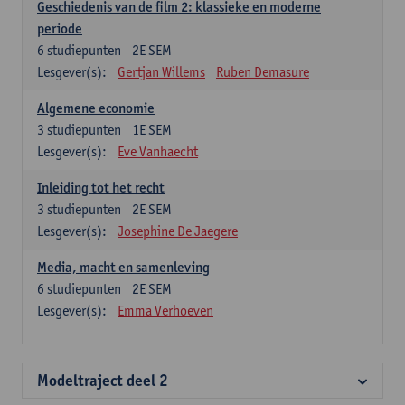
Geschiedenis van de film 2: klassieke en moderne
periode
6
studiepunten
2E SEM
Lesgever(s):
Gertjan Willems
Ruben Demasure
Algemene economie
3
studiepunten
1E SEM
Lesgever(s):
Eve Vanhaecht
Inleiding tot het recht
3
studiepunten
2E SEM
Lesgever(s):
Josephine De Jaegere
Media, macht en samenleving
6
studiepunten
2E SEM
Lesgever(s):
Emma Verhoeven
Modeltraject deel 2