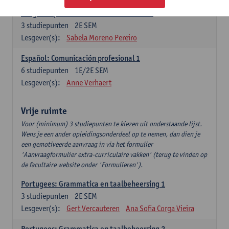
Lengua española: Destrezas intermedias
3
studiepunten
2E SEM
Lesgever(s):
Sabela Moreno Pereiro
Español: Comunicación profesional 1
6
studiepunten
1E/2E SEM
Lesgever(s):
Anne Verhaert
Vrije ruimte
Voor (minimum) 3 studiepunten te kiezen uit onderstaande lijst.
Wens je een ander opleidingsonderdeel op te nemen, dan dien je
een gemotiveerde aanvraag in via het formulier
'Aanvraagformulier extra-curriculaire vakken' (terug te vinden op
de facultaire website onder 'Formulieren').
Portugees: Grammatica en taalbeheersing 1
3
studiepunten
2E SEM
Lesgever(s):
Gert Vercauteren
Ana Sofia Corga Vieira
Portugees: Grammatica en taalbeheersing 2