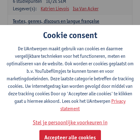
6
studiepunten
1E/2E SEM
Lesgever(s):
Katrien Lievois
Isa Van Acker
Textes, genres, discours en langue française
6
studiepunten
1E/2E SEM
Cookie consent
Lesgever(s):
Kris Peeters
De UAntwerpen maakt gebruik van cookies en daarmee
Spaans: verplichte opleidingsonderdelen
vergelijkbare technieken voor het functioneren, meten en
optimaliseren van de website. Ook worden er cookies geplaatst om
Gramática española 1
b.v. YouTubefilmpjes te kunnen tonen en voor
3
studiepunten
1E SEM
marketingdoeleinden. Deze laatste categorie betreffen de tracking
Lesgever(s):
Anne Verhaert
cookies. Uw internetgedrag kan worden gevolgd door middel van
Gramática española 2
deze tracking cookies Door op 'Accepteer alle cookies' te klikken
3
studiepunten
2E SEM
gaat u hiermee akkoord. Lees ook het UAntwerpen
Privacy
Lesgever(s):
Anne Verhaert
statement
Lengua española: Destrezas básicas
Stel je persoonlijke voorkeuren in
3
studiepunten
1E SEM
Lesgever(s):
Sabela Moreno Pereiro
Accepteer alle cookies