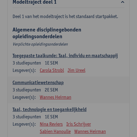
Modeltraject deel 1
Deel 1 van het modeltraject is het standaard startpakket.
Algemene disciplinegebonden
opleidingsonderdelen
Verplichte opleidingsonderdelen
Toegepaste taalkunde: Taal, individu en maatschappij
3
studiepunten
1E SEM
Lesgever(s):
Carola Strobl
Jim Ureel
Communicatiewetenschap
3
studiepunten
2E SEM
Lesgever(s):
Wannes Heirman
Taal, technologie en toegankelijkheid
3
studiepunten
1E SEM
Lesgever(s):
Nina Reviers
Iris Schrijver
Sabien Hanoulle
Wannes Heirman