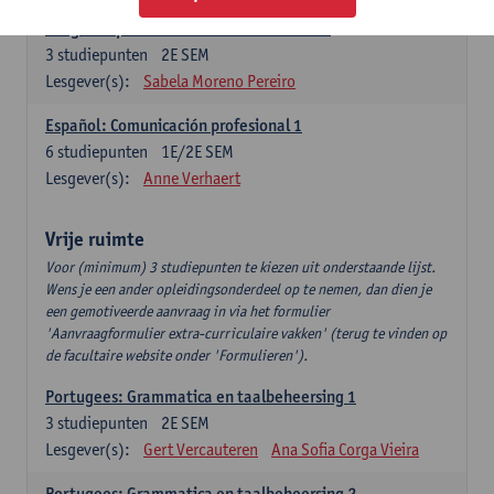
Lengua española: Destrezas intermedias
3
studiepunten
2E SEM
Lesgever(s):
Sabela Moreno Pereiro
Español: Comunicación profesional 1
6
studiepunten
1E/2E SEM
Lesgever(s):
Anne Verhaert
Vrije ruimte
Voor (minimum) 3 studiepunten te kiezen uit onderstaande lijst.
Wens je een ander opleidingsonderdeel op te nemen, dan dien je
een gemotiveerde aanvraag in via het formulier
'Aanvraagformulier extra-curriculaire vakken' (terug te vinden op
de facultaire website onder 'Formulieren').
Portugees: Grammatica en taalbeheersing 1
3
studiepunten
2E SEM
Lesgever(s):
Gert Vercauteren
Ana Sofia Corga Vieira
Portugees: Grammatica en taalbeheersing 2