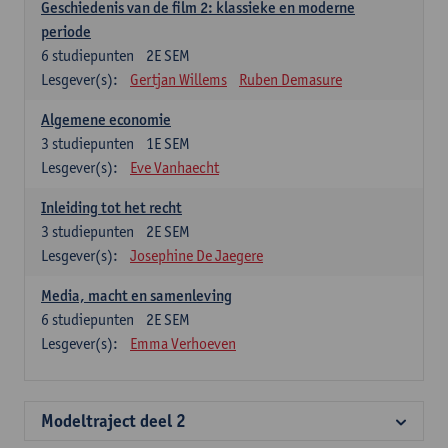
Geschiedenis van de film 2: klassieke en moderne
periode
6
studiepunten
2E SEM
Lesgever(s):
Gertjan Willems
Ruben Demasure
Algemene economie
3
studiepunten
1E SEM
Lesgever(s):
Eve Vanhaecht
Inleiding tot het recht
3
studiepunten
2E SEM
Lesgever(s):
Josephine De Jaegere
Media, macht en samenleving
6
studiepunten
2E SEM
Lesgever(s):
Emma Verhoeven
Modeltraject deel 2