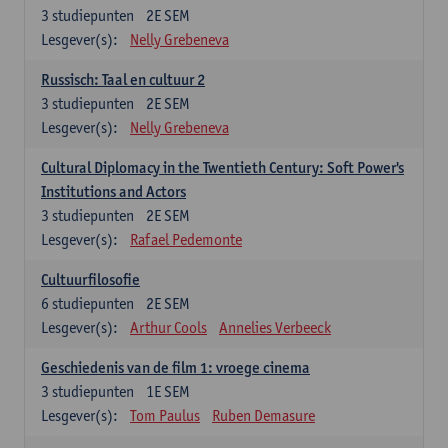
3
studiepunten
2E SEM
Lesgever(s):
Nelly Grebeneva
Russisch: Taal en cultuur 2
3
studiepunten
2E SEM
Lesgever(s):
Nelly Grebeneva
Cultural Diplomacy in the Twentieth Century: Soft Power's
Institutions and Actors
3
studiepunten
2E SEM
Lesgever(s):
Rafael Pedemonte
Cultuurfilosofie
6
studiepunten
2E SEM
Lesgever(s):
Arthur Cools
Annelies Verbeeck
Geschiedenis van de film 1: vroege cinema
3
studiepunten
1E SEM
Lesgever(s):
Tom Paulus
Ruben Demasure