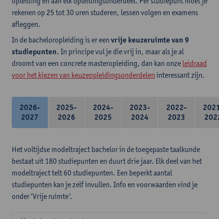
opleiding en aan elk opleidingsonderdeel. Per studiepunt moet je
rekenen op 25 tot 30 uren studeren, lessen volgen en examens
afleggen.
In de bacheloropleiding is er een
vrije keuzeruimte van 9
studiepunten
. In principe vul je die vrij in, maar als je al
droomt van een concrete masteropleiding, dan kan onze
leidraad
voor het kiezen van keuzeopleidingsonderdelen
interessant zijn.
2026-
2025-
2024-
2023-
2022-
202
2027
2026
2025
2024
2023
202
Het voltijdse modeltraject bachelor in de toegepaste taalkunde
bestaat uit 180 studiepunten en duurt drie jaar. Elk deel van het
modeltraject telt 60 studiepunten. Een beperkt aantal
studiepunten kan je zelf invullen. Info en voorwaarden vind je
onder ‘Vrije ruimte’.