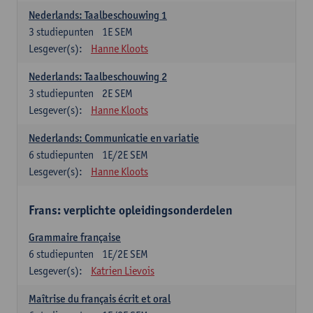
Nederlands: Taalbeschouwing 1
3
studiepunten
1E SEM
Lesgever(s):
Hanne Kloots
Nederlands: Taalbeschouwing 2
3
studiepunten
2E SEM
Lesgever(s):
Hanne Kloots
Nederlands: Communicatie en variatie
6
studiepunten
1E/2E SEM
Lesgever(s):
Hanne Kloots
Frans: verplichte opleidingsonderdelen
Grammaire française
6
studiepunten
1E/2E SEM
Lesgever(s):
Katrien Lievois
Maîtrise du français écrit et oral