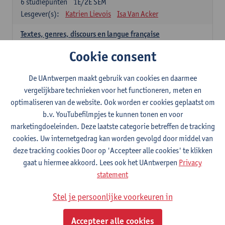
6
studiepunten
1E/2E SEM
Lesgever(s):
Katrien Lievois
Isa Van Acker
Textes, genres, discours en langue française
6
studiepunten
1E/2E SEM
Cookie consent
Lesgever(s):
Kris Peeters
De UAntwerpen maakt gebruik van cookies en daarmee
Spaans: verplichte opleidingsonderdelen
vergelijkbare technieken voor het functioneren, meten en
optimaliseren van de website. Ook worden er cookies geplaatst om
Gramática española 1
b.v. YouTubefilmpjes te kunnen tonen en voor
3
studiepunten
1E SEM
marketingdoeleinden. Deze laatste categorie betreffen de tracking
Lesgever(s):
Anne Verhaert
cookies. Uw internetgedrag kan worden gevolgd door middel van
Gramática española 2
deze tracking cookies Door op 'Accepteer alle cookies' te klikken
3
studiepunten
2E SEM
gaat u hiermee akkoord. Lees ook het UAntwerpen
Privacy
Lesgever(s):
Anne Verhaert
statement
Lengua española: Destrezas básicas
Stel je persoonlijke voorkeuren in
3
studiepunten
1E SEM
Lesgever(s):
Sabela Moreno Pereiro
Accepteer alle cookies