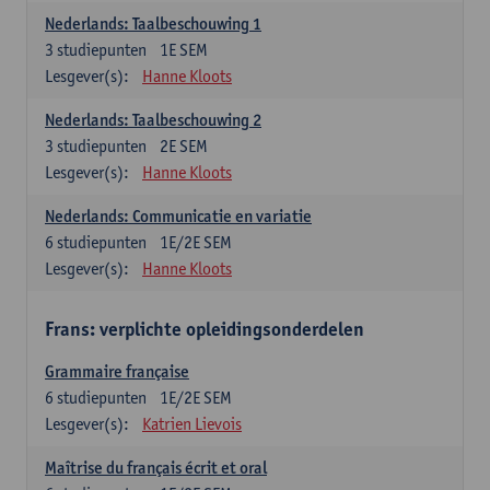
Nederlands: Taalbeschouwing 1
3
studiepunten
1E SEM
Lesgever(s):
Hanne Kloots
Nederlands: Taalbeschouwing 2
3
studiepunten
2E SEM
Lesgever(s):
Hanne Kloots
Nederlands: Communicatie en variatie
6
studiepunten
1E/2E SEM
Lesgever(s):
Hanne Kloots
Frans: verplichte opleidingsonderdelen
Grammaire française
6
studiepunten
1E/2E SEM
Lesgever(s):
Katrien Lievois
Maîtrise du français écrit et oral