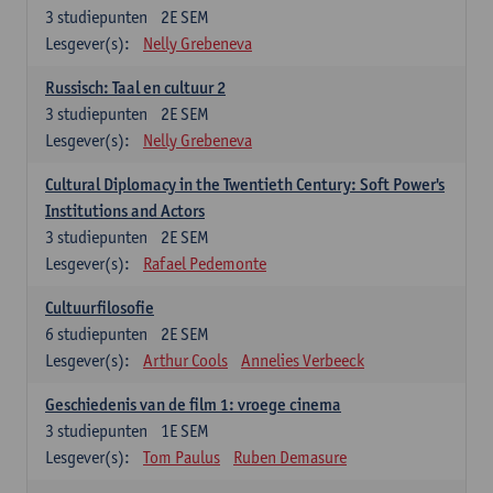
3
studiepunten
2E SEM
Lesgever(s):
Nelly Grebeneva
Russisch: Taal en cultuur 2
3
studiepunten
2E SEM
Lesgever(s):
Nelly Grebeneva
Cultural Diplomacy in the Twentieth Century: Soft Power's
Institutions and Actors
3
studiepunten
2E SEM
Lesgever(s):
Rafael Pedemonte
Cultuurfilosofie
6
studiepunten
2E SEM
Lesgever(s):
Arthur Cools
Annelies Verbeeck
Geschiedenis van de film 1: vroege cinema
3
studiepunten
1E SEM
Lesgever(s):
Tom Paulus
Ruben Demasure