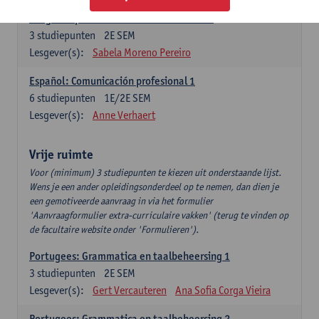
Lengua española: Destrezas intermedias
3
studiepunten
2E SEM
Lesgever(s):
Sabela Moreno Pereiro
Español: Comunicación profesional 1
6
studiepunten
1E/2E SEM
Lesgever(s):
Anne Verhaert
Vrije ruimte
Voor (minimum) 3 studiepunten te kiezen uit onderstaande lijst.
Wens je een ander opleidingsonderdeel op te nemen, dan dien je
een gemotiveerde aanvraag in via het formulier
'Aanvraagformulier extra-curriculaire vakken' (terug te vinden op
de facultaire website onder 'Formulieren').
Portugees: Grammatica en taalbeheersing 1
3
studiepunten
2E SEM
Lesgever(s):
Gert Vercauteren
Ana Sofia Corga Vieira
Portugees: Grammatica en taalbeheersing 2