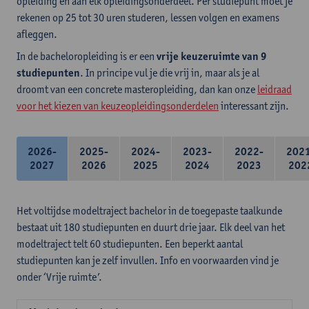
opleiding en aan elk opleidingsonderdeel. Per studiepunt moet je
rekenen op 25 tot 30 uren studeren, lessen volgen en examens
afleggen.
In de bacheloropleiding is er een
vrije keuzeruimte van 9
studiepunten
. In principe vul je die vrij in, maar als je al
droomt van een concrete masteropleiding, dan kan onze
leidraad
voor het kiezen van keuzeopleidingsonderdelen
interessant zijn.
2026-
2025-
2024-
2023-
2022-
202
2027
2026
2025
2024
2023
202
Het voltijdse modeltraject bachelor in de toegepaste taalkunde
bestaat uit 180 studiepunten en duurt drie jaar. Elk deel van het
modeltraject telt 60 studiepunten. Een beperkt aantal
studiepunten kan je zelf invullen. Info en voorwaarden vind je
onder ‘Vrije ruimte’.