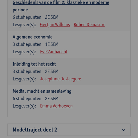
Geschiedenis van de film 2: klassieke en moderne
periode
6
studiepunten
2E SEM
Lesgever(s):
Gertjan Willems
Ruben Demasure
Algemene economie
3
studiepunten
1E SEM
Lesgever(s):
Eve Vanhaecht
Inleiding tot het recht
3
studiepunten
2E SEM
Lesgever(s):
Josephine De Jaegere
Media, macht en samenleving
6
studiepunten
2E SEM
Lesgever(s):
Emma Verhoeven
Modeltraject deel 2