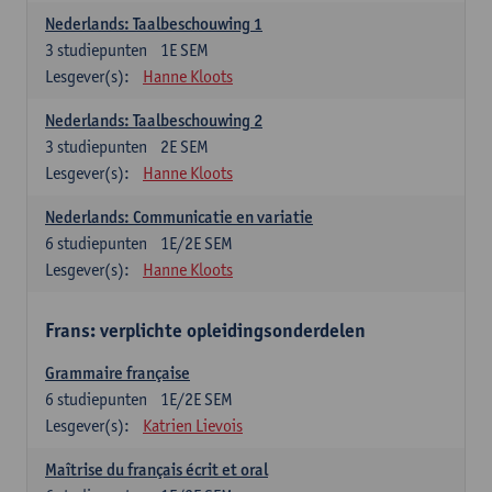
Nederlands: Taalbeschouwing 1
3
studiepunten
1E SEM
Lesgever(s):
Hanne Kloots
Nederlands: Taalbeschouwing 2
3
studiepunten
2E SEM
Lesgever(s):
Hanne Kloots
Nederlands: Communicatie en variatie
6
studiepunten
1E/2E SEM
Lesgever(s):
Hanne Kloots
Frans: verplichte opleidingsonderdelen
Grammaire française
6
studiepunten
1E/2E SEM
Lesgever(s):
Katrien Lievois
Maîtrise du français écrit et oral