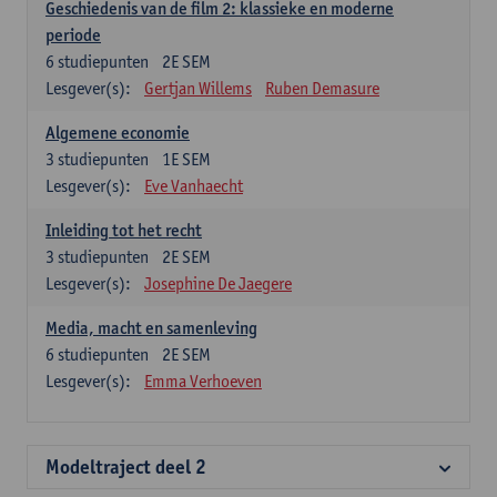
Geschiedenis van de film 2: klassieke en moderne
periode
6
studiepunten
2E SEM
Lesgever(s):
Gertjan Willems
Ruben Demasure
Algemene economie
3
studiepunten
1E SEM
Lesgever(s):
Eve Vanhaecht
Inleiding tot het recht
3
studiepunten
2E SEM
Lesgever(s):
Josephine De Jaegere
Media, macht en samenleving
6
studiepunten
2E SEM
Lesgever(s):
Emma Verhoeven
Modeltraject deel 2