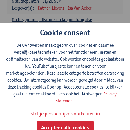
6
studiepunten
1E/2E SEM
Lesgever(s):
Katrien Lievois
Isa Van Acker
Textes, genres, discours en langue française
6
studiepunten
1E/2E SEM
Cookie consent
Lesgever(s):
Kris Peeters
De UAntwerpen maakt gebruik van cookies en daarmee
Spaans: verplichte opleidingsonderdelen
vergelijkbare technieken voor het functioneren, meten en
optimaliseren van de website. Ook worden er cookies geplaatst om
Gramática española 1
b.v. YouTubefilmpjes te kunnen tonen en voor
3
studiepunten
1E SEM
marketingdoeleinden. Deze laatste categorie betreffen de tracking
Lesgever(s):
Anne Verhaert
cookies. Uw internetgedrag kan worden gevolgd door middel van
Gramática española 2
deze tracking cookies Door op 'Accepteer alle cookies' te klikken
3
studiepunten
2E SEM
gaat u hiermee akkoord. Lees ook het UAntwerpen
Privacy
Lesgever(s):
Anne Verhaert
statement
Lengua española: Destrezas básicas
Stel je persoonlijke voorkeuren in
3
studiepunten
1E SEM
Lesgever(s):
Sabela Moreno Pereiro
Accepteer alle cookies