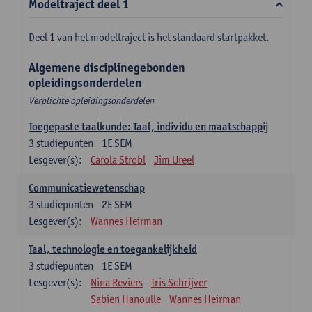
Modeltraject deel 1
Deel 1 van het modeltraject is het standaard startpakket.
Algemene disciplinegebonden
opleidingsonderdelen
Verplichte opleidingsonderdelen
Toegepaste taalkunde: Taal, individu en maatschappij
3
studiepunten
1E SEM
Lesgever(s):
Carola Strobl
Jim Ureel
Communicatiewetenschap
3
studiepunten
2E SEM
Lesgever(s):
Wannes Heirman
Taal, technologie en toegankelijkheid
3
studiepunten
1E SEM
Lesgever(s):
Nina Reviers
Iris Schrijver
Sabien Hanoulle
Wannes Heirman