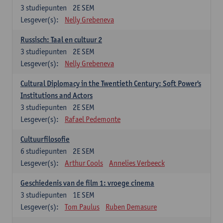
3
studiepunten
2E SEM
Lesgever(s):
Nelly Grebeneva
Russisch: Taal en cultuur 2
3
studiepunten
2E SEM
Lesgever(s):
Nelly Grebeneva
Cultural Diplomacy in the Twentieth Century: Soft Power's
Institutions and Actors
3
studiepunten
2E SEM
Lesgever(s):
Rafael Pedemonte
Cultuurfilosofie
6
studiepunten
2E SEM
Lesgever(s):
Arthur Cools
Annelies Verbeeck
Geschiedenis van de film 1: vroege cinema
3
studiepunten
1E SEM
Lesgever(s):
Tom Paulus
Ruben Demasure