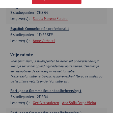
Lengua española: Destrezas intermedias
3
studiepunten
2E SEM
Lesgever(s):
Sabela Moreno Pereiro
Español: Comunicación profesional 1
6
studiepunten
1E/2E SEM
Lesgever(s):
Anne Verhaert
Vrije ruimte
Voor (minimum) 3 studiepunten te kiezen uit onderstaande lijst.
Wens je een ander opleidingsonderdeel op te nemen, dan dien je
een gemotiveerde aanvraag in via het formulier
'Aanvraagformulier extra-curriculaire vakken' (terug te vinden op
de facultaire website onder 'Formulieren').
Portugees: Grammatica en taalbeheersing 1
3
studiepunten
2E SEM
Lesgever(s):
Gert Vercauteren
Ana Sofia Corga Vieira
Portugees: Grammatica en taalbeheersing 2