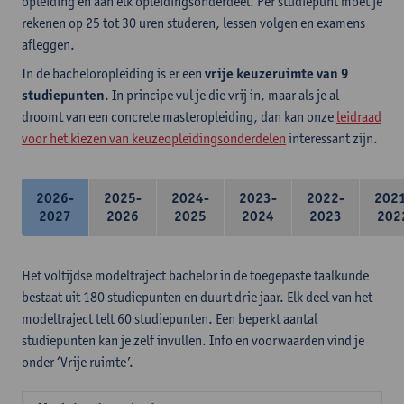
opleiding en aan elk opleidingsonderdeel. Per studiepunt moet je
rekenen op 25 tot 30 uren studeren, lessen volgen en examens
afleggen.
In de bacheloropleiding is er een
vrije keuzeruimte van 9
studiepunten
. In principe vul je die vrij in, maar als je al
droomt van een concrete masteropleiding, dan kan onze
leidraad
voor het kiezen van keuzeopleidingsonderdelen
interessant zijn.
2026-
2025-
2024-
2023-
2022-
202
2027
2026
2025
2024
2023
202
Het voltijdse modeltraject bachelor in de toegepaste taalkunde
bestaat uit 180 studiepunten en duurt drie jaar. Elk deel van het
modeltraject telt 60 studiepunten. Een beperkt aantal
studiepunten kan je zelf invullen. Info en voorwaarden vind je
onder ‘Vrije ruimte’.