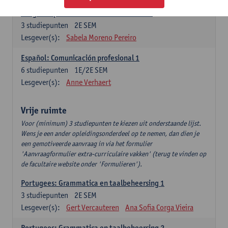
Lengua española: Destrezas intermedias
3
studiepunten
2E SEM
Lesgever(s):
Sabela Moreno Pereiro
Español: Comunicación profesional 1
6
studiepunten
1E/2E SEM
Lesgever(s):
Anne Verhaert
Vrije ruimte
Voor (minimum) 3 studiepunten te kiezen uit onderstaande lijst.
Wens je een ander opleidingsonderdeel op te nemen, dan dien je
een gemotiveerde aanvraag in via het formulier
'Aanvraagformulier extra-curriculaire vakken' (terug te vinden op
de facultaire website onder 'Formulieren').
Portugees: Grammatica en taalbeheersing 1
3
studiepunten
2E SEM
Lesgever(s):
Gert Vercauteren
Ana Sofia Corga Vieira
Portugees: Grammatica en taalbeheersing 2