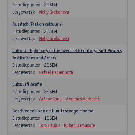
3
studiepunten
2E SEM
Lesgever(s):
Nelly Grebeneva
Russisch: Taal en cultuur 2
3
studiepunten
2E SEM
Lesgever(s):
Nelly Grebeneva
Cultural Diplomacy in the Twentieth Century: Soft Power's
Institutions and Actors
3
studiepunten
2E SEM
Lesgever(s):
Rafael Pedemonte
Cultuurfilosofie
6
studiepunten
2E SEM
Lesgever(s):
Arthur Cools
Annelies Verbeeck
Geschiedenis van de film 1: vroege cinema
3
studiepunten
1E SEM
Lesgever(s):
Tom Paulus
Ruben Demasure