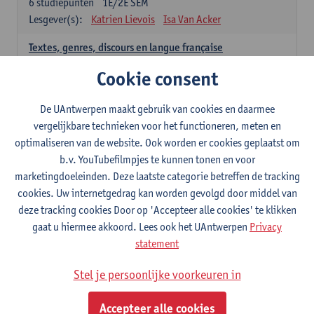
6
studiepunten
1E/2E SEM
Lesgever(s):
Katrien Lievois
Isa Van Acker
Textes, genres, discours en langue française
6
studiepunten
1E/2E SEM
Cookie consent
Lesgever(s):
Kris Peeters
De UAntwerpen maakt gebruik van cookies en daarmee
Spaans: verplichte opleidingsonderdelen
vergelijkbare technieken voor het functioneren, meten en
optimaliseren van de website. Ook worden er cookies geplaatst om
Gramática española 1
b.v. YouTubefilmpjes te kunnen tonen en voor
3
studiepunten
1E SEM
marketingdoeleinden. Deze laatste categorie betreffen de tracking
Lesgever(s):
Anne Verhaert
cookies. Uw internetgedrag kan worden gevolgd door middel van
Gramática española 2
deze tracking cookies Door op 'Accepteer alle cookies' te klikken
3
studiepunten
2E SEM
gaat u hiermee akkoord. Lees ook het UAntwerpen
Privacy
Lesgever(s):
Anne Verhaert
statement
Lengua española: Destrezas básicas
Stel je persoonlijke voorkeuren in
3
studiepunten
1E SEM
Lesgever(s):
Sabela Moreno Pereiro
Accepteer alle cookies