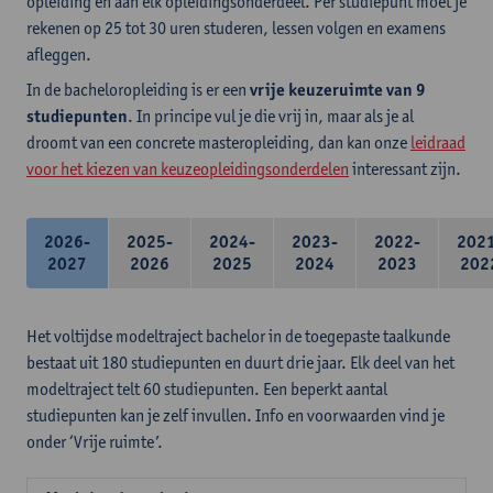
opleiding en aan elk opleidingsonderdeel. Per studiepunt moet je
rekenen op 25 tot 30 uren studeren, lessen volgen en examens
afleggen.
In de bacheloropleiding is er een
vrije keuzeruimte van 9
studiepunten
. In principe vul je die vrij in, maar als je al
droomt van een concrete masteropleiding, dan kan onze
leidraad
voor het kiezen van keuzeopleidingsonderdelen
interessant zijn.
2026-
2025-
2024-
2023-
2022-
202
2027
2026
2025
2024
2023
202
Het voltijdse modeltraject bachelor in de toegepaste taalkunde
bestaat uit 180 studiepunten en duurt drie jaar. Elk deel van het
modeltraject telt 60 studiepunten. Een beperkt aantal
studiepunten kan je zelf invullen. Info en voorwaarden vind je
onder ‘Vrije ruimte’.