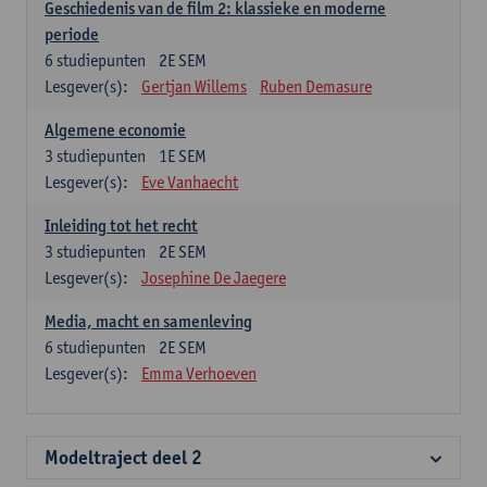
Geschiedenis van de film 2: klassieke en moderne
periode
6
studiepunten
2E SEM
Lesgever(s):
Gertjan Willems
Ruben Demasure
Algemene economie
3
studiepunten
1E SEM
Lesgever(s):
Eve Vanhaecht
Inleiding tot het recht
3
studiepunten
2E SEM
Lesgever(s):
Josephine De Jaegere
Media, macht en samenleving
6
studiepunten
2E SEM
Lesgever(s):
Emma Verhoeven
Modeltraject deel 2