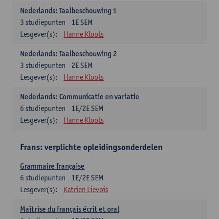
Nederlands: Taalbeschouwing 1
3
studiepunten
1E SEM
Lesgever(s):
Hanne Kloots
Nederlands: Taalbeschouwing 2
3
studiepunten
2E SEM
Lesgever(s):
Hanne Kloots
Nederlands: Communicatie en variatie
6
studiepunten
1E/2E SEM
Lesgever(s):
Hanne Kloots
Frans: verplichte opleidingsonderdelen
Grammaire française
6
studiepunten
1E/2E SEM
Lesgever(s):
Katrien Lievois
Maîtrise du français écrit et oral