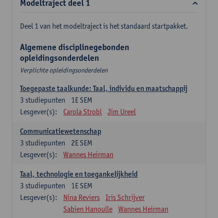
Modeltraject deel 1
Deel 1 van het modeltraject is het standaard startpakket.
Algemene disciplinegebonden
opleidingsonderdelen
Verplichte opleidingsonderdelen
Toegepaste taalkunde: Taal, individu en maatschappij
3
studiepunten
1E SEM
Lesgever(s):
Carola Strobl
Jim Ureel
Communicatiewetenschap
3
studiepunten
2E SEM
Lesgever(s):
Wannes Heirman
Taal, technologie en toegankelijkheid
3
studiepunten
1E SEM
Lesgever(s):
Nina Reviers
Iris Schrijver
Sabien Hanoulle
Wannes Heirman