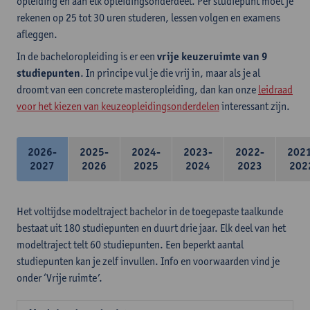
opleiding en aan elk opleidingsonderdeel. Per studiepunt moet je
rekenen op 25 tot 30 uren studeren, lessen volgen en examens
afleggen.
In de bacheloropleiding is er een
vrije keuzeruimte van 9
studiepunten
. In principe vul je die vrij in, maar als je al
droomt van een concrete masteropleiding, dan kan onze
leidraad
voor het kiezen van keuzeopleidingsonderdelen
interessant zijn.
2026-
2025-
2024-
2023-
2022-
202
2027
2026
2025
2024
2023
202
Het voltijdse modeltraject bachelor in de toegepaste taalkunde
bestaat uit 180 studiepunten en duurt drie jaar. Elk deel van het
modeltraject telt 60 studiepunten. Een beperkt aantal
studiepunten kan je zelf invullen. Info en voorwaarden vind je
onder ‘Vrije ruimte’.