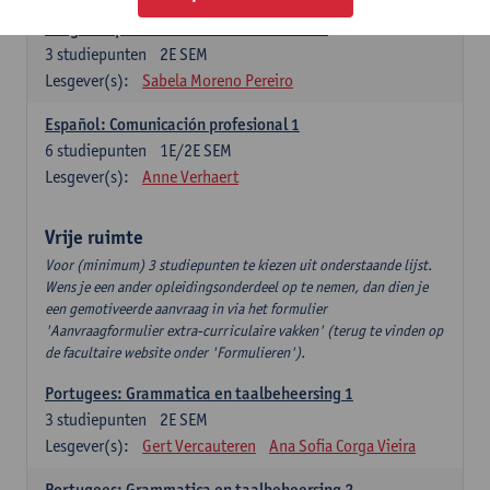
Lengua española: Destrezas intermedias
3
studiepunten
2E SEM
Lesgever(s):
Sabela Moreno Pereiro
Español: Comunicación profesional 1
6
studiepunten
1E/2E SEM
Lesgever(s):
Anne Verhaert
Vrije ruimte
Voor (minimum) 3 studiepunten te kiezen uit onderstaande lijst.
Wens je een ander opleidingsonderdeel op te nemen, dan dien je
een gemotiveerde aanvraag in via het formulier
'Aanvraagformulier extra-curriculaire vakken' (terug te vinden op
de facultaire website onder 'Formulieren').
Portugees: Grammatica en taalbeheersing 1
3
studiepunten
2E SEM
Lesgever(s):
Gert Vercauteren
Ana Sofia Corga Vieira
Portugees: Grammatica en taalbeheersing 2