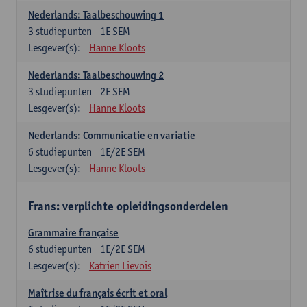
Nederlands: Taalbeschouwing 1
3
studiepunten
1E SEM
Lesgever(s):
Hanne Kloots
Nederlands: Taalbeschouwing 2
3
studiepunten
2E SEM
Lesgever(s):
Hanne Kloots
Nederlands: Communicatie en variatie
6
studiepunten
1E/2E SEM
Lesgever(s):
Hanne Kloots
Frans: verplichte opleidingsonderdelen
Grammaire française
6
studiepunten
1E/2E SEM
Lesgever(s):
Katrien Lievois
Maîtrise du français écrit et oral