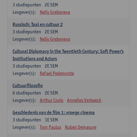
3
studiepunten
2E SEM
Lesgever(s):
Nelly Grebeneva
Russisch: Taal en cultuur 2
3
studiepunten
2E SEM
Lesgever(s):
Nelly Grebeneva
Cultural Diplomacy in the Twentieth Century: Soft Power's
Institutions and Actors
3
studiepunten
2E SEM
Lesgever(s):
Rafael Pedemonte
Cultuurfilosofie
6
studiepunten
2E SEM
Lesgever(s):
Arthur Cools
Annelies Verbeeck
Geschiedenis van de film 1: vroege cinema
3
studiepunten
1E SEM
Lesgever(s):
Tom Paulus
Ruben Demasure