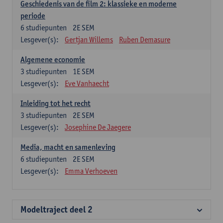
Geschiedenis van de film 2: klassieke en moderne
periode
6
studiepunten
2E SEM
Lesgever(s):
Gertjan Willems
Ruben Demasure
Algemene economie
3
studiepunten
1E SEM
Lesgever(s):
Eve Vanhaecht
Inleiding tot het recht
3
studiepunten
2E SEM
Lesgever(s):
Josephine De Jaegere
Media, macht en samenleving
6
studiepunten
2E SEM
Lesgever(s):
Emma Verhoeven
Modeltraject deel 2