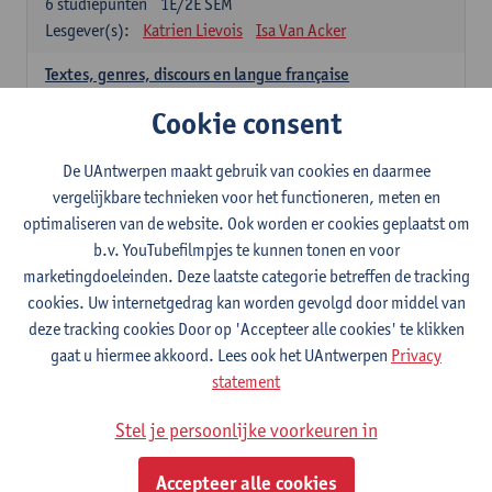
6
studiepunten
1E/2E SEM
Lesgever(s):
Katrien Lievois
Isa Van Acker
Textes, genres, discours en langue française
6
studiepunten
1E/2E SEM
Cookie consent
Lesgever(s):
Kris Peeters
De UAntwerpen maakt gebruik van cookies en daarmee
Spaans: verplichte opleidingsonderdelen
vergelijkbare technieken voor het functioneren, meten en
optimaliseren van de website. Ook worden er cookies geplaatst om
Gramática española 1
b.v. YouTubefilmpjes te kunnen tonen en voor
3
studiepunten
1E SEM
marketingdoeleinden. Deze laatste categorie betreffen de tracking
Lesgever(s):
Anne Verhaert
cookies. Uw internetgedrag kan worden gevolgd door middel van
Gramática española 2
deze tracking cookies Door op 'Accepteer alle cookies' te klikken
3
studiepunten
2E SEM
gaat u hiermee akkoord. Lees ook het UAntwerpen
Privacy
Lesgever(s):
Anne Verhaert
statement
Lengua española: Destrezas básicas
Stel je persoonlijke voorkeuren in
3
studiepunten
1E SEM
Lesgever(s):
Sabela Moreno Pereiro
Accepteer alle cookies