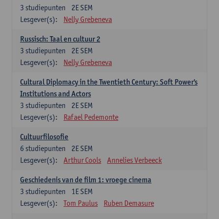
3
studiepunten
2E SEM
Lesgever(s):
Nelly Grebeneva
Russisch: Taal en cultuur 2
3
studiepunten
2E SEM
Lesgever(s):
Nelly Grebeneva
Cultural Diplomacy in the Twentieth Century: Soft Power's
Institutions and Actors
3
studiepunten
2E SEM
Lesgever(s):
Rafael Pedemonte
Cultuurfilosofie
6
studiepunten
2E SEM
Lesgever(s):
Arthur Cools
Annelies Verbeeck
Geschiedenis van de film 1: vroege cinema
3
studiepunten
1E SEM
Lesgever(s):
Tom Paulus
Ruben Demasure