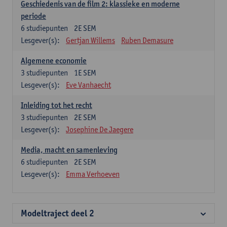
Geschiedenis van de film 2: klassieke en moderne
periode
6
studiepunten
2E SEM
Lesgever(s):
Gertjan Willems
Ruben Demasure
Algemene economie
3
studiepunten
1E SEM
Lesgever(s):
Eve Vanhaecht
Inleiding tot het recht
3
studiepunten
2E SEM
Lesgever(s):
Josephine De Jaegere
Media, macht en samenleving
6
studiepunten
2E SEM
Lesgever(s):
Emma Verhoeven
Modeltraject deel 2