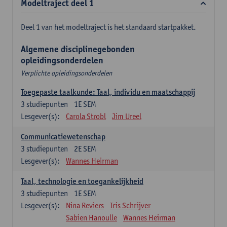
Modeltraject deel 1
Deel 1 van het modeltraject is het standaard startpakket.
Algemene disciplinegebonden
opleidingsonderdelen
Verplichte opleidingsonderdelen
Toegepaste taalkunde: Taal, individu en maatschappij
3
studiepunten
1E SEM
Lesgever(s):
Carola Strobl
Jim Ureel
Communicatiewetenschap
3
studiepunten
2E SEM
Lesgever(s):
Wannes Heirman
Taal, technologie en toegankelijkheid
3
studiepunten
1E SEM
Lesgever(s):
Nina Reviers
Iris Schrijver
Sabien Hanoulle
Wannes Heirman