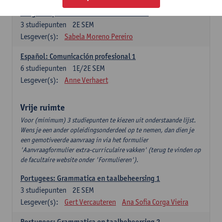
Lengua española: Destrezas intermedias
3
studiepunten
2E SEM
Lesgever(s):
Sabela Moreno Pereiro
Español: Comunicación profesional 1
6
studiepunten
1E/2E SEM
Lesgever(s):
Anne Verhaert
Vrije ruimte
Voor (minimum) 3 studiepunten te kiezen uit onderstaande lijst.
Wens je een ander opleidingsonderdeel op te nemen, dan dien je
een gemotiveerde aanvraag in via het formulier
'Aanvraagformulier extra-curriculaire vakken' (terug te vinden op
de facultaire website onder 'Formulieren').
Portugees: Grammatica en taalbeheersing 1
3
studiepunten
2E SEM
Lesgever(s):
Gert Vercauteren
Ana Sofia Corga Vieira
Portugees: Grammatica en taalbeheersing 2