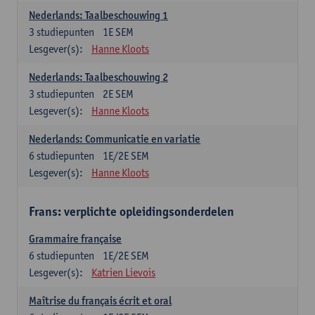
Nederlands: Taalbeschouwing 1
3
studiepunten
1E SEM
Lesgever(s):
Hanne Kloots
Nederlands: Taalbeschouwing 2
3
studiepunten
2E SEM
Lesgever(s):
Hanne Kloots
Nederlands: Communicatie en variatie
6
studiepunten
1E/2E SEM
Lesgever(s):
Hanne Kloots
Frans: verplichte opleidingsonderdelen
Grammaire française
6
studiepunten
1E/2E SEM
Lesgever(s):
Katrien Lievois
Maîtrise du français écrit et oral