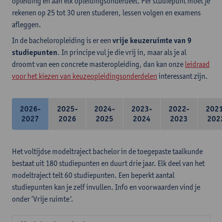
opleiding en aan elk opleidingsonderdeel. Per studiepunt moet je
rekenen op 25 tot 30 uren studeren, lessen volgen en examens
afleggen.
In de bacheloropleiding is er een
vrije keuzeruimte van 9
studiepunten
. In principe vul je die vrij in, maar als je al
droomt van een concrete masteropleiding, dan kan onze
leidraad
voor het kiezen van keuzeopleidingsonderdelen
interessant zijn.
2026-
2025-
2024-
2023-
2022-
202
2027
2026
2025
2024
2023
202
Het voltijdse modeltraject bachelor in de toegepaste taalkunde
bestaat uit 180 studiepunten en duurt drie jaar. Elk deel van het
modeltraject telt 60 studiepunten. Een beperkt aantal
studiepunten kan je zelf invullen. Info en voorwaarden vind je
onder ‘Vrije ruimte’.