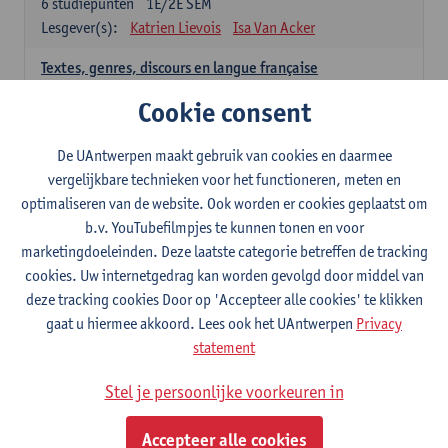
6
studiepunten
1E/2E SEM
Lesgever(s):
Katrien Lievois
Isa Van Acker
Textes, genres, discours en langue française
6
studiepunten
1E/2E SEM
Cookie consent
Lesgever(s):
Kris Peeters
De UAntwerpen maakt gebruik van cookies en daarmee
Spaans: verplichte opleidingsonderdelen
vergelijkbare technieken voor het functioneren, meten en
optimaliseren van de website. Ook worden er cookies geplaatst om
Gramática española 1
b.v. YouTubefilmpjes te kunnen tonen en voor
3
studiepunten
1E SEM
marketingdoeleinden. Deze laatste categorie betreffen de tracking
Lesgever(s):
Anne Verhaert
cookies. Uw internetgedrag kan worden gevolgd door middel van
Gramática española 2
deze tracking cookies Door op 'Accepteer alle cookies' te klikken
3
studiepunten
2E SEM
gaat u hiermee akkoord. Lees ook het UAntwerpen
Privacy
Lesgever(s):
Anne Verhaert
statement
Lengua española: Destrezas básicas
Stel je persoonlijke voorkeuren in
3
studiepunten
1E SEM
Lesgever(s):
Sabela Moreno Pereiro
Accepteer alle cookies