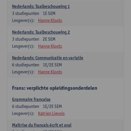
Nederlands: Taalbeschouwing 1
3
studiepunten
1E SEM
Lesgever(s):
Hanne Kloots
Nederlands: Taalbeschouwing 2
3
studiepunten
2E SEM
Lesgever(s):
Hanne Kloots
Nederlands: Communicatie en variatie
6
studiepunten
1E/2E SEM
Lesgever(s):
Hanne Kloots
Frans: verplichte opleidingsonderdelen
Grammaire française
6
studiepunten
1E/2E SEM
Lesgever(s):
Katrien Lievois
Maîtrise du français écrit et oral