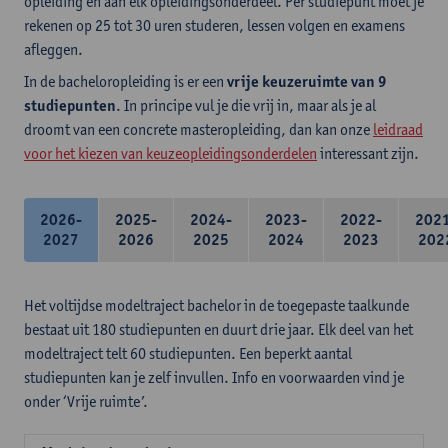
opleiding en aan elk opleidingsonderdeel. Per studiepunt moet je
rekenen op 25 tot 30 uren studeren, lessen volgen en examens
afleggen.
In de bacheloropleiding is er een
vrije keuzeruimte van 9
studiepunten
. In principe vul je die vrij in, maar als je al
droomt van een concrete masteropleiding, dan kan onze
leidraad
voor het kiezen van keuzeopleidingsonderdelen
interessant zijn.
2026-
2025-
2024-
2023-
2022-
202
2027
2026
2025
2024
2023
202
Het voltijdse modeltraject bachelor in de toegepaste taalkunde
bestaat uit 180 studiepunten en duurt drie jaar. Elk deel van het
modeltraject telt 60 studiepunten. Een beperkt aantal
studiepunten kan je zelf invullen. Info en voorwaarden vind je
onder ‘Vrije ruimte’.