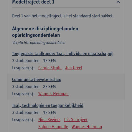
Modeltraject deel 1
Deel 1 van het modeltraject is het standaard startpakket.
Algemene disciplinegebonden
opleidingsonderdelen
Verplichte opleidingsonderdelen
Toegepaste taalkunde: Taal, individu en maatschappij
3
studiepunten
1E SEM
Lesgever(s):
Carola Strobl
Jim Ureel
Communicatiewetenschap
3
studiepunten
2E SEM
Lesgever(s):
Wannes Heirman
Taal, technologie en toegankelijkheid
3
studiepunten
1E SEM
Lesgever(s):
Nina Reviers
Iris Schrijver
Sabien Hanoulle
Wannes Heirman