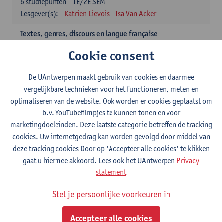
6
studiepunten
1E/2E SEM
Lesgever(s):
Katrien Lievois
Isa Van Acker
Textes, genres, discours en langue française
6
studiepunten
1E/2E SEM
Cookie consent
Lesgever(s):
Kris Peeters
De UAntwerpen maakt gebruik van cookies en daarmee
Spaans: verplichte opleidingsonderdelen
vergelijkbare technieken voor het functioneren, meten en
optimaliseren van de website. Ook worden er cookies geplaatst om
Gramática española 1
b.v. YouTubefilmpjes te kunnen tonen en voor
3
studiepunten
1E SEM
marketingdoeleinden. Deze laatste categorie betreffen de tracking
Lesgever(s):
Anne Verhaert
cookies. Uw internetgedrag kan worden gevolgd door middel van
Gramática española 2
deze tracking cookies Door op 'Accepteer alle cookies' te klikken
3
studiepunten
2E SEM
gaat u hiermee akkoord. Lees ook het UAntwerpen
Privacy
Lesgever(s):
Anne Verhaert
statement
Lengua española: Destrezas básicas
Stel je persoonlijke voorkeuren in
3
studiepunten
1E SEM
Lesgever(s):
Sabela Moreno Pereiro
Accepteer alle cookies