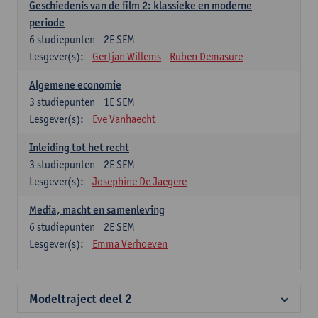
Geschiedenis van de film 2: klassieke en moderne
periode
6
studiepunten
2E SEM
Lesgever(s):
Gertjan Willems
Ruben Demasure
Algemene economie
3
studiepunten
1E SEM
Lesgever(s):
Eve Vanhaecht
Inleiding tot het recht
3
studiepunten
2E SEM
Lesgever(s):
Josephine De Jaegere
Media, macht en samenleving
6
studiepunten
2E SEM
Lesgever(s):
Emma Verhoeven
Modeltraject deel 2