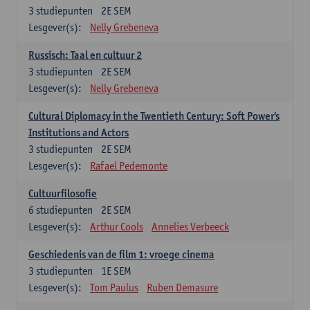
3
studiepunten
2E SEM
Lesgever(s):
Nelly Grebeneva
Russisch: Taal en cultuur 2
3
studiepunten
2E SEM
Lesgever(s):
Nelly Grebeneva
Cultural Diplomacy in the Twentieth Century: Soft Power's
Institutions and Actors
3
studiepunten
2E SEM
Lesgever(s):
Rafael Pedemonte
Cultuurfilosofie
6
studiepunten
2E SEM
Lesgever(s):
Arthur Cools
Annelies Verbeeck
Geschiedenis van de film 1: vroege cinema
3
studiepunten
1E SEM
Lesgever(s):
Tom Paulus
Ruben Demasure