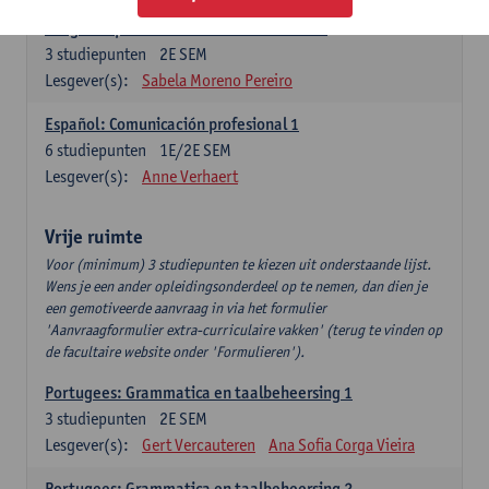
Lengua española: Destrezas intermedias
3
studiepunten
2E SEM
Lesgever(s):
Sabela Moreno Pereiro
Español: Comunicación profesional 1
6
studiepunten
1E/2E SEM
Lesgever(s):
Anne Verhaert
Vrije ruimte
Voor (minimum) 3 studiepunten te kiezen uit onderstaande lijst.
Wens je een ander opleidingsonderdeel op te nemen, dan dien je
een gemotiveerde aanvraag in via het formulier
'Aanvraagformulier extra-curriculaire vakken' (terug te vinden op
de facultaire website onder 'Formulieren').
Portugees: Grammatica en taalbeheersing 1
3
studiepunten
2E SEM
Lesgever(s):
Gert Vercauteren
Ana Sofia Corga Vieira
Portugees: Grammatica en taalbeheersing 2