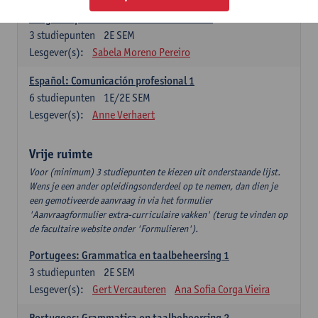
Lengua española: Destrezas intermedias
3
studiepunten
2E SEM
Lesgever(s):
Sabela Moreno Pereiro
Español: Comunicación profesional 1
6
studiepunten
1E/2E SEM
Lesgever(s):
Anne Verhaert
Vrije ruimte
Voor (minimum) 3 studiepunten te kiezen uit onderstaande lijst.
Wens je een ander opleidingsonderdeel op te nemen, dan dien je
een gemotiveerde aanvraag in via het formulier
'Aanvraagformulier extra-curriculaire vakken' (terug te vinden op
de facultaire website onder 'Formulieren').
Portugees: Grammatica en taalbeheersing 1
3
studiepunten
2E SEM
Lesgever(s):
Gert Vercauteren
Ana Sofia Corga Vieira
Portugees: Grammatica en taalbeheersing 2