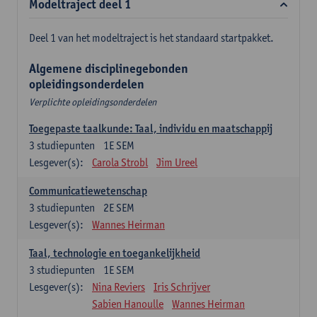
Modeltraject deel 1
Deel 1 van het modeltraject is het standaard startpakket.
Algemene disciplinegebonden
opleidingsonderdelen
Verplichte opleidingsonderdelen
Toegepaste taalkunde: Taal, individu en maatschappij
3
studiepunten
1E SEM
Lesgever(s):
Carola Strobl
Jim Ureel
Communicatiewetenschap
3
studiepunten
2E SEM
Lesgever(s):
Wannes Heirman
Taal, technologie en toegankelijkheid
3
studiepunten
1E SEM
Lesgever(s):
Nina Reviers
Iris Schrijver
Sabien Hanoulle
Wannes Heirman