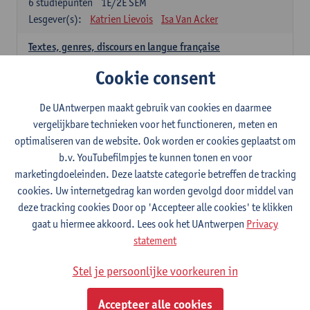
6
studiepunten
1E/2E SEM
Lesgever(s):
Katrien Lievois
Isa Van Acker
Textes, genres, discours en langue française
6
studiepunten
1E/2E SEM
Cookie consent
Lesgever(s):
Kris Peeters
De UAntwerpen maakt gebruik van cookies en daarmee
Spaans: verplichte opleidingsonderdelen
vergelijkbare technieken voor het functioneren, meten en
optimaliseren van de website. Ook worden er cookies geplaatst om
Gramática española 1
b.v. YouTubefilmpjes te kunnen tonen en voor
3
studiepunten
1E SEM
marketingdoeleinden. Deze laatste categorie betreffen de tracking
Lesgever(s):
Anne Verhaert
cookies. Uw internetgedrag kan worden gevolgd door middel van
Gramática española 2
deze tracking cookies Door op 'Accepteer alle cookies' te klikken
3
studiepunten
2E SEM
gaat u hiermee akkoord. Lees ook het UAntwerpen
Privacy
Lesgever(s):
Anne Verhaert
statement
Lengua española: Destrezas básicas
Stel je persoonlijke voorkeuren in
3
studiepunten
1E SEM
Lesgever(s):
Sabela Moreno Pereiro
Accepteer alle cookies