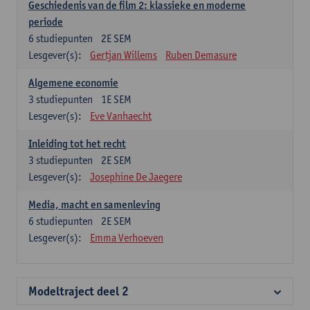
Geschiedenis van de film 2: klassieke en moderne
periode
6
studiepunten
2E SEM
Lesgever(s):
Gertjan Willems
Ruben Demasure
Algemene economie
3
studiepunten
1E SEM
Lesgever(s):
Eve Vanhaecht
Inleiding tot het recht
3
studiepunten
2E SEM
Lesgever(s):
Josephine De Jaegere
Media, macht en samenleving
6
studiepunten
2E SEM
Lesgever(s):
Emma Verhoeven
Modeltraject deel 2