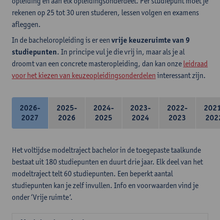
opleiding en aan elk opleidingsonderdeel. Per studiepunt moet je
rekenen op 25 tot 30 uren studeren, lessen volgen en examens
afleggen.
In de bacheloropleiding is er een
vrije keuzeruimte van 9
studiepunten
. In principe vul je die vrij in, maar als je al
droomt van een concrete masteropleiding, dan kan onze
leidraad
voor het kiezen van keuzeopleidingsonderdelen
interessant zijn.
2026-
2025-
2024-
2023-
2022-
202
2027
2026
2025
2024
2023
202
Het voltijdse modeltraject bachelor in de toegepaste taalkunde
bestaat uit 180 studiepunten en duurt drie jaar. Elk deel van het
modeltraject telt 60 studiepunten. Een beperkt aantal
studiepunten kan je zelf invullen. Info en voorwaarden vind je
onder ‘Vrije ruimte’.