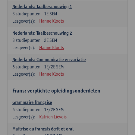
Nederlands: Taalbeschouwing 1
3
studiepunten
1E SEM
Lesgever(s):
Hanne Kloots
Nederlands: Taalbeschouwing 2
3
studiepunten
2E SEM
Lesgever(s):
Hanne Kloots
Nederlands: Communicatie en variatie
6
studiepunten
1E/2E SEM
Lesgever(s):
Hanne Kloots
Frans: verplichte opleidingsonderdelen
Grammaire française
6
studiepunten
1E/2E SEM
Lesgever(s):
Katrien Lievois
Maîtrise du français écrit et oral