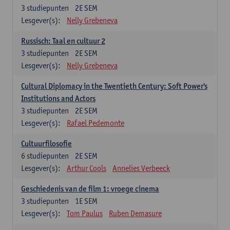
3
studiepunten
2E SEM
Lesgever(s):
Nelly Grebeneva
Russisch: Taal en cultuur 2
3
studiepunten
2E SEM
Lesgever(s):
Nelly Grebeneva
Cultural Diplomacy in the Twentieth Century: Soft Power's
Institutions and Actors
3
studiepunten
2E SEM
Lesgever(s):
Rafael Pedemonte
Cultuurfilosofie
6
studiepunten
2E SEM
Lesgever(s):
Arthur Cools
Annelies Verbeeck
Geschiedenis van de film 1: vroege cinema
3
studiepunten
1E SEM
Lesgever(s):
Tom Paulus
Ruben Demasure