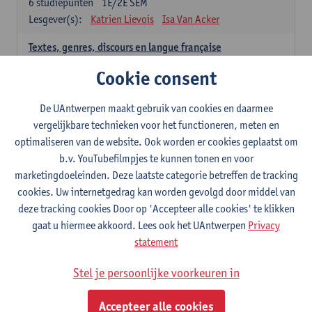
6
studiepunten
1E/2E SEM
Lesgever(s):
Katrien Lievois
Isa Van Acker
Textes, genres, discours en langue française
6
studiepunten
1E/2E SEM
Cookie consent
Lesgever(s):
Kris Peeters
De UAntwerpen maakt gebruik van cookies en daarmee
Spaans: verplichte opleidingsonderdelen
vergelijkbare technieken voor het functioneren, meten en
optimaliseren van de website. Ook worden er cookies geplaatst om
Gramática española 1
b.v. YouTubefilmpjes te kunnen tonen en voor
3
studiepunten
1E SEM
marketingdoeleinden. Deze laatste categorie betreffen de tracking
Lesgever(s):
Anne Verhaert
cookies. Uw internetgedrag kan worden gevolgd door middel van
Gramática española 2
deze tracking cookies Door op 'Accepteer alle cookies' te klikken
3
studiepunten
2E SEM
gaat u hiermee akkoord. Lees ook het UAntwerpen
Privacy
Lesgever(s):
Anne Verhaert
statement
Lengua española: Destrezas básicas
Stel je persoonlijke voorkeuren in
3
studiepunten
1E SEM
Lesgever(s):
Sabela Moreno Pereiro
Accepteer alle cookies