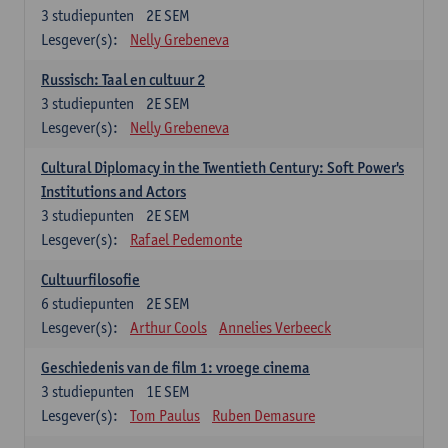
3
studiepunten
2E SEM
Lesgever(s):
Nelly Grebeneva
Russisch: Taal en cultuur 2
3
studiepunten
2E SEM
Lesgever(s):
Nelly Grebeneva
Cultural Diplomacy in the Twentieth Century: Soft Power's
Institutions and Actors
3
studiepunten
2E SEM
Lesgever(s):
Rafael Pedemonte
Cultuurfilosofie
6
studiepunten
2E SEM
Lesgever(s):
Arthur Cools
Annelies Verbeeck
Geschiedenis van de film 1: vroege cinema
3
studiepunten
1E SEM
Lesgever(s):
Tom Paulus
Ruben Demasure