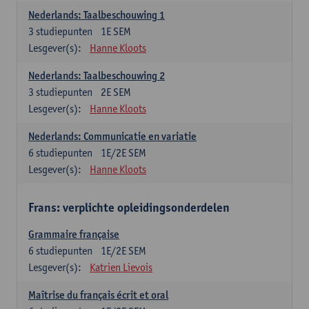
Nederlands: Taalbeschouwing 1
3
studiepunten
1E SEM
Lesgever(s):
Hanne Kloots
Nederlands: Taalbeschouwing 2
3
studiepunten
2E SEM
Lesgever(s):
Hanne Kloots
Nederlands: Communicatie en variatie
6
studiepunten
1E/2E SEM
Lesgever(s):
Hanne Kloots
Frans: verplichte opleidingsonderdelen
Grammaire française
6
studiepunten
1E/2E SEM
Lesgever(s):
Katrien Lievois
Maîtrise du français écrit et oral