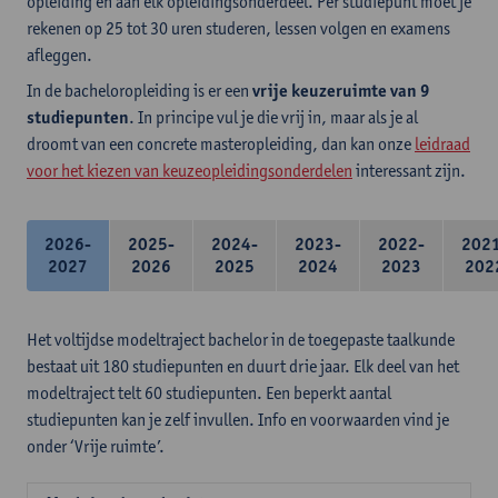
opleiding en aan elk opleidingsonderdeel. Per studiepunt moet je
rekenen op 25 tot 30 uren studeren, lessen volgen en examens
afleggen.
In de bacheloropleiding is er een
vrije keuzeruimte van 9
studiepunten
. In principe vul je die vrij in, maar als je al
droomt van een concrete masteropleiding, dan kan onze
leidraad
voor het kiezen van keuzeopleidingsonderdelen
interessant zijn.
2026-
2025-
2024-
2023-
2022-
202
2027
2026
2025
2024
2023
202
Het voltijdse modeltraject bachelor in de toegepaste taalkunde
bestaat uit 180 studiepunten en duurt drie jaar. Elk deel van het
modeltraject telt 60 studiepunten. Een beperkt aantal
studiepunten kan je zelf invullen. Info en voorwaarden vind je
onder ‘Vrije ruimte’.