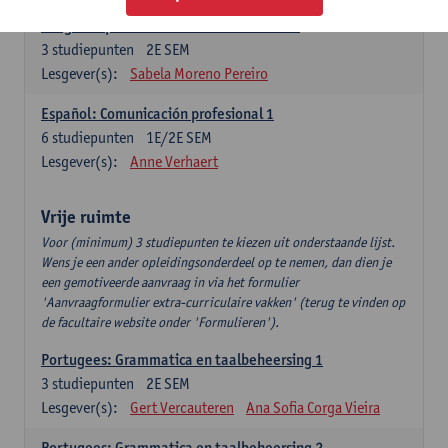
Lengua española: Destrezas intermedias
3
studiepunten
2E SEM
Lesgever(s):
Sabela Moreno Pereiro
Español: Comunicación profesional 1
6
studiepunten
1E/2E SEM
Lesgever(s):
Anne Verhaert
Vrije ruimte
Voor (minimum) 3 studiepunten te kiezen uit onderstaande lijst.
Wens je een ander opleidingsonderdeel op te nemen, dan dien je
een gemotiveerde aanvraag in via het formulier
'Aanvraagformulier extra-curriculaire vakken' (terug te vinden op
de facultaire website onder 'Formulieren').
Portugees: Grammatica en taalbeheersing 1
3
studiepunten
2E SEM
Lesgever(s):
Gert Vercauteren
Ana Sofia Corga Vieira
Portugees: Grammatica en taalbeheersing 2