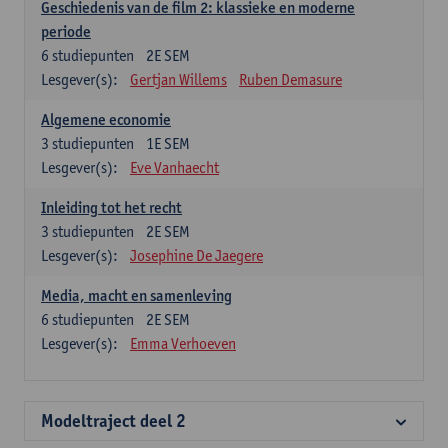
Geschiedenis van de film 2: klassieke en moderne
periode
6
studiepunten
2E SEM
Lesgever(s):
Gertjan Willems
Ruben Demasure
Algemene economie
3
studiepunten
1E SEM
Lesgever(s):
Eve Vanhaecht
Inleiding tot het recht
3
studiepunten
2E SEM
Lesgever(s):
Josephine De Jaegere
Media, macht en samenleving
6
studiepunten
2E SEM
Lesgever(s):
Emma Verhoeven
Modeltraject deel 2