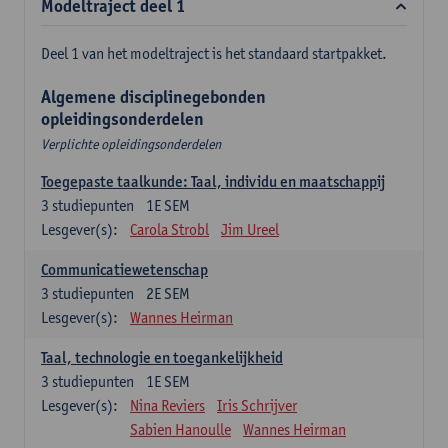
Modeltraject deel 1
Deel 1 van het modeltraject is het standaard startpakket.
Algemene disciplinegebonden
opleidingsonderdelen
Verplichte opleidingsonderdelen
Toegepaste taalkunde: Taal, individu en maatschappij
3
studiepunten
1E SEM
Lesgever(s):
Carola Strobl
Jim Ureel
Communicatiewetenschap
3
studiepunten
2E SEM
Lesgever(s):
Wannes Heirman
Taal, technologie en toegankelijkheid
3
studiepunten
1E SEM
Lesgever(s):
Nina Reviers
Iris Schrijver
Sabien Hanoulle
Wannes Heirman