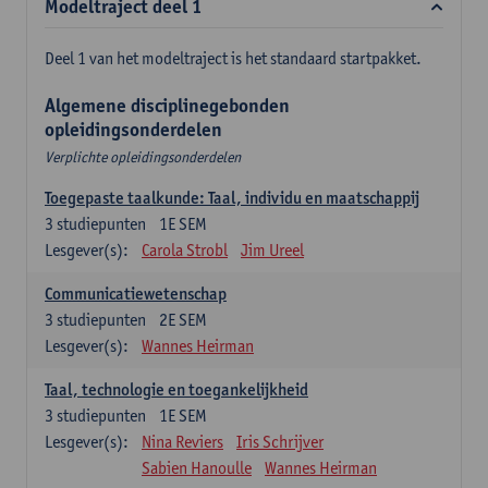
Modeltraject deel 1
Deel 1 van het modeltraject is het standaard startpakket.
Algemene disciplinegebonden
opleidingsonderdelen
Verplichte opleidingsonderdelen
Toegepaste taalkunde: Taal, individu en maatschappij
3
studiepunten
1E SEM
Lesgever(s):
Carola Strobl
Jim Ureel
Communicatiewetenschap
3
studiepunten
2E SEM
Lesgever(s):
Wannes Heirman
Taal, technologie en toegankelijkheid
3
studiepunten
1E SEM
Lesgever(s):
Nina Reviers
Iris Schrijver
Sabien Hanoulle
Wannes Heirman