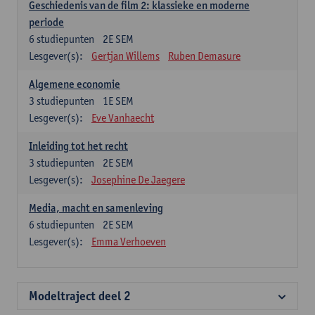
Geschiedenis van de film 2: klassieke en moderne
periode
6
studiepunten
2E SEM
Lesgever(s):
Gertjan Willems
Ruben Demasure
Algemene economie
3
studiepunten
1E SEM
Lesgever(s):
Eve Vanhaecht
Inleiding tot het recht
3
studiepunten
2E SEM
Lesgever(s):
Josephine De Jaegere
Media, macht en samenleving
6
studiepunten
2E SEM
Lesgever(s):
Emma Verhoeven
Modeltraject deel 2