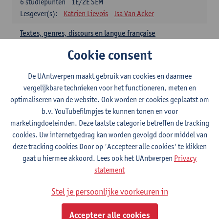
6
studiepunten
1E/2E SEM
Lesgever(s):
Katrien Lievois
Isa Van Acker
Textes, genres, discours en langue française
6
studiepunten
1E/2E SEM
Cookie consent
Lesgever(s):
Kris Peeters
De UAntwerpen maakt gebruik van cookies en daarmee
Spaans: verplichte opleidingsonderdelen
vergelijkbare technieken voor het functioneren, meten en
optimaliseren van de website. Ook worden er cookies geplaatst om
Gramática española 1
b.v. YouTubefilmpjes te kunnen tonen en voor
3
studiepunten
1E SEM
marketingdoeleinden. Deze laatste categorie betreffen de tracking
Lesgever(s):
Anne Verhaert
cookies. Uw internetgedrag kan worden gevolgd door middel van
Gramática española 2
deze tracking cookies Door op 'Accepteer alle cookies' te klikken
3
studiepunten
2E SEM
gaat u hiermee akkoord. Lees ook het UAntwerpen
Privacy
Lesgever(s):
Anne Verhaert
statement
Lengua española: Destrezas básicas
Stel je persoonlijke voorkeuren in
3
studiepunten
1E SEM
Lesgever(s):
Sabela Moreno Pereiro
Accepteer alle cookies