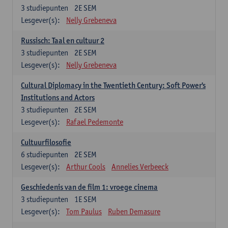
3
studiepunten
2E SEM
Lesgever(s):
Nelly Grebeneva
Russisch: Taal en cultuur 2
3
studiepunten
2E SEM
Lesgever(s):
Nelly Grebeneva
Cultural Diplomacy in the Twentieth Century: Soft Power's
Institutions and Actors
3
studiepunten
2E SEM
Lesgever(s):
Rafael Pedemonte
Cultuurfilosofie
6
studiepunten
2E SEM
Lesgever(s):
Arthur Cools
Annelies Verbeeck
Geschiedenis van de film 1: vroege cinema
3
studiepunten
1E SEM
Lesgever(s):
Tom Paulus
Ruben Demasure