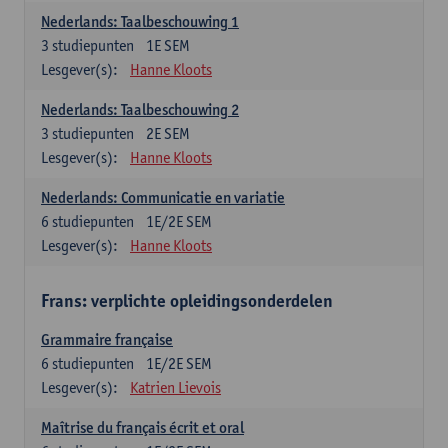
Nederlands: Taalbeschouwing 1
3
studiepunten
1E SEM
Lesgever(s):
Hanne Kloots
Nederlands: Taalbeschouwing 2
3
studiepunten
2E SEM
Lesgever(s):
Hanne Kloots
Nederlands: Communicatie en variatie
6
studiepunten
1E/2E SEM
Lesgever(s):
Hanne Kloots
Frans: verplichte opleidingsonderdelen
Grammaire française
6
studiepunten
1E/2E SEM
Lesgever(s):
Katrien Lievois
Maîtrise du français écrit et oral