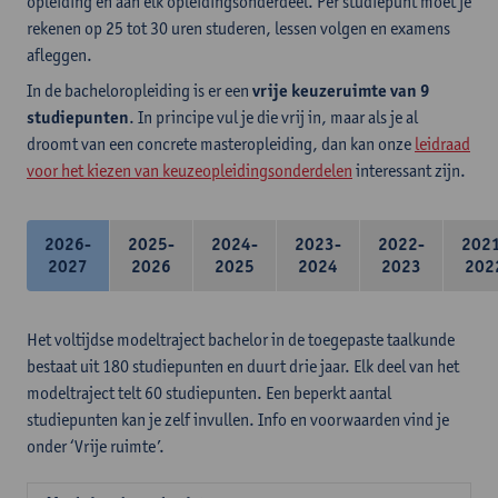
opleiding en aan elk opleidingsonderdeel. Per studiepunt moet je
rekenen op 25 tot 30 uren studeren, lessen volgen en examens
afleggen.
In de bacheloropleiding is er een
vrije keuzeruimte van 9
studiepunten
. In principe vul je die vrij in, maar als je al
droomt van een concrete masteropleiding, dan kan onze
leidraad
voor het kiezen van keuzeopleidingsonderdelen
interessant zijn.
2026-
2025-
2024-
2023-
2022-
202
2027
2026
2025
2024
2023
202
Het voltijdse modeltraject bachelor in de toegepaste taalkunde
bestaat uit 180 studiepunten en duurt drie jaar. Elk deel van het
modeltraject telt 60 studiepunten. Een beperkt aantal
studiepunten kan je zelf invullen. Info en voorwaarden vind je
onder ‘Vrije ruimte’.