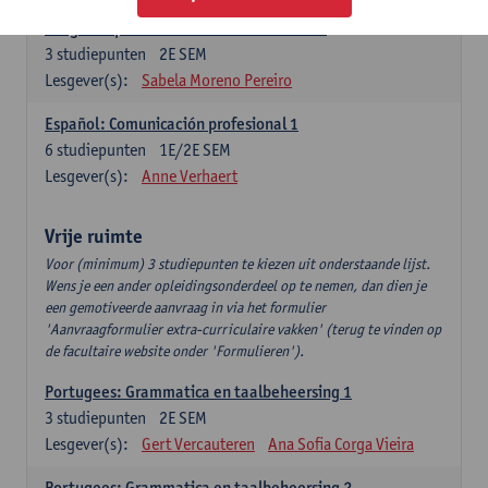
Lengua española: Destrezas intermedias
3
studiepunten
2E SEM
Lesgever(s):
Sabela Moreno Pereiro
Español: Comunicación profesional 1
6
studiepunten
1E/2E SEM
Lesgever(s):
Anne Verhaert
Vrije ruimte
Voor (minimum) 3 studiepunten te kiezen uit onderstaande lijst.
Wens je een ander opleidingsonderdeel op te nemen, dan dien je
een gemotiveerde aanvraag in via het formulier
'Aanvraagformulier extra-curriculaire vakken' (terug te vinden op
de facultaire website onder 'Formulieren').
Portugees: Grammatica en taalbeheersing 1
3
studiepunten
2E SEM
Lesgever(s):
Gert Vercauteren
Ana Sofia Corga Vieira
Portugees: Grammatica en taalbeheersing 2