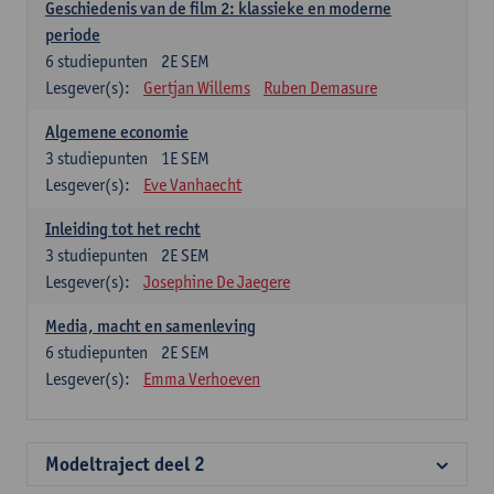
Geschiedenis van de film 2: klassieke en moderne
periode
6
studiepunten
2E SEM
Lesgever(s):
Gertjan Willems
Ruben Demasure
Algemene economie
3
studiepunten
1E SEM
Lesgever(s):
Eve Vanhaecht
Inleiding tot het recht
3
studiepunten
2E SEM
Lesgever(s):
Josephine De Jaegere
Media, macht en samenleving
6
studiepunten
2E SEM
Lesgever(s):
Emma Verhoeven
Modeltraject deel 2