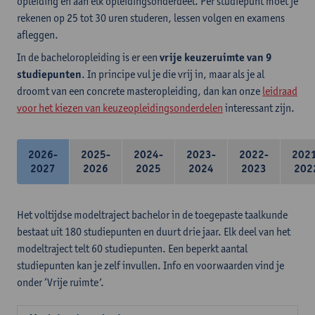
opleiding en aan elk opleidingsonderdeel. Per studiepunt moet je
rekenen op 25 tot 30 uren studeren, lessen volgen en examens
afleggen.
In de bacheloropleiding is er een
vrije keuzeruimte van 9
studiepunten
. In principe vul je die vrij in, maar als je al
droomt van een concrete masteropleiding, dan kan onze
leidraad
voor het kiezen van keuzeopleidingsonderdelen
interessant zijn.
2026-
2025-
2024-
2023-
2022-
202
2027
2026
2025
2024
2023
202
Het voltijdse modeltraject bachelor in de toegepaste taalkunde
bestaat uit 180 studiepunten en duurt drie jaar. Elk deel van het
modeltraject telt 60 studiepunten. Een beperkt aantal
studiepunten kan je zelf invullen. Info en voorwaarden vind je
onder ‘Vrije ruimte’.