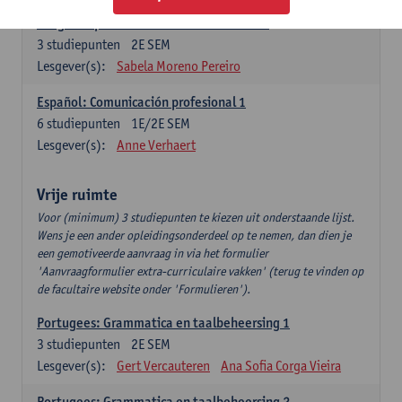
Lengua española: Destrezas intermedias
3
studiepunten
2E SEM
Lesgever(s):
Sabela Moreno Pereiro
Español: Comunicación profesional 1
6
studiepunten
1E/2E SEM
Lesgever(s):
Anne Verhaert
Vrije ruimte
Voor (minimum) 3 studiepunten te kiezen uit onderstaande lijst.
Wens je een ander opleidingsonderdeel op te nemen, dan dien je
een gemotiveerde aanvraag in via het formulier
'Aanvraagformulier extra-curriculaire vakken' (terug te vinden op
de facultaire website onder 'Formulieren').
Portugees: Grammatica en taalbeheersing 1
3
studiepunten
2E SEM
Lesgever(s):
Gert Vercauteren
Ana Sofia Corga Vieira
Portugees: Grammatica en taalbeheersing 2