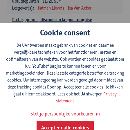
6
studiepunten
1E/2E SEM
Lesgever(s):
Katrien Lievois
Isa Van Acker
Textes, genres, discours en langue française
6
studiepunten
1E/2E SEM
Cookie consent
Lesgever(s):
Kris Peeters
De UAntwerpen maakt gebruik van cookies en daarmee
Spaans: verplichte opleidingsonderdelen
vergelijkbare technieken voor het functioneren, meten en
optimaliseren van de website. Ook worden er cookies geplaatst om
Gramática española 1
b.v. YouTubefilmpjes te kunnen tonen en voor
3
studiepunten
1E SEM
marketingdoeleinden. Deze laatste categorie betreffen de tracking
Lesgever(s):
Anne Verhaert
cookies. Uw internetgedrag kan worden gevolgd door middel van
Gramática española 2
deze tracking cookies Door op 'Accepteer alle cookies' te klikken
3
studiepunten
2E SEM
gaat u hiermee akkoord. Lees ook het UAntwerpen
Privacy
Lesgever(s):
Anne Verhaert
statement
Lengua española: Destrezas básicas
Stel je persoonlijke voorkeuren in
3
studiepunten
1E SEM
Lesgever(s):
Sabela Moreno Pereiro
Accepteer alle cookies