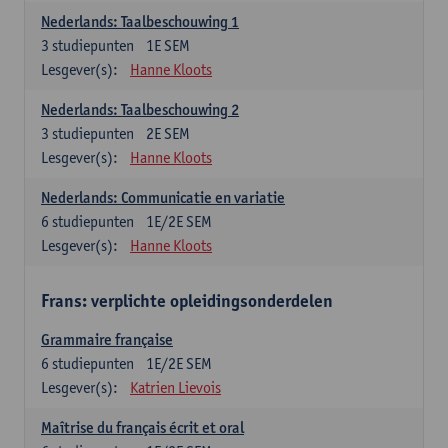
Nederlands: Taalbeschouwing 1
3
studiepunten
1E SEM
Lesgever(s):
Hanne Kloots
Nederlands: Taalbeschouwing 2
3
studiepunten
2E SEM
Lesgever(s):
Hanne Kloots
Nederlands: Communicatie en variatie
6
studiepunten
1E/2E SEM
Lesgever(s):
Hanne Kloots
Frans: verplichte opleidingsonderdelen
Grammaire française
6
studiepunten
1E/2E SEM
Lesgever(s):
Katrien Lievois
Maîtrise du français écrit et oral