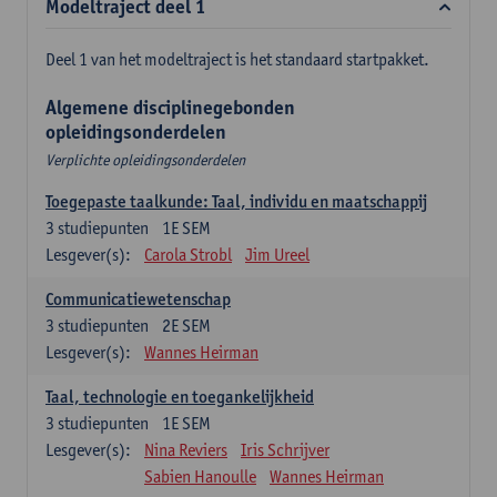
Modeltraject deel 1
Deel 1 van het modeltraject is het standaard startpakket.
Algemene disciplinegebonden
opleidingsonderdelen
Verplichte opleidingsonderdelen
Toegepaste taalkunde: Taal, individu en maatschappij
3
studiepunten
1E SEM
Lesgever(s):
Carola Strobl
Jim Ureel
Communicatiewetenschap
3
studiepunten
2E SEM
Lesgever(s):
Wannes Heirman
Taal, technologie en toegankelijkheid
3
studiepunten
1E SEM
Lesgever(s):
Nina Reviers
Iris Schrijver
Sabien Hanoulle
Wannes Heirman