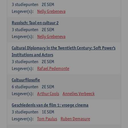
3
studiepunten
2E SEM
Lesgever(s):
Nelly Grebeneva
Russisch: Taal en cultuur 2
3
studiepunten
2E SEM
Lesgever(s):
Nelly Grebeneva
Cultural Diplomacy in the Twentieth Century: Soft Power's
Institutions and Actors
3
studiepunten
2E SEM
Lesgever(s):
Rafael Pedemonte
Cultuurfilosofie
6
studiepunten
2E SEM
Lesgever(s):
Arthur Cools
Annelies Verbeeck
Geschiedenis van de film 1: vroege cinema
3
studiepunten
1E SEM
Lesgever(s):
Tom Paulus
Ruben Demasure