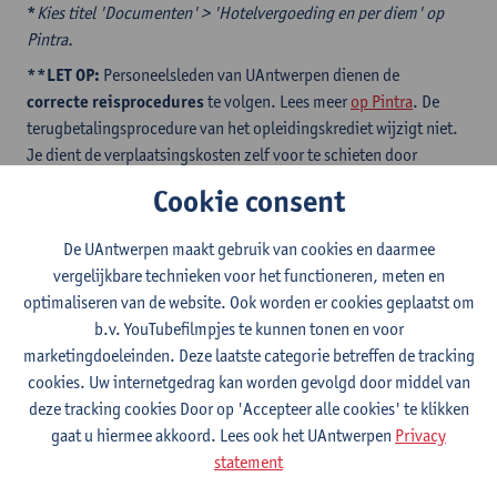
*
Kies titel 'Documenten' > 'Hotelvergoeding en per diem' op
Pintra.
**LET OP:
Personeelsleden van UAntwerpen dienen de
correcte reisprocedures
te volgen. Lees meer
op Pintra
. De
terugbetalingsprocedure van het opleidingskrediet wijzigt niet.
Je dient de verplaatsingskosten zelf voor te schieten door
facturatie op eigen naam. In tegenstelling tot de vermelding in
Cookie consent
de aankoopprocedure zullen
vluchtkosten
die in aanmerking
komen voor het opleidingskrediet wel via een onkostennota
De UAntwerpen maakt gebruik van cookies en daarmee
terugbetaald kunnen worden, indien aan alle
voorwaarden voor
vergelijkbare technieken voor het functioneren, meten en
terugbetaling
voldaan is. Volg steeds
optimaliseren van de website. Ook worden er cookies geplaatst om
de
terugbetalingsprocedures
van het opleidingskrediet.
b.v. YouTubefilmpjes te kunnen tonen en voor
2.
Niet-academische opleidingen
komen in aanmerking als
marketingdoeleinden. Deze laatste categorie betreffen de tracking
deze georganiseerd worden door een door de Vlaamse Overheid
cookies. Uw internetgedrag kan worden gevolgd door middel van
erkend opleidingscentrum.
deze tracking cookies Door op 'Accepteer alle cookies' te klikken
gaat u hiermee akkoord. Lees ook het UAntwerpen
Privacy
3.
Taal- en schrijfcursussen
georganiseerd door een externe
statement
organisatie komen enkel in aanmerking als deze inhoudelijk niet
overeenstemmen met het aanbod van de ADS en/of Linguapolis.