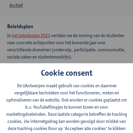
Archief
Beleidsplan
In
het beleidsplan 2023
vertalen we de mening van de studenten
naar concrete actiepunten voor het komende jaar over
verschillende domeinen (onderwijs, participatie, communicatie,
sociale zaken en studentenwelzijn).
Cookie consent
Sociale Zaken
Vanuit het domein sociale zaken werd er een dossier opgemaakt
De UAntwerpen maakt gebruik van cookies en daarmee
over
de feestinfrastructuur op Campus Drie Eiken, Groenenborger
vergelijkbare technieken voor het functioneren, meten en
en Middelheim
,
een advies over de informatie op het
optimaliseren van de website. Ook worden er cookies geplaatst om
Studentenportaal over ondersteuning voor
b.v. YouTubefilmpjes te kunnen tonen en voor
studenten
,
buurtoverlast in de studentenbuurt op de
marketingdoeleinden. Deze laatste categorie betreffen de tracking
Stadscampus
en
een memorandum over mobiliteit
.
cookies. Uw internetgedrag kan worden gevolgd door middel van
deze tracking cookies Door op 'Accepteer alle cookies' te klikken
Onderwijs