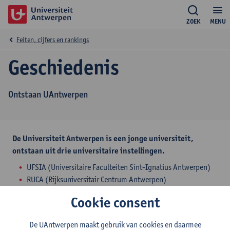
ZOEK
MENU
Feiten, cijfers en rankings
Geschiedenis
Ontstaan UAntwerpen
De Universiteit Antwerpen is een jonge universiteit,
ontstaan uit drie universitaire instellingen.
UFSIA (Universitaire Faculteiten Sint-Ignatius Antwerpen)
RUCA (Rijksuniversitair Centrum Antwerpen)
UIA (Universitaire Instelling Antwerpen)
Cookie consent
UFSIA
De UAntwerpen maakt gebruik van cookies en daarmee