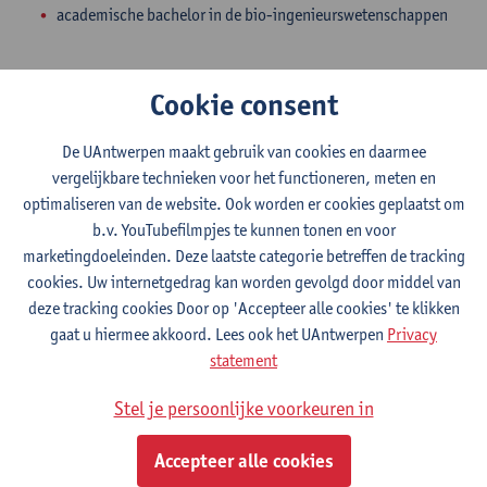
academische bachelor in de bio-ingenieurswetenschappen
Toelating tot de master na
Cookie consent
voorbereidingsprogramma
De UAntwerpen maakt gebruik van cookies en daarmee
Rechtstreekse toelating tot het
vergelijkbare technieken voor het functioneren, meten en
voorbereidingsprogramma
optimaliseren van de website. Ook worden er cookies geplaatst om
academische bachelor in de chemie
b.v. YouTubefilmpjes te kunnen tonen en voor
marketingdoeleinden. Deze laatste categorie betreffen de tracking
cookies. Uw internetgedrag kan worden gevolgd door middel van
Toelating tot de master na
schakelprogramma
deze tracking cookies Door op 'Accepteer alle cookies' te klikken
gaat u hiermee akkoord. Lees ook het UAntwerpen
Privacy
Rechtstreekse toelating tot het schakelprogramma:
statement
hoe aanvragen
?
professionele bachelor in de biomedische
Stel je persoonlijke voorkeuren in
laboratoriumtechnologie
professionele bachelor in de chemie (afstudeerrichting
Accepteer alle cookies
biochemie)