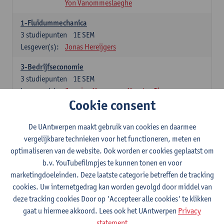
Yon Vanommeslaeghe
1-Fluïdummechanica
3
studiepunten
1E SEM
Lesgever(s):
Jonas Hereijgers
3-Bedrijfseconomie
3
studiepunten
1E SEM
Lesgever(s):
Jasmine Meysman
Maarten Thys
Cookie consent
3-Massa- en energiebalansen
6
studiepunten
1E SEM
De UAntwerpen maakt gebruik van cookies en daarmee
Lesgever(s):
Kevin Van Daele
vergelijkbare technieken voor het functioneren, meten en
optimaliseren van de website. Ook worden er cookies geplaatst om
3-Thermodynamica
b.v. YouTubefilmpjes te kunnen tonen en voor
3
studiepunten
1E SEM
marketingdoeleinden. Deze laatste categorie betreffen de tracking
Lesgever(s):
Ivan Verhaert
Stef Jacobs
cookies. Uw internetgedrag kan worden gevolgd door middel van
Houssam Matbouli
Willem Vandenhove
deze tracking cookies Door op 'Accepteer alle cookies' te klikken
Jitse Van Thillo
gaat u hiermee akkoord. Lees ook het UAntwerpen
Privacy
statement
4-Numerieke Modellering en Simulaties