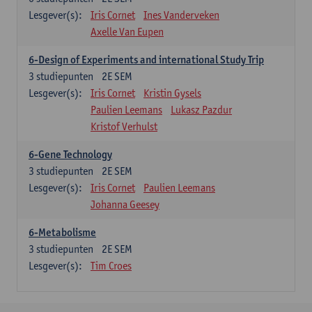
Lesgever(s):
Iris Cornet
Ines Vanderveken
Axelle Van Eupen
6-Design of Experiments and international Study Trip
3
studiepunten
2E SEM
Lesgever(s):
Iris Cornet
Kristin Gysels
Paulien Leemans
Lukasz Pazdur
Kristof Verhulst
6-Gene Technology
3
studiepunten
2E SEM
Lesgever(s):
Iris Cornet
Paulien Leemans
Johanna Geesey
6-Metabolisme
3
studiepunten
2E SEM
Lesgever(s):
Tim Croes