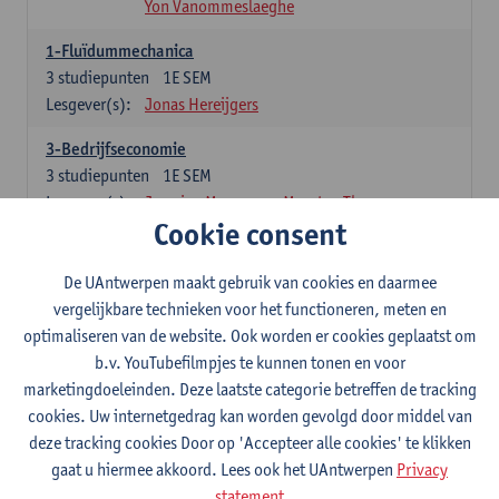
Yon Vanommeslaeghe
1-Fluïdummechanica
3
studiepunten
1E SEM
Lesgever(s):
Jonas Hereijgers
3-Bedrijfseconomie
3
studiepunten
1E SEM
Lesgever(s):
Jasmine Meysman
Maarten Thys
Cookie consent
3-Massa- en energiebalansen
6
studiepunten
1E SEM
De UAntwerpen maakt gebruik van cookies en daarmee
Lesgever(s):
Kevin Van Daele
vergelijkbare technieken voor het functioneren, meten en
optimaliseren van de website. Ook worden er cookies geplaatst om
3-Thermodynamica
b.v. YouTubefilmpjes te kunnen tonen en voor
3
studiepunten
1E SEM
marketingdoeleinden. Deze laatste categorie betreffen de tracking
Lesgever(s):
Ivan Verhaert
Stef Jacobs
cookies. Uw internetgedrag kan worden gevolgd door middel van
Houssam Matbouli
Willem Vandenhove
deze tracking cookies Door op 'Accepteer alle cookies' te klikken
Jitse Van Thillo
gaat u hiermee akkoord. Lees ook het UAntwerpen
Privacy
statement
4-Numerieke Modellering en Simulaties