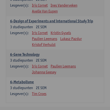
Lesgever(s):
Iris Cornet
Ines Vanderveken
Axelle Van Eupen
6-Design of Experiments and international Study Trip
3
studiepunten
2E SEM
Lesgever(s):
Iris Cornet
Kristin Gysels
Paulien Leemans
Lukasz Pazdur
Kristof Verhulst
6-Gene Technology
3
studiepunten
2E SEM
Lesgever(s):
Iris Cornet
Paulien Leemans
Johanna Geesey
6-Metabolisme
3
studiepunten
2E SEM
Lesgever(s):
Tim Croes