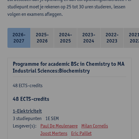
studiepunt moet je rekenen op 25 tot 30 uren studeren, lessen
volgen en examens afleggen.
2026-
2025-
2024-
2023-
2022-
202
2027
2026
2025
2024
2023
202
Programme for academic BSc in Chemistry to MA
Industrial Sciences:Biochemistry
48 ECTS-credits
48 ECTS-credits
1-Elektriciteit
3
studiepunten
1E SEM
Lesgever(s):
Paul De Meulenaere
Milan Cornelis
Joost Mertens
Eric Paillet