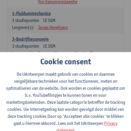
Yon Vanommeslaeghe
1-Fluïdummechanica
3
studiepunten
1E SEM
Lesgever(s):
Jonas Hereijgers
3-Bedrijfseconomie
3
studiepunten
1E SEM
Lesgever(s):
Jasmine Meysman
Maarten Thys
Cookie consent
3-Massa- en energiebalansen
6
studiepunten
1E SEM
De UAntwerpen maakt gebruik van cookies en daarmee
Lesgever(s):
Kevin Van Daele
vergelijkbare technieken voor het functioneren, meten en
optimaliseren van de website. Ook worden er cookies geplaatst om
3-Thermodynamica
b.v. YouTubefilmpjes te kunnen tonen en voor
3
studiepunten
1E SEM
marketingdoeleinden. Deze laatste categorie betreffen de tracking
Lesgever(s):
Ivan Verhaert
Stef Jacobs
cookies. Uw internetgedrag kan worden gevolgd door middel van
Houssam Matbouli
Willem Vandenhove
deze tracking cookies Door op 'Accepteer alle cookies' te klikken
Jitse Van Thillo
gaat u hiermee akkoord. Lees ook het UAntwerpen
Privacy
statement
4-Numerieke Modellering en Simulaties