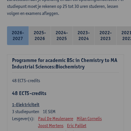
studiepunt moet je rekenen op 25 tot 30 uren studeren, lessen
volgen en examens afleggen.
2026-
2025-
2024-
2023-
2022-
202
2027
2026
2025
2024
2023
202
Programme for academic BSc in Chemistry to MA
Industrial Sciences:Biochemistry
48 ECTS-credits
48 ECTS-credits
1-Elektriciteit
3
studiepunten
1E SEM
Lesgever(s):
Paul De Meulenaere
Milan Cornelis
Joost Mertens
Eric Paillet