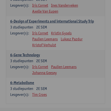
Lesgever(s):
Iris Cornet
Ines Vanderveken
Axelle Van Eupen
6-Design of Experiments and international Study Trip
3
studiepunten
2E SEM
Lesgever(s):
Iris Cornet
Kristin Gysels
Paulien Leemans
Lukasz Pazdur
Kristof Verhulst
6-Gene Technology
3
studiepunten
2E SEM
Lesgever(s):
Iris Cornet
Paulien Leemans
Johanna Geesey
6-Metabolisme
3
studiepunten
2E SEM
Lesgever(s):
Tim Croes