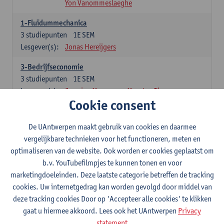
Yon Vanommeslaeghe
1-Fluïdummechanica
3
studiepunten
1E SEM
Lesgever(s):
Jonas Hereijgers
3-Bedrijfseconomie
3
studiepunten
1E SEM
Lesgever(s):
Jasmine Meysman
Maarten Thys
Cookie consent
3-Massa- en energiebalansen
6
studiepunten
1E SEM
De UAntwerpen maakt gebruik van cookies en daarmee
Lesgever(s):
Kevin Van Daele
vergelijkbare technieken voor het functioneren, meten en
optimaliseren van de website. Ook worden er cookies geplaatst om
3-Thermodynamica
b.v. YouTubefilmpjes te kunnen tonen en voor
3
studiepunten
1E SEM
marketingdoeleinden. Deze laatste categorie betreffen de tracking
Lesgever(s):
Ivan Verhaert
Stef Jacobs
cookies. Uw internetgedrag kan worden gevolgd door middel van
Houssam Matbouli
Willem Vandenhove
deze tracking cookies Door op 'Accepteer alle cookies' te klikken
Jitse Van Thillo
gaat u hiermee akkoord. Lees ook het UAntwerpen
Privacy
statement
4-Numerieke Modellering en Simulaties