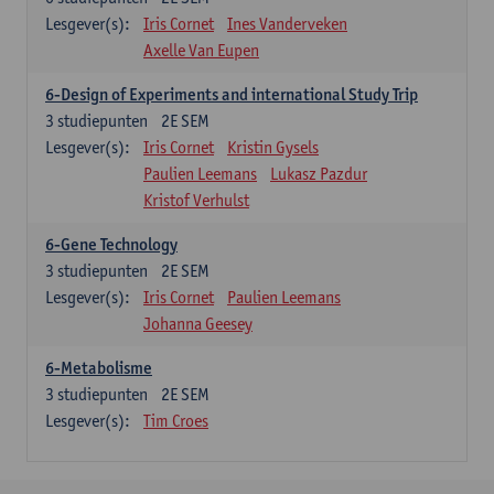
Lesgever(s):
Iris Cornet
Ines Vanderveken
Axelle Van Eupen
6-Design of Experiments and international Study Trip
3
studiepunten
2E SEM
Lesgever(s):
Iris Cornet
Kristin Gysels
Paulien Leemans
Lukasz Pazdur
Kristof Verhulst
6-Gene Technology
3
studiepunten
2E SEM
Lesgever(s):
Iris Cornet
Paulien Leemans
Johanna Geesey
6-Metabolisme
3
studiepunten
2E SEM
Lesgever(s):
Tim Croes