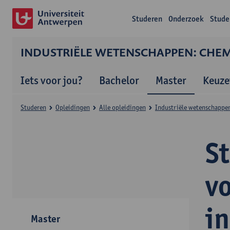
Studeren
Onderzoek
Stude
INDUSTRIËLE WETENSCHAPPEN: CHEMI
Iets voor jou?
Bachelor
Master
Keuze
Studeren
Opleidingen
Alle opleidingen
Industriële wetenschappen
S
v
i
Master