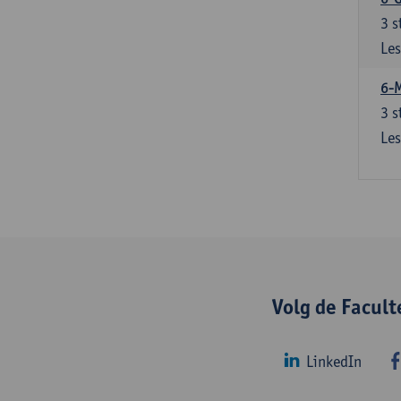
3
s
Les
6-
3
s
Les
Volg de Facul
LinkedIn