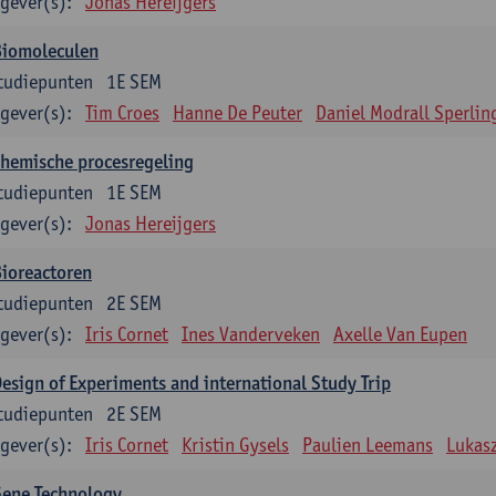
gever(s):
Jonas Hereijgers
Biomoleculen
tudiepunten
1E SEM
gever(s):
Tim Croes
Hanne De Peuter
Daniel Modrall Sperlin
hemische procesregeling
tudiepunten
1E SEM
gever(s):
Jonas Hereijgers
ioreactoren
tudiepunten
2E SEM
gever(s):
Iris Cornet
Ines Vanderveken
Axelle Van Eupen
esign of Experiments and international Study Trip
tudiepunten
2E SEM
gever(s):
Iris Cornet
Kristin Gysels
Paulien Leemans
Lukas
Gene Technology