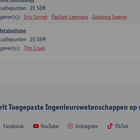
tudiepunten
2E SEM
gever(s):
Iris Cornet
Paulien Leemans
Johanna Geesey
Metabolisme
tudiepunten
2E SEM
gever(s):
Tim Croes
teit Toegepaste Ingenieurswetenschappen op 
Facebook
YouTube
Instagram
TikTok