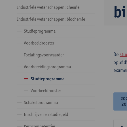
b
Industriële wetenschappen: chemie
Industriële wetenschappen: biochemie
Studieprogramma
Voorbeeldrooster
De
stu
Toelatingsvoorwaarden
opleid
Voorbereidingsprogramma
examen
Studieprogramma
Voorbeeldrooster
20
Schakelprogramma
20
Inschrijven en studiegeld
Kerncompetenties