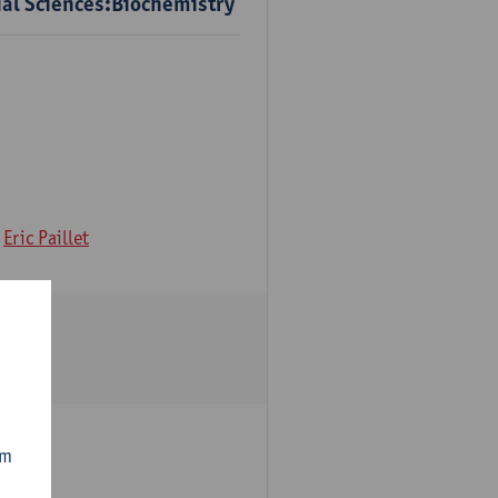
ial Sciences:Biochemistry
Eric Paillet
om