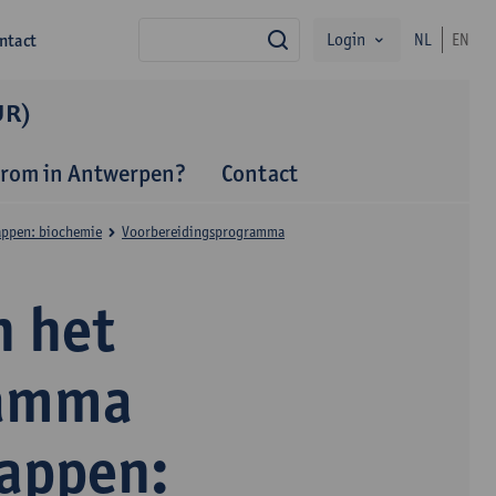
Login
ntact
NL
EN
zoek
UR)
rom in Antwerpen?
Contact
appen: biochemie
Voorbereidingsprogramma
 het
ramma
happen: