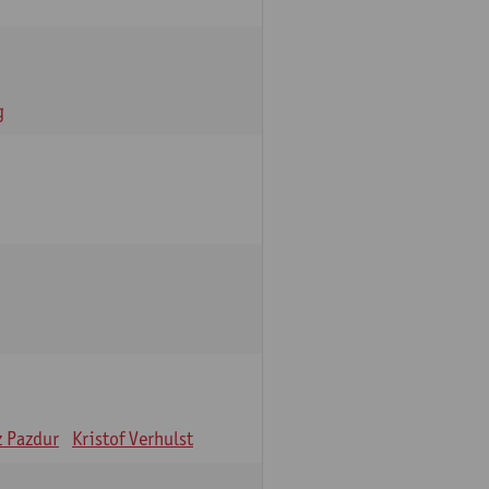
g
z Pazdur
Kristof Verhulst