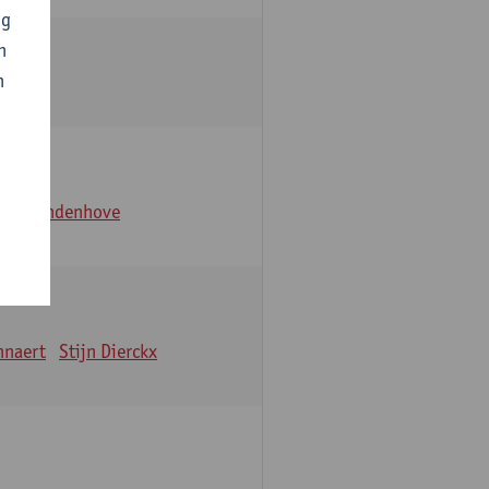
ng
n
n
lem Vandenhove
nnaert
Stijn Dierckx