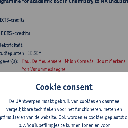
ogramme for academic BSc in Chemistry to MA Industr
ECTS-credits
 ECTS-credits
lektriciteit
tudiepunten
1E SEM
gever(s):
Paul De Meulenaere
Milan Cornelis
Joost Mertens
Yon Vanommeslaeghe
Fluïdummechanica
Cookie consent
tudiepunten
1E SEM
gever(s):
Jonas Hereijgers
De UAntwerpen maakt gebruik van cookies en daarmee
vergelijkbare technieken voor het functioneren, meten en
Bedrijfseconomie
ptimaliseren van de website. Ook worden er cookies geplaatst 
tudiepunten
1E SEM
b.v. YouTubefilmpjes te kunnen tonen en voor
gever(s):
Jasmine Meysman
Maarten Thys