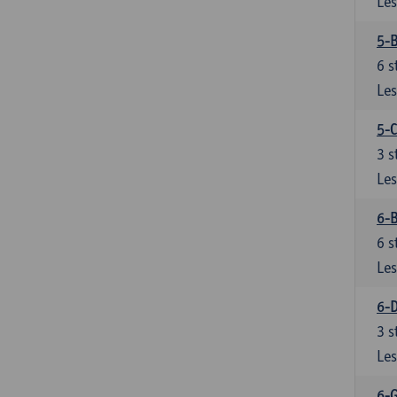
Les
5-
6
s
Les
5-C
3
s
Les
6-B
6
s
Les
6-D
3
s
Les
6-