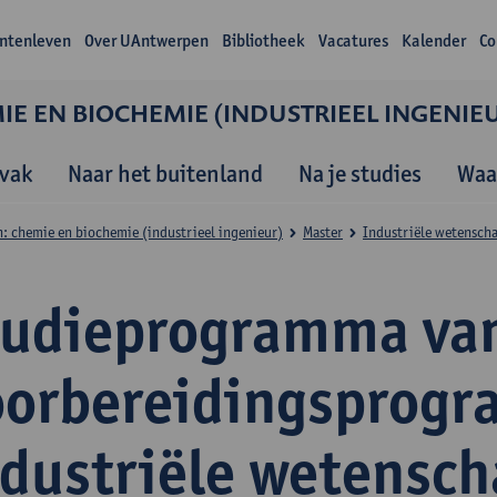
ntenleven
Over UAntwerpen
Bibliotheek
Vacatures
Kalender
Co
E EN BIOCHEMIE (INDUSTRIEEL INGENIE
vak
Naar het buitenland
Na je studies
Waa
: chemie en biochemie (industrieel ingenieur)
Master
Industriële wetensch
tudieprogramma van
oorbereidingsprog
ndustriële wetensc