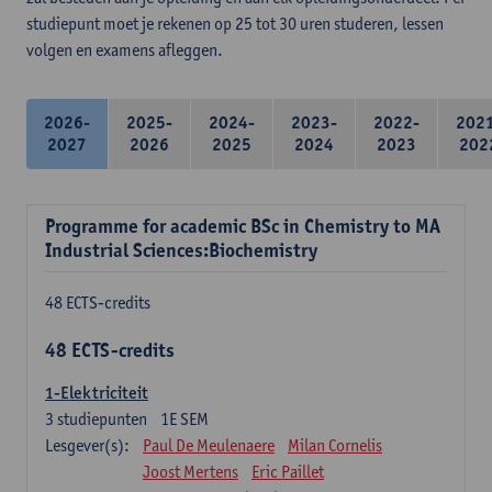
studiepunt moet je rekenen op 25 tot 30 uren studeren, lessen
volgen en examens afleggen.
2026-
2025-
2024-
2023-
2022-
202
2027
2026
2025
2024
2023
202
Programme for academic BSc in Chemistry to MA
Industrial Sciences:Biochemistry
48 ECTS-credits
48 ECTS-credits
1-Elektriciteit
3
studiepunten
1E SEM
Lesgever(s):
Paul De Meulenaere
Milan Cornelis
Joost Mertens
Eric Paillet