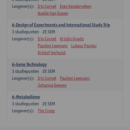
Lesgever(s):
Iris Cornet
Ines Vanderveken
Axelle Van Eupen
6-Design of Experiments and international Study Trip
3
studiepunten
2E SEM
Lesgever(s):
Iris Cornet
Kristin Gysels
Paulien Leemans
Lukasz Pazdur
Kristof Verhulst
6-Gene Technology
3
studiepunten
2E SEM
Lesgever(s):
Iris Cornet
Paulien Leemans
Johanna Geesey
6-Metabolisme
3
studiepunten
2E SEM
Lesgever(s):
Tim Croes