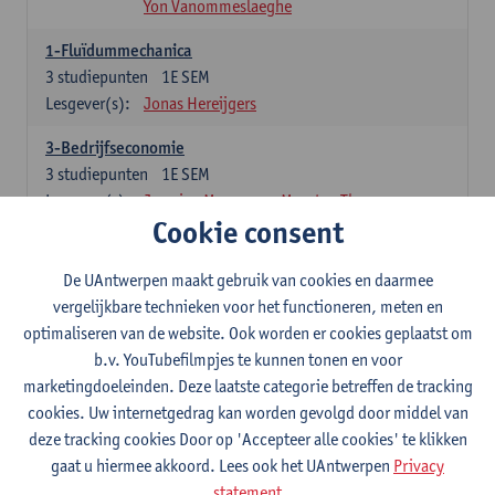
Yon Vanommeslaeghe
1-Fluïdummechanica
3
studiepunten
1E SEM
Lesgever(s):
Jonas Hereijgers
3-Bedrijfseconomie
3
studiepunten
1E SEM
Lesgever(s):
Jasmine Meysman
Maarten Thys
Cookie consent
3-Massa- en energiebalansen
6
studiepunten
1E SEM
De UAntwerpen maakt gebruik van cookies en daarmee
Lesgever(s):
Kevin Van Daele
vergelijkbare technieken voor het functioneren, meten en
optimaliseren van de website. Ook worden er cookies geplaatst om
3-Thermodynamica
b.v. YouTubefilmpjes te kunnen tonen en voor
3
studiepunten
1E SEM
marketingdoeleinden. Deze laatste categorie betreffen de tracking
Lesgever(s):
Ivan Verhaert
Stef Jacobs
cookies. Uw internetgedrag kan worden gevolgd door middel van
Houssam Matbouli
Willem Vandenhove
deze tracking cookies Door op 'Accepteer alle cookies' te klikken
Jitse Van Thillo
gaat u hiermee akkoord. Lees ook het UAntwerpen
Privacy
statement
4-Numerieke Modellering en Simulaties