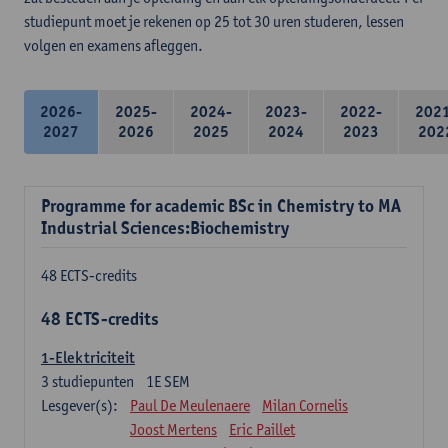
studiepunt moet je rekenen op 25 tot 30 uren studeren, lessen
volgen en examens afleggen.
2026-
2025-
2024-
2023-
2022-
202
2027
2026
2025
2024
2023
202
Programme for academic BSc in Chemistry to MA
Industrial Sciences:Biochemistry
48 ECTS-credits
48 ECTS-credits
1-Elektriciteit
3
studiepunten
1E SEM
Lesgever(s):
Paul De Meulenaere
Milan Cornelis
Joost Mertens
Eric Paillet