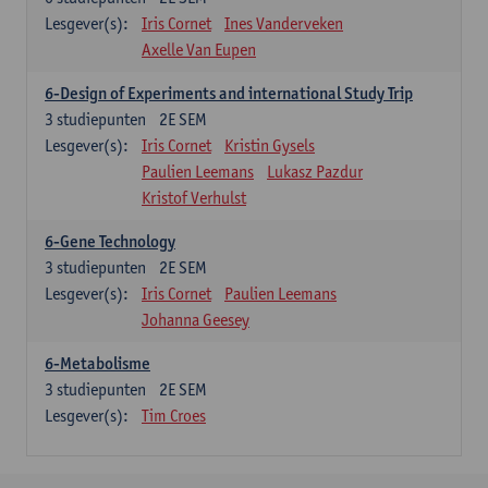
Lesgever(s):
Iris Cornet
Ines Vanderveken
Axelle Van Eupen
6-Design of Experiments and international Study Trip
3
studiepunten
2E SEM
Lesgever(s):
Iris Cornet
Kristin Gysels
Paulien Leemans
Lukasz Pazdur
Kristof Verhulst
6-Gene Technology
3
studiepunten
2E SEM
Lesgever(s):
Iris Cornet
Paulien Leemans
Johanna Geesey
6-Metabolisme
3
studiepunten
2E SEM
Lesgever(s):
Tim Croes