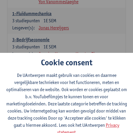
Yon Vanommeslaeghe
1-Fluïdummechanica
3
studiepunten
1E SEM
Lesgever(s):
Jonas Hereijgers
3-Bedrijfseconomie
3
studiepunten
1E SEM
Lesgever(s):
Jasmine Meysman
Maarten Thys
Cookie consent
3-Massa- en energiebalansen
6
studiepunten
1E SEM
De UAntwerpen maakt gebruik van cookies en daarmee
Lesgever(s):
Kevin Van Daele
vergelijkbare technieken voor het functioneren, meten en
optimaliseren van de website. Ook worden er cookies geplaatst om
3-Thermodynamica
b.v. YouTubefilmpjes te kunnen tonen en voor
3
studiepunten
1E SEM
marketingdoeleinden. Deze laatste categorie betreffen de tracking
Lesgever(s):
Ivan Verhaert
Stef Jacobs
cookies. Uw internetgedrag kan worden gevolgd door middel van
Houssam Matbouli
Willem Vandenhove
deze tracking cookies Door op 'Accepteer alle cookies' te klikken
Jitse Van Thillo
gaat u hiermee akkoord. Lees ook het UAntwerpen
Privacy
statement
4-Numerieke Modellering en Simulaties