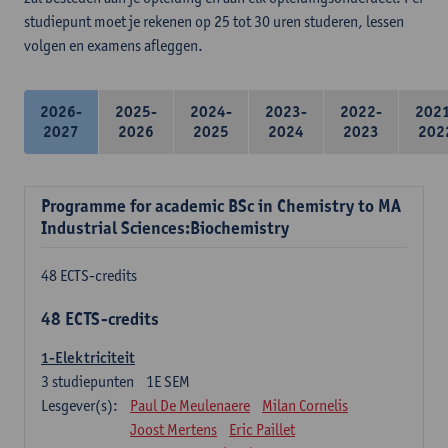
studiepunt moet je rekenen op 25 tot 30 uren studeren, lessen
volgen en examens afleggen.
2026-
2025-
2024-
2023-
2022-
202
2027
2026
2025
2024
2023
202
Programme for academic BSc in Chemistry to MA
Industrial Sciences:Biochemistry
48 ECTS-credits
48 ECTS-credits
1-Elektriciteit
3
studiepunten
1E SEM
Lesgever(s):
Paul De Meulenaere
Milan Cornelis
Joost Mertens
Eric Paillet