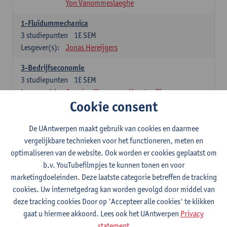
Yon Vanommeslaeghe
1-Fluïdummechanica
3
studiepunten
1E SEM
Lesgever(s):
Jonas Hereijgers
3-Bedrijfseconomie
3
studiepunten
1E SEM
Lesgever(s):
Jasmine Meysman
Maarten Thys
Cookie consent
3-Massa- en energiebalansen
6
studiepunten
1E SEM
De UAntwerpen maakt gebruik van cookies en daarmee
Lesgever(s):
Kevin Van Daele
vergelijkbare technieken voor het functioneren, meten en
optimaliseren van de website. Ook worden er cookies geplaatst om
3-Thermodynamica
b.v. YouTubefilmpjes te kunnen tonen en voor
3
studiepunten
1E SEM
marketingdoeleinden. Deze laatste categorie betreffen de tracking
Lesgever(s):
Ivan Verhaert
Stef Jacobs
cookies. Uw internetgedrag kan worden gevolgd door middel van
Houssam Matbouli
Willem Vandenhove
deze tracking cookies Door op 'Accepteer alle cookies' te klikken
Jitse Van Thillo
gaat u hiermee akkoord. Lees ook het UAntwerpen
Privacy
statement
4-Numerieke Modellering en Simulaties