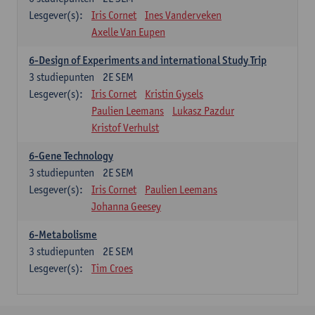
Lesgever(s):
Iris Cornet
Ines Vanderveken
Axelle Van Eupen
6-Design of Experiments and international Study Trip
3
studiepunten
2E SEM
Lesgever(s):
Iris Cornet
Kristin Gysels
Paulien Leemans
Lukasz Pazdur
Kristof Verhulst
6-Gene Technology
3
studiepunten
2E SEM
Lesgever(s):
Iris Cornet
Paulien Leemans
Johanna Geesey
6-Metabolisme
3
studiepunten
2E SEM
Lesgever(s):
Tim Croes