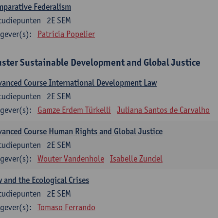
mparative Federalism
tudiepunten
2E SEM
gever(s):
Patricia Popelier
uster Sustainable Development and Global Justice
anced Course International Development Law
tudiepunten
2E SEM
gever(s):
Gamze Erdem Türkelli
Juliana Santos de Carvalho
anced Course Human Rights and Global Justice
tudiepunten
2E SEM
gever(s):
Wouter Vandenhole
Isabelle Zundel
 and the Ecological Crises
tudiepunten
2E SEM
gever(s):
Tomaso Ferrando