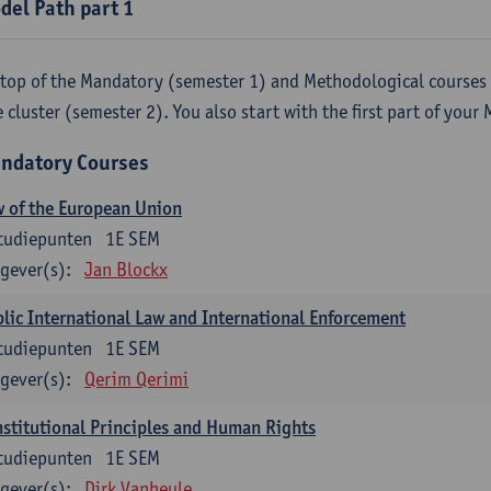
del Path part 1
top of the Mandatory (semester 1) and Methodological courses
 cluster (semester 2). You also start with the first part of your 
ndatory Courses
 of the European Union
tudiepunten
1E SEM
gever(s):
Jan Blockx
lic International Law and International Enforcement
tudiepunten
1E SEM
gever(s):
Qerim Qerimi
stitutional Principles and Human Rights
tudiepunten
1E SEM
gever(s):
Dirk Vanheule