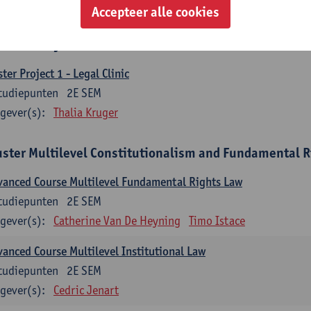
gever(s):
Thalia Kruger
Feyisayo Lari-Williams
Accepteer alle cookies
ster's Project I
ter Project 1 - Legal Clinic
tudiepunten
2E SEM
gever(s):
Thalia Kruger
uster Multilevel Constitutionalism and Fundamental R
anced Course Multilevel Fundamental Rights Law
tudiepunten
2E SEM
gever(s):
Catherine Van De Heyning
Timo Istace
anced Course Multilevel Institutional Law
tudiepunten
2E SEM
gever(s):
Cedric Jenart