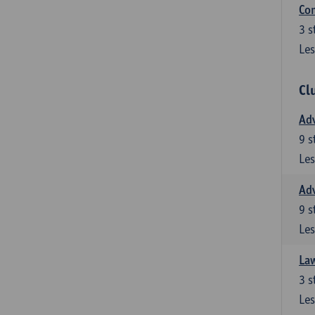
Co
3
s
Les
Cl
Adv
9
s
Les
Adv
9
s
Les
Law
3
s
Les