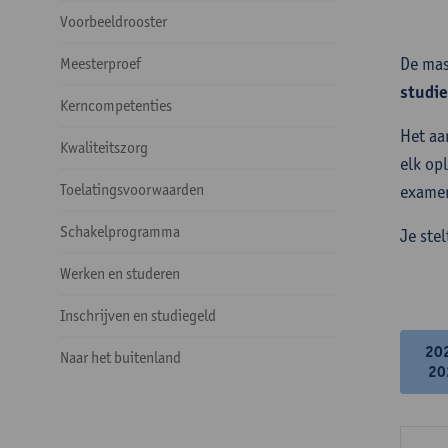
Voorbeeldrooster
De mas
Meesterproef
studi
Kerncompetenties
Het aa
Kwaliteitszorg
elk op
Toelatingsvoorwaarden
examen
Schakelprogramma
Je ste
Werken en studeren
Inschrijven en studiegeld
20
Naar het buitenland
20