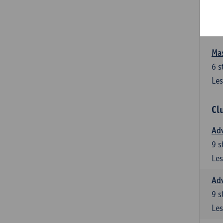
Les
Ma
Mas
6
s
Les
Cl
Adv
9
s
Les
Adv
9
s
Les