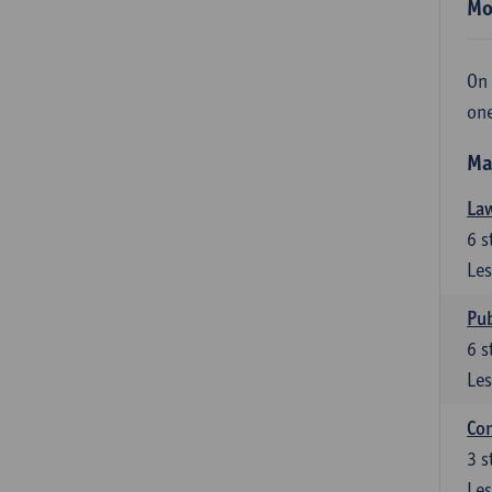
Mo
On 
one
Ma
Law
6
s
Les
Pub
6
s
Les
Con
3
s
Les