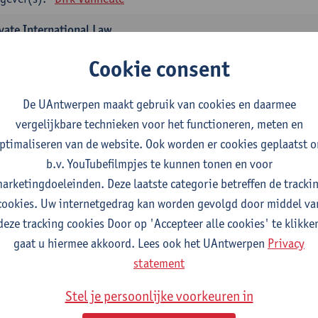
vate International Law
tudiepunten
1E SEM
Cookie consent
gever(s):
Marta Pertegas
De UAntwerpen maakt gebruik van cookies en daarmee
thodological Courses
vergelijkbare technieken voor het functioneren, meten en
demic Writing and Oral Communication Skills
ptimaliseren van de website. Ook worden er cookies geplaatst 
tudiepunten
1E/2E SEM
b.v. YouTubefilmpjes te kunnen tonen en voor
gever(s):
Anne Van de Vijver
Courtney Marsh-Rosseel
arketingdoeleinden. Deze laatste categorie betreffen de tracki
cookies. Uw internetgedrag kan worden gevolgd door middel va
search Methodologies
deze tracking cookies Door op 'Accepteer alle cookies' te klikke
tudiepunten
1E/2E SEM
gaat u hiermee akkoord. Lees ook het UAntwerpen
Privacy
gever(s):
Anne Van de Vijver
Sarah Katz-Lavigne
Shiri Roelo
statement
bal Legal Systems
Stel je persoonlijke voorkeuren in
tudiepunten
1E SEM