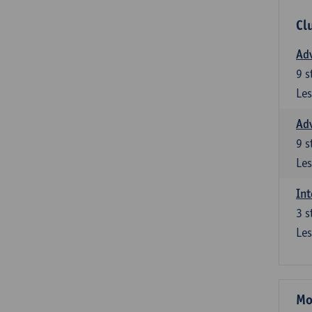
Cl
Adv
9
s
Les
Adv
9
s
Les
Int
3
s
Les
Mo