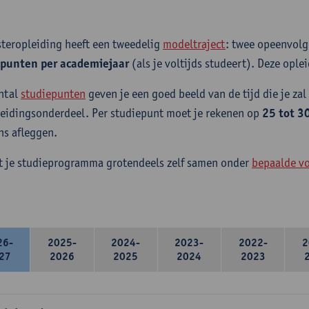
teropleiding heeft een tweedelig
modeltraject
: twee opeenvol
epunten per academiejaar
(als je voltijds studeert). Deze oplei
ntal
studiepunten
geven je een goed beeld van de tijd die je zal
leidingsonderdeel. Per studiepunt moet je rekenen op
25 tot 3
s afleggen.
lt je studieprogramma grotendeels zelf samen onder
bepaalde v
26-
2025-
2024-
2023-
2022-
2
27
2026
2025
2024
2023