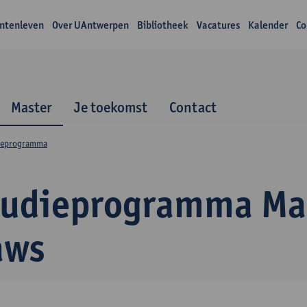
ntenleven
Over UAntwerpen
Bibliotheek
Vacatures
Kalender
Co
Master
Je toekomst
Contact
ieprogramma
tudieprogramma Mas
aws