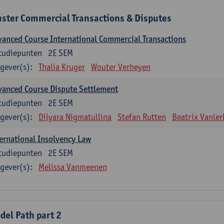
uster Commercial Transactions & Disputes
anced Course International Commercial Transactions
tudiepunten
2E SEM
gever(s):
Thalia Kruger
Wouter Verheyen
anced Course Dispute Settlement
tudiepunten
2E SEM
gever(s):
Dilyara Nigmatullina
Stefan Rutten
Beatrix Vanle
ernational Insolvency Law
tudiepunten
2E SEM
gever(s):
Melissa Vanmeenen
del Path part 2