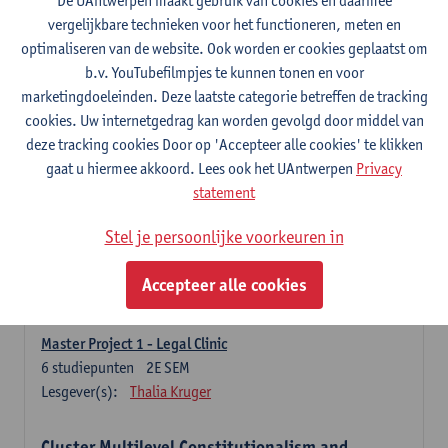
De UAntwerpen maakt gebruik van cookies en daarmee
6
studiepunten
1E/2E SEM
vergelijkbare technieken voor het functioneren, meten en
Lesgever(s):
Anne Van de Vijver
optimaliseren van de website. Ook worden er cookies geplaatst om
Courtney Marsh-Rosseel
b.v. YouTubefilmpjes te kunnen tonen en voor
Research Methodologies
marketingdoeleinden. Deze laatste categorie betreffen de tracking
6
studiepunten
1E/2E SEM
cookies. Uw internetgedrag kan worden gevolgd door middel van
Lesgever(s):
Anne Van de Vijver
Sarah Katz-Lavigne
deze tracking cookies Door op 'Accepteer alle cookies' te klikken
Shiri Roelofs
gaat u hiermee akkoord. Lees ook het UAntwerpen
Privacy
statement
Global Legal Systems
3
studiepunten
1E SEM
Stel je persoonlijke voorkeuren in
Lesgever(s):
Thalia Kruger
Feyisayo Lari-Williams
Accepteer alle cookies
Master's Project I
Master Project 1 - Legal Clinic
6
studiepunten
2E SEM
Lesgever(s):
Thalia Kruger
Cluster Multilevel Constitutionalism and