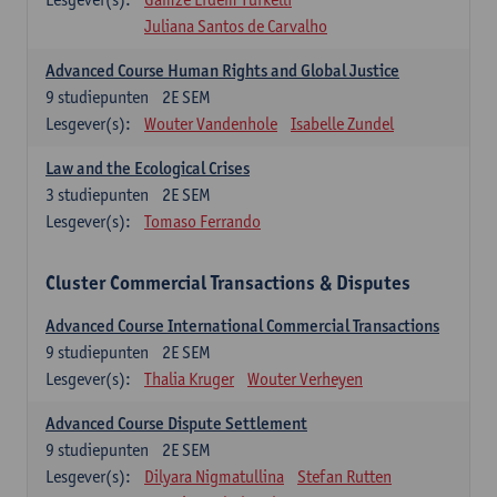
Juliana Santos de Carvalho
Advanced Course Human Rights and Global Justice
9
studiepunten
2E SEM
Lesgever(s):
Wouter Vandenhole
Isabelle Zundel
Law and the Ecological Crises
3
studiepunten
2E SEM
Lesgever(s):
Tomaso Ferrando
Cluster Commercial Transactions & Disputes
Advanced Course International Commercial Transactions
9
studiepunten
2E SEM
Lesgever(s):
Thalia Kruger
Wouter Verheyen
Advanced Course Dispute Settlement
9
studiepunten
2E SEM
Lesgever(s):
Dilyara Nigmatullina
Stefan Rutten