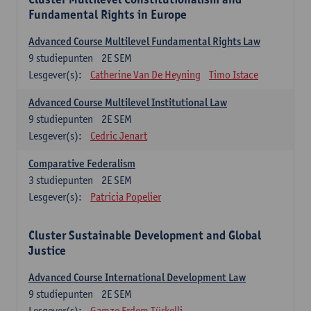
Fundamental Rights in Europe
Advanced Course Multilevel Fundamental Rights Law
9
studiepunten
2E SEM
Lesgever(s):
Catherine Van De Heyning
Timo Istace
Advanced Course Multilevel Institutional Law
9
studiepunten
2E SEM
Lesgever(s):
Cedric Jenart
Comparative Federalism
3
studiepunten
2E SEM
Lesgever(s):
Patricia Popelier
Cluster Sustainable Development and Global
Justice
Advanced Course International Development Law
9
studiepunten
2E SEM
Lesgever(s):
Gamze Erdem Türkelli