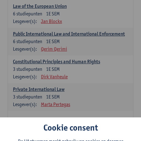
Law of the European Union
6
studiepunten
1E SEM
Lesgever(s):
Jan Blockx
Public International Law and International Enforcement
6
studiepunten
1E SEM
Lesgever(s):
Qerim Qerimi
Constitutional Principles and Human Rights
3
studiepunten
1E SEM
Lesgever(s):
Dirk Vanheule
Private International Law
3
studiepunten
1E SEM
Lesgever(s):
Marta Pertegas
Methodological Courses
Cookie consent
Academic Writing and Oral Communication Skills