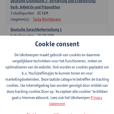
Deutsche Grammatik 2, Vertiefung und Erweiterung:
Verb, Adjektiv und Präposition
3
studiepunten
2E SEM
Lesgever(s):
Tanja Mortelmans
Deutsche Sprachbeherrschung 1
6
studiepunten
1E/2E SEM
Lesgever(s):
Tanja Mortelmans
Alex Haider
Cookie consent
Kommunikation und Gesellschaft im deutschsprachigen
De UAntwerpen maakt gebruik van cookies en daarmee
Raum
vergelijkbare technieken voor het functioneren, meten en
6
studiepunten
1E/2E SEM
optimaliseren van de website. Ook worden er cookies geplaatst om
Lesgever(s):
Carola Strobl
Alex Haider
b.v. YouTubefilmpjes te kunnen tonen en voor
marketingdoeleinden. Deze laatste categorie betreffen de tracking
Engels: verplichte opleidingsonderdelen
cookies. Uw internetgedrag kan worden gevolgd door middel van
deze tracking cookies Door op 'Accepteer alle cookies' te klikken
Advanced English Grammar for English Language
gaat u hiermee akkoord. Lees ook het UAntwerpen
Privacy
Professionals
statement
6
studiepunten
1E/2E SEM
Lesgever(s):
Jim Ureel