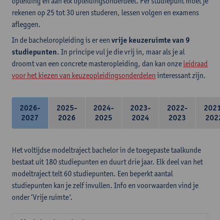
opleiding en aan elk opleidingsonderdeel. Per studiepunt moet je
rekenen op 25 tot 30 uren studeren, lessen volgen en examens
afleggen.
In de bacheloropleiding is er een
vrije keuzeruimte van 9
studiepunten
. In principe vul je die vrij in, maar als je al
droomt van een concrete masteropleiding, dan kan onze
leidraad
voor het kiezen van keuzeopleidingsonderdelen
interessant zijn.
2026-
2025-
2024-
2023-
2022-
202
2027
2026
2025
2024
2023
202
Het voltijdse modeltraject bachelor in de toegepaste taalkunde
bestaat uit 180 studiepunten en duurt drie jaar. Elk deel van het
modeltraject telt 60 studiepunten. Een beperkt aantal
studiepunten kan je zelf invullen. Info en voorwaarden vind je
onder ‘Vrije ruimte’.