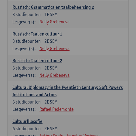
Russisch: Grammatica en taalbeheersing 2
3
studiepunten
1E SEM
Lesgever(s):
Nelly Grebeneva
Russisch: Taal en cultuur 1
3
studiepunten
2E SEM
Lesgever(s):
Nelly Grebeneva
Russisch: Taal en cultuur 2
3
studiepunten
2E SEM
Lesgever(s):
Nelly Grebeneva
Cultural Diplomacy in the Twentieth Century: Soft Power's
Institutions and Actors
3
studiepunten
2E SEM
Lesgever(s):
Rafael Pedemonte
Cultuurfilosofie
6
studiepunten
2E SEM
Lesgever(s):
Arthur Cools
Annelies Verbeeck