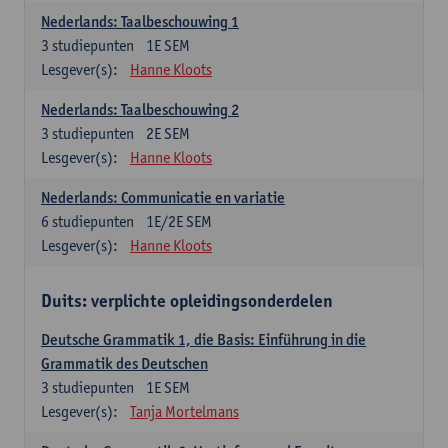
Nederlands: Taalbeschouwing 1
3
studiepunten
1E SEM
Lesgever(s):
Hanne Kloots
Nederlands: Taalbeschouwing 2
3
studiepunten
2E SEM
Lesgever(s):
Hanne Kloots
Nederlands: Communicatie en variatie
6
studiepunten
1E/2E SEM
Lesgever(s):
Hanne Kloots
Duits: verplichte opleidingsonderdelen
Deutsche Grammatik 1, die Basis: Einführung in die
Grammatik des Deutschen
3
studiepunten
1E SEM
Lesgever(s):
Tanja Mortelmans