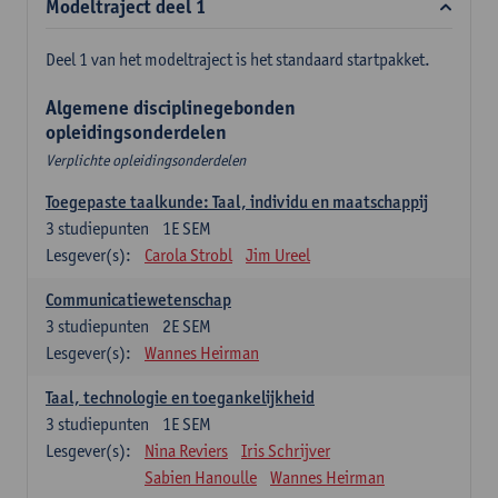
Modeltraject deel 1
Deel 1 van het modeltraject is het standaard startpakket.
Algemene disciplinegebonden
opleidingsonderdelen
Verplichte opleidingsonderdelen
Toegepaste taalkunde: Taal, individu en maatschappij
3
studiepunten
1E SEM
Lesgever(s):
Carola Strobl
Jim Ureel
Communicatiewetenschap
3
studiepunten
2E SEM
Lesgever(s):
Wannes Heirman
Taal, technologie en toegankelijkheid
3
studiepunten
1E SEM
Lesgever(s):
Nina Reviers
Iris Schrijver
Sabien Hanoulle
Wannes Heirman