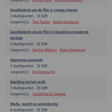
Geschiedenis van de film 1: vroege cinema
3
studiepunten
1E SEM
Lesgever(s):
Tom Paulus
Ruben Demasure
Geschiedenis van de film 2: klassieke en moderne
periode
6
studiepunten
2E SEM
Lesgever(s):
Gertjan Willems
Ruben Demasure
Algemene economie
3
studiepunten
1E SEM
Lesgever(s):
Eve Vanhaecht
Inleiding tot het recht
3
studiepunten
2E SEM
Lesgever(s):
Josephine De Jaegere
Media, macht en samenleving
6
studiepunten
2E SEM