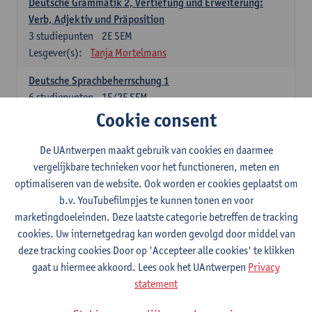
Deutsche Grammatik 2, Vertiefung und Erweiterung:
Verb, Adjektiv und Präposition
3
studiepunten
2E SEM
Lesgever(s):
Tanja Mortelmans
Deutsche Sprachbeherrschung 1
6
studiepunten
1E/2E SEM
Lesgever(s):
Tanja Mortelmans
Alex Haider
Cookie consent
Kommunikation und Gesellschaft im deutschsprachigen
De UAntwerpen maakt gebruik van cookies en daarmee
Raum
vergelijkbare technieken voor het functioneren, meten en
6
studiepunten
1E/2E SEM
optimaliseren van de website. Ook worden er cookies geplaatst om
Lesgever(s):
Carola Strobl
Alex Haider
b.v. YouTubefilmpjes te kunnen tonen en voor
marketingdoeleinden. Deze laatste categorie betreffen de tracking
Engels: verplichte opleidingsonderdelen
cookies. Uw internetgedrag kan worden gevolgd door middel van
deze tracking cookies Door op 'Accepteer alle cookies' te klikken
Advanced English Grammar for English Language
gaat u hiermee akkoord. Lees ook het UAntwerpen
Privacy
Professionals
statement
6
studiepunten
1E/2E SEM
Lesgever(s):
Jim Ureel