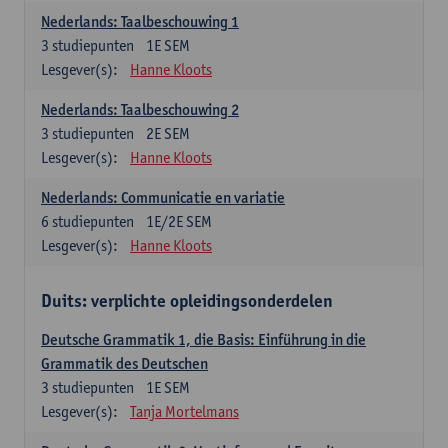
Nederlands: Taalbeschouwing 1
3
studiepunten
1E SEM
Lesgever(s):
Hanne Kloots
Nederlands: Taalbeschouwing 2
3
studiepunten
2E SEM
Lesgever(s):
Hanne Kloots
Nederlands: Communicatie en variatie
6
studiepunten
1E/2E SEM
Lesgever(s):
Hanne Kloots
Duits: verplichte opleidingsonderdelen
Deutsche Grammatik 1, die Basis: Einführung in die
Grammatik des Deutschen
3
studiepunten
1E SEM
Lesgever(s):
Tanja Mortelmans