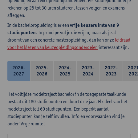
opleiding en aan elk opleidingsonderdeel. Per studiepunt moet je
rekenen op 25 tot 30 uren studeren, lessen volgen en examens
afleggen.
In de bacheloropleiding is er een
vrije keuzeruimte van 9
studiepunten
. In principe vul je die vrij in, maar als je al
droomt van een concrete masteropleiding, dan kan onze
leidraad
voor het kiezen van keuzeopleidingsonderdelen
interessant zijn.
2026-
2025-
2024-
2023-
2022-
202
2027
2026
2025
2024
2023
202
Het voltijdse modeltraject bachelor in de toegepaste taalkunde
bestaat uit 180 studiepunten en duurt drie jaar. Elk deel van het
modeltraject telt 60 studiepunten. Een beperkt aantal
studiepunten kan je zelf invullen. Info en voorwaarden vind je
onder ‘Vrije ruimte’.