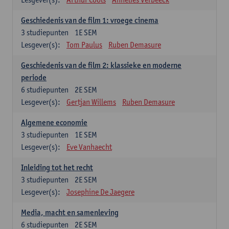
Geschiedenis van de film 1: vroege cinema
3
studiepunten
1E SEM
Lesgever(s):
Tom Paulus
Ruben Demasure
Geschiedenis van de film 2: klassieke en moderne
periode
6
studiepunten
2E SEM
Lesgever(s):
Gertjan Willems
Ruben Demasure
Algemene economie
3
studiepunten
1E SEM
Lesgever(s):
Eve Vanhaecht
Inleiding tot het recht
3
studiepunten
2E SEM
Lesgever(s):
Josephine De Jaegere
Media, macht en samenleving
6
studiepunten
2E SEM