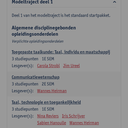
Modeltraject deel 1
Deel 1 van het modeltraject is het standaard startpakket.
Algemene disciplinegebonden
opleidingsonderdelen
Verplichte opleidingsonderdelen
Toegepaste taalkunde: Taal, individu en maatschappij
3
studiepunten
1E SEM
Lesgever(s):
Carola Strobl
Jim Ureel
Communicatiewetenschap
3
studiepunten
2E SEM
Lesgever(s):
Wannes Heirman
Taal, technologie en toegankelijkheid
3
studiepunten
1E SEM
Lesgever(s):
Nina Reviers
Iris Schrijver
Sabien Hanoulle
Wannes Heirman