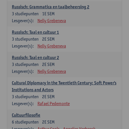
Russisch: Grammatica en taalbeheersing 2
3
studiepunten
1E SEM
Lesgever(s):
Nelly Grebeneva
Russisch: Taal en cultuur 1
3
studiepunten
2E SEM
Lesgever(s):
Nelly Grebeneva
Russisch: Taal en cultuur 2
3
studiepunten
2E SEM
Lesgever(s):
Nelly Grebeneva
Cultural Diplomacy in the Twentieth Century: Soft Power's
Institutions and Actors
3
studiepunten
2E SEM
Lesgever(s):
Rafael Pedemonte
Cultuurfilosofie
6
studiepunten
2E SEM
Lesgever(s):
Arthur Cools
Annelies Verbeeck