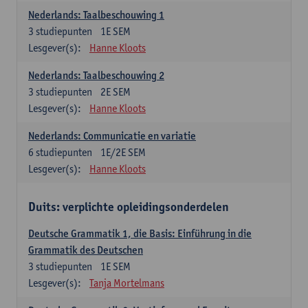
Nederlands: Taalbeschouwing 1
3
studiepunten
1E SEM
Lesgever(s):
Hanne Kloots
Nederlands: Taalbeschouwing 2
3
studiepunten
2E SEM
Lesgever(s):
Hanne Kloots
Nederlands: Communicatie en variatie
6
studiepunten
1E/2E SEM
Lesgever(s):
Hanne Kloots
Duits: verplichte opleidingsonderdelen
Deutsche Grammatik 1, die Basis: Einführung in die
Grammatik des Deutschen
3
studiepunten
1E SEM
Lesgever(s):
Tanja Mortelmans