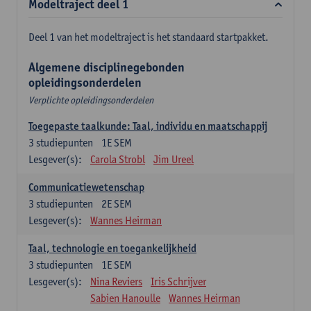
Modeltraject deel 1
Deel 1 van het modeltraject is het standaard startpakket.
Algemene disciplinegebonden
opleidingsonderdelen
Verplichte opleidingsonderdelen
Toegepaste taalkunde: Taal, individu en maatschappij
3
studiepunten
1E SEM
Lesgever(s):
Carola Strobl
Jim Ureel
Communicatiewetenschap
3
studiepunten
2E SEM
Lesgever(s):
Wannes Heirman
Taal, technologie en toegankelijkheid
3
studiepunten
1E SEM
Lesgever(s):
Nina Reviers
Iris Schrijver
Sabien Hanoulle
Wannes Heirman