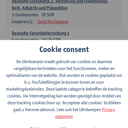
Deutsche Grammatik 2, Vertiefung und Erweiterung:
Verb, Adjektiv und Präposition
3
studiepunten
2E SEM
Lesgever(s):
Tanja Mortelmans
Deutsche Sprachbeherrschung 1
6
studiepunten
1E/2E SEM
Lesgever(s):
Tanja Mortelmans
Alex Haider
Cookie consent
Kommunikation und Gesellschaft im deutschsprachigen
De UAntwerpen maakt gebruik van cookies en daarmee
Raum
vergelijkbare technieken voor het functioneren, meten en
6
studiepunten
1E/2E SEM
optimaliseren van de website. Ook worden er cookies geplaatst om
Lesgever(s):
Carola Strobl
Alex Haider
b.v. YouTubefilmpjes te kunnen tonen en voor
marketingdoeleinden. Deze laatste categorie betreffen de tracking
Engels: verplichte opleidingsonderdelen
cookies. Uw internetgedrag kan worden gevolgd door middel van
deze tracking cookies Door op 'Accepteer alle cookies' te klikken
Advanced English Grammar for English Language
gaat u hiermee akkoord. Lees ook het UAntwerpen
Privacy
Professionals
statement
6
studiepunten
1E/2E SEM
Lesgever(s):
Jim Ureel