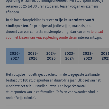
opleiding en aan elk opleidingsonderdeel. Per studiepunt moet je
rekenen op 25 tot 30 uren studeren, lessen volgen en examens
afleggen.
In de bacheloropleiding is er een
vrije keuzeruimte van 9
studiepunten
. In principe vul je die vrij in, maar als je al
droomt van een concrete masteropleiding, dan kan onze
leidraad
voor het kiezen van keuzeopleidingsonderdelen
interessant zijn.
2026-
2025-
2024-
2023-
2022-
202
2027
2026
2025
2024
2023
202
Het voltijdse modeltraject bachelor in de toegepaste taalkunde
bestaat uit 180 studiepunten en duurt drie jaar. Elk deel van het
modeltraject telt 60 studiepunten. Een beperkt aantal
studiepunten kan je zelf invullen. Info en voorwaarden vind je
onder ‘Vrije ruimte’.