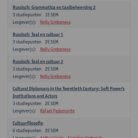
Russisch: Grammatica en taalbeheersing 2
3
studiepunten
1E SEM
Lesgever(s):
Nelly Grebeneva
Russisch: Taal en cultuur 1
3
studiepunten
2E SEM
Lesgever(s):
Nelly Grebeneva
Russisch: Taal en cultuur 2
3
studiepunten
2E SEM
Lesgever(s):
Nelly Grebeneva
Cultural Diplomacy in the Twentieth Century: Soft Power's
Institutions and Actors
3
studiepunten
2E SEM
Lesgever(s):
Rafael Pedemonte
Cultuurfilosofie
6
studiepunten
2E SEM
Lesgever(s):
Arthur Cools
Annelies Verbeeck