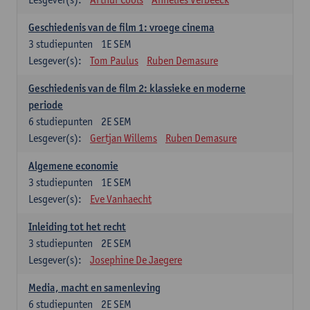
Geschiedenis van de film 1: vroege cinema
3
studiepunten
1E SEM
Lesgever(s):
Tom Paulus
Ruben Demasure
Geschiedenis van de film 2: klassieke en moderne
periode
6
studiepunten
2E SEM
Lesgever(s):
Gertjan Willems
Ruben Demasure
Algemene economie
3
studiepunten
1E SEM
Lesgever(s):
Eve Vanhaecht
Inleiding tot het recht
3
studiepunten
2E SEM
Lesgever(s):
Josephine De Jaegere
Media, macht en samenleving
6
studiepunten
2E SEM