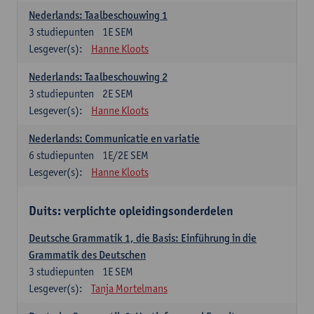
Nederlands: Taalbeschouwing 1
3
studiepunten
1E SEM
Lesgever(s):
Hanne Kloots
Nederlands: Taalbeschouwing 2
3
studiepunten
2E SEM
Lesgever(s):
Hanne Kloots
Nederlands: Communicatie en variatie
6
studiepunten
1E/2E SEM
Lesgever(s):
Hanne Kloots
Duits: verplichte opleidingsonderdelen
Deutsche Grammatik 1, die Basis: Einführung in die
Grammatik des Deutschen
3
studiepunten
1E SEM
Lesgever(s):
Tanja Mortelmans