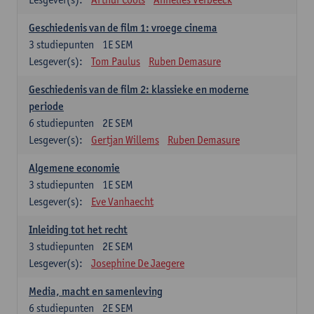
Geschiedenis van de film 1: vroege cinema
3
studiepunten
1E SEM
Lesgever(s):
Tom Paulus
Ruben Demasure
Geschiedenis van de film 2: klassieke en moderne
periode
6
studiepunten
2E SEM
Lesgever(s):
Gertjan Willems
Ruben Demasure
Algemene economie
3
studiepunten
1E SEM
Lesgever(s):
Eve Vanhaecht
Inleiding tot het recht
3
studiepunten
2E SEM
Lesgever(s):
Josephine De Jaegere
Media, macht en samenleving
6
studiepunten
2E SEM