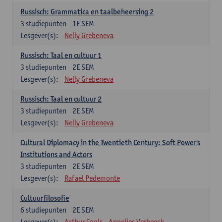
Russisch: Grammatica en taalbeheersing 2
3
studiepunten
1E SEM
Lesgever(s):
Nelly Grebeneva
Russisch: Taal en cultuur 1
3
studiepunten
2E SEM
Lesgever(s):
Nelly Grebeneva
Russisch: Taal en cultuur 2
3
studiepunten
2E SEM
Lesgever(s):
Nelly Grebeneva
Cultural Diplomacy in the Twentieth Century: Soft Power's
Institutions and Actors
3
studiepunten
2E SEM
Lesgever(s):
Rafael Pedemonte
Cultuurfilosofie
6
studiepunten
2E SEM
Lesgever(s):
Arthur Cools
Annelies Verbeeck