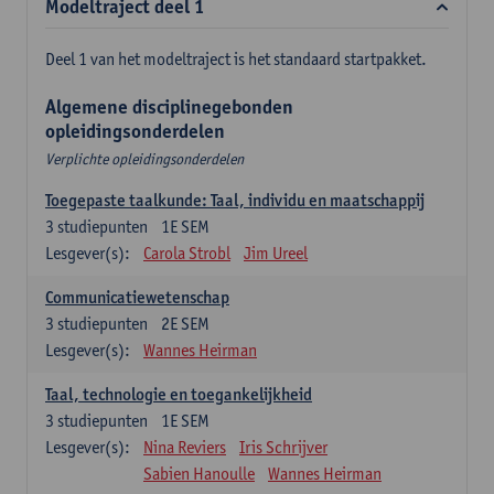
Modeltraject deel 1
Deel 1 van het modeltraject is het standaard startpakket.
Algemene disciplinegebonden
opleidingsonderdelen
Verplichte opleidingsonderdelen
Toegepaste taalkunde: Taal, individu en maatschappij
3
studiepunten
1E SEM
Lesgever(s):
Carola Strobl
Jim Ureel
Communicatiewetenschap
3
studiepunten
2E SEM
Lesgever(s):
Wannes Heirman
Taal, technologie en toegankelijkheid
3
studiepunten
1E SEM
Lesgever(s):
Nina Reviers
Iris Schrijver
Sabien Hanoulle
Wannes Heirman