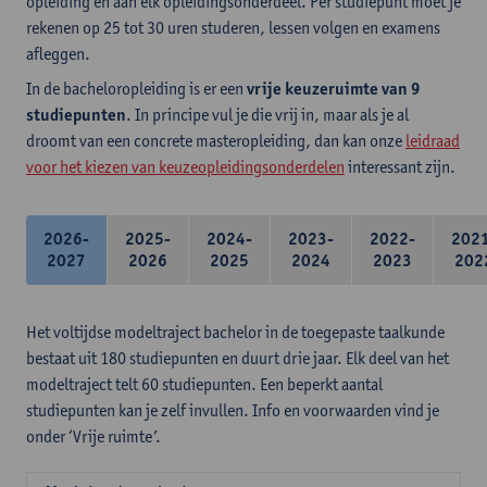
opleiding en aan elk opleidingsonderdeel. Per studiepunt moet je
rekenen op 25 tot 30 uren studeren, lessen volgen en examens
afleggen.
In de bacheloropleiding is er een
vrije keuzeruimte van 9
studiepunten
. In principe vul je die vrij in, maar als je al
droomt van een concrete masteropleiding, dan kan onze
leidraad
voor het kiezen van keuzeopleidingsonderdelen
interessant zijn.
2026-
2025-
2024-
2023-
2022-
202
2027
2026
2025
2024
2023
202
Het voltijdse modeltraject bachelor in de toegepaste taalkunde
bestaat uit 180 studiepunten en duurt drie jaar. Elk deel van het
modeltraject telt 60 studiepunten. Een beperkt aantal
studiepunten kan je zelf invullen. Info en voorwaarden vind je
onder ‘Vrije ruimte’.