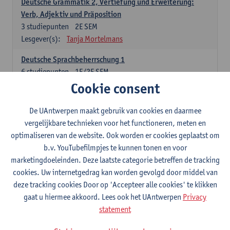
Deutsche Grammatik 2, Vertiefung und Erweiterung:
Verb, Adjektiv und Präposition
3
studiepunten
2E SEM
Lesgever(s):
Tanja Mortelmans
Deutsche Sprachbeherrschung 1
6
studiepunten
1E/2E SEM
Lesgever(s):
Tanja Mortelmans
Alex Haider
Cookie consent
Kommunikation und Gesellschaft im deutschsprachigen
De UAntwerpen maakt gebruik van cookies en daarmee
Raum
vergelijkbare technieken voor het functioneren, meten en
6
studiepunten
1E/2E SEM
optimaliseren van de website. Ook worden er cookies geplaatst om
Lesgever(s):
Carola Strobl
Alex Haider
b.v. YouTubefilmpjes te kunnen tonen en voor
marketingdoeleinden. Deze laatste categorie betreffen de tracking
Engels: verplichte opleidingsonderdelen
cookies. Uw internetgedrag kan worden gevolgd door middel van
deze tracking cookies Door op 'Accepteer alle cookies' te klikken
Advanced English Grammar for English Language
gaat u hiermee akkoord. Lees ook het UAntwerpen
Privacy
Professionals
statement
6
studiepunten
1E/2E SEM
Lesgever(s):
Jim Ureel