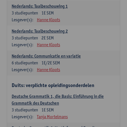
Nederlands: Taalbeschouwing 1
3
studiepunten
1E SEM
Lesgever(s):
Hanne Kloots
Nederlands: Taalbeschouwing 2
3
studiepunten
2E SEM
Lesgever(s):
Hanne Kloots
Nederlands: Communicatie en variatie
6
studiepunten
1E/2E SEM
Lesgever(s):
Hanne Kloots
Duits: verplichte opleidingsonderdelen
Deutsche Grammatik 1, die Basis: Einführung in die
Grammatik des Deutschen
3
studiepunten
1E SEM
Lesgever(s):
Tanja Mortelmans