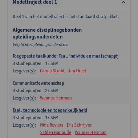
Modeltraject deel 1
Deel 1 van het modeltraject is het standaard startpakket.
Algemene disciplinegebonden
opleidingsonderdelen
Verplichte opleidingsonderdelen
Toegepaste taalkunde: Taal, individu en maatschappij
3
studiepunten
1E SEM
Lesgever(s):
Carola Strobl
Jim Ureel
Communicatiewetenschap
3
studiepunten
2E SEM
Lesgever(s):
Wannes Heirman
Taal, technologie en toegankelijkheid
3
studiepunten
1E SEM
Lesgever(s):
Nina Reviers
Iris Schrijver
Sabien Hanoulle
Wannes Heirman