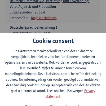
Deutsche Grammatik 2, Vertiefung und Erweiterung:
Verb, Adjektiv und Präposition
3
studiepunten
2E SEM
Lesgever(s):
Tanja Mortelmans
Deutsche Sprachbeherrschung 1
6
studiepunten
1E/2E SEM
Lesgever(s):
Tanja Mortelmans
Alex Haider
Cookie consent
Kommunikation und Gesellschaft im deutschsprachigen
De UAntwerpen maakt gebruik van cookies en daarmee
Raum
vergelijkbare technieken voor het functioneren, meten en
6
studiepunten
1E/2E SEM
optimaliseren van de website. Ook worden er cookies geplaatst om
Lesgever(s):
Carola Strobl
Alex Haider
b.v. YouTubefilmpjes te kunnen tonen en voor
marketingdoeleinden. Deze laatste categorie betreffen de tracking
Engels: verplichte opleidingsonderdelen
cookies. Uw internetgedrag kan worden gevolgd door middel van
deze tracking cookies Door op 'Accepteer alle cookies' te klikken
Advanced English Grammar for English Language
gaat u hiermee akkoord. Lees ook het UAntwerpen
Privacy
Professionals
statement
6
studiepunten
1E/2E SEM
Lesgever(s):
Jim Ureel