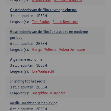
Geschiedenis van de film 1: vroege cinema
3
studiepunten
1E SEM
Lesgever(s):
Tom Paulus
Ruben Demasure
Geschiedenis van de film 2: klassieke en moderne
periode
6
studiepunten
2E SEM
Lesgever(s):
Gertjan Willems
Ruben Demasure
Algemene economie
3
studiepunten
1E SEM
Lesgever(s):
Eve Vanhaecht
Inleiding tot het recht
3
studiepunten
2E SEM
Lesgever(s):
Josephine De Jaegere
Media, macht en samenleving
6
studiepunten
2E SEM