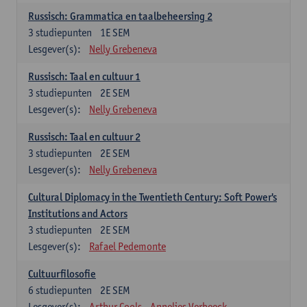
Russisch: Grammatica en taalbeheersing 2
3
studiepunten
1E SEM
Lesgever(s):
Nelly Grebeneva
Russisch: Taal en cultuur 1
3
studiepunten
2E SEM
Lesgever(s):
Nelly Grebeneva
Russisch: Taal en cultuur 2
3
studiepunten
2E SEM
Lesgever(s):
Nelly Grebeneva
Cultural Diplomacy in the Twentieth Century: Soft Power's
Institutions and Actors
3
studiepunten
2E SEM
Lesgever(s):
Rafael Pedemonte
Cultuurfilosofie
6
studiepunten
2E SEM
Lesgever(s):
Arthur Cools
Annelies Verbeeck