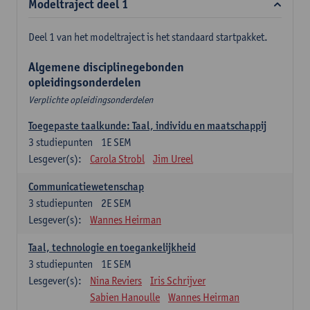
Modeltraject deel 1
Deel 1 van het modeltraject is het standaard startpakket.
Algemene disciplinegebonden
opleidingsonderdelen
Verplichte opleidingsonderdelen
Toegepaste taalkunde: Taal, individu en maatschappij
3
studiepunten
1E SEM
Lesgever(s):
Carola Strobl
Jim Ureel
Communicatiewetenschap
3
studiepunten
2E SEM
Lesgever(s):
Wannes Heirman
Taal, technologie en toegankelijkheid
3
studiepunten
1E SEM
Lesgever(s):
Nina Reviers
Iris Schrijver
Sabien Hanoulle
Wannes Heirman