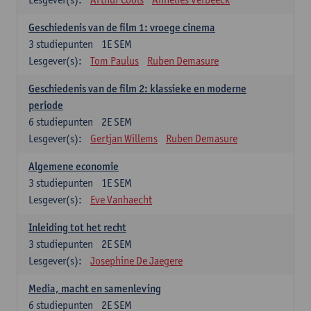
Geschiedenis van de film 1: vroege cinema
3
studiepunten
1E SEM
Lesgever(s):
Tom Paulus
Ruben Demasure
Geschiedenis van de film 2: klassieke en moderne
periode
6
studiepunten
2E SEM
Lesgever(s):
Gertjan Willems
Ruben Demasure
Algemene economie
3
studiepunten
1E SEM
Lesgever(s):
Eve Vanhaecht
Inleiding tot het recht
3
studiepunten
2E SEM
Lesgever(s):
Josephine De Jaegere
Media, macht en samenleving
6
studiepunten
2E SEM