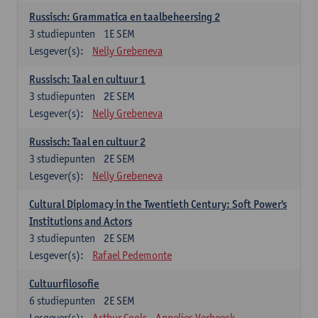
Russisch: Grammatica en taalbeheersing 2
3
studiepunten
1E SEM
Lesgever(s):
Nelly Grebeneva
Russisch: Taal en cultuur 1
3
studiepunten
2E SEM
Lesgever(s):
Nelly Grebeneva
Russisch: Taal en cultuur 2
3
studiepunten
2E SEM
Lesgever(s):
Nelly Grebeneva
Cultural Diplomacy in the Twentieth Century: Soft Power's
Institutions and Actors
3
studiepunten
2E SEM
Lesgever(s):
Rafael Pedemonte
Cultuurfilosofie
6
studiepunten
2E SEM
Lesgever(s):
Arthur Cools
Annelies Verbeeck