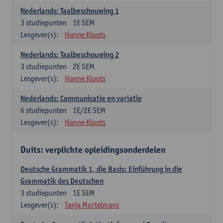
Nederlands: Taalbeschouwing 1
3
studiepunten
1E SEM
Lesgever(s):
Hanne Kloots
Nederlands: Taalbeschouwing 2
3
studiepunten
2E SEM
Lesgever(s):
Hanne Kloots
Nederlands: Communicatie en variatie
6
studiepunten
1E/2E SEM
Lesgever(s):
Hanne Kloots
Duits: verplichte opleidingsonderdelen
Deutsche Grammatik 1, die Basis: Einführung in die
Grammatik des Deutschen
3
studiepunten
1E SEM
Lesgever(s):
Tanja Mortelmans