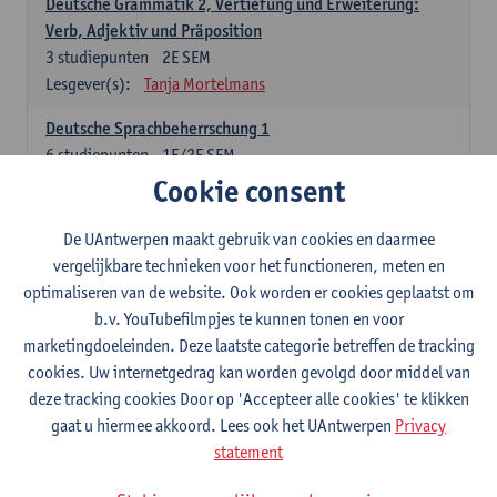
Deutsche Grammatik 2, Vertiefung und Erweiterung:
Verb, Adjektiv und Präposition
3
studiepunten
2E SEM
Lesgever(s):
Tanja Mortelmans
Deutsche Sprachbeherrschung 1
6
studiepunten
1E/2E SEM
Lesgever(s):
Tanja Mortelmans
Alex Haider
Cookie consent
Kommunikation und Gesellschaft im deutschsprachigen
De UAntwerpen maakt gebruik van cookies en daarmee
Raum
vergelijkbare technieken voor het functioneren, meten en
6
studiepunten
1E/2E SEM
optimaliseren van de website. Ook worden er cookies geplaatst om
Lesgever(s):
Carola Strobl
Alex Haider
b.v. YouTubefilmpjes te kunnen tonen en voor
marketingdoeleinden. Deze laatste categorie betreffen de tracking
Engels: verplichte opleidingsonderdelen
cookies. Uw internetgedrag kan worden gevolgd door middel van
deze tracking cookies Door op 'Accepteer alle cookies' te klikken
Advanced English Grammar for English Language
gaat u hiermee akkoord. Lees ook het UAntwerpen
Privacy
Professionals
statement
6
studiepunten
1E/2E SEM
Lesgever(s):
Jim Ureel