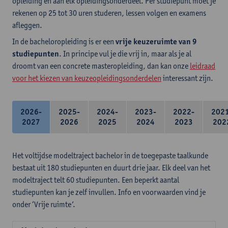
opleiding en aan elk opleidingsonderdeel. Per studiepunt moet je
rekenen op 25 tot 30 uren studeren, lessen volgen en examens
afleggen.
In de bacheloropleiding is er een
vrije keuzeruimte van 9
studiepunten
. In principe vul je die vrij in, maar als je al
droomt van een concrete masteropleiding, dan kan onze
leidraad
voor het kiezen van keuzeopleidingsonderdelen
interessant zijn.
2026-
2025-
2024-
2023-
2022-
202
2027
2026
2025
2024
2023
202
Het voltijdse modeltraject bachelor in de toegepaste taalkunde
bestaat uit 180 studiepunten en duurt drie jaar. Elk deel van het
modeltraject telt 60 studiepunten. Een beperkt aantal
studiepunten kan je zelf invullen. Info en voorwaarden vind je
onder ‘Vrije ruimte’.