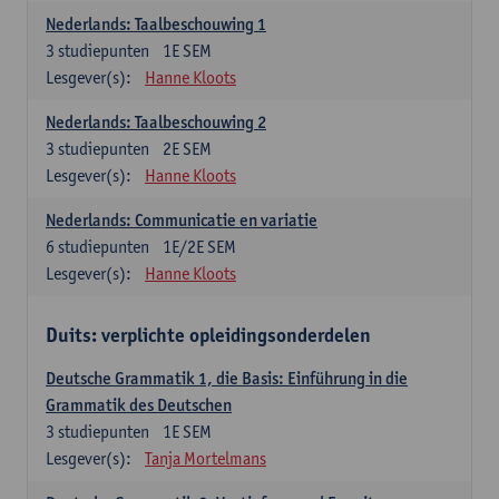
Nederlands: Taalbeschouwing 1
3
studiepunten
1E SEM
Lesgever(s):
Hanne Kloots
Nederlands: Taalbeschouwing 2
3
studiepunten
2E SEM
Lesgever(s):
Hanne Kloots
Nederlands: Communicatie en variatie
6
studiepunten
1E/2E SEM
Lesgever(s):
Hanne Kloots
Duits: verplichte opleidingsonderdelen
Deutsche Grammatik 1, die Basis: Einführung in die
Grammatik des Deutschen
3
studiepunten
1E SEM
Lesgever(s):
Tanja Mortelmans