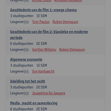
Geschiedenis van de film 1: vroege cinema
3
studiepunten
1E SEM
Lesgever(s):
Tom Paulus
Ruben Demasure
Geschiedenis van de film 2: klassieke en moderne
periode
6
studiepunten
2E SEM
Lesgever(s):
Gertjan Willems
Ruben Demasure
Algemene economie
3
studiepunten
1E SEM
Lesgever(s):
Eve Vanhaecht
Inleiding tot het recht
3
studiepunten
2E SEM
Lesgever(s):
Josephine De Jaegere
Media, macht en samenleving
6
studiepunten
2E SEM