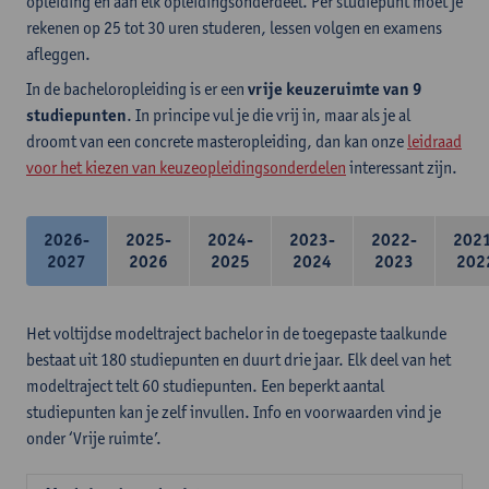
opleiding en aan elk opleidingsonderdeel. Per studiepunt moet je
rekenen op 25 tot 30 uren studeren, lessen volgen en examens
afleggen.
In de bacheloropleiding is er een
vrije keuzeruimte van 9
studiepunten
. In principe vul je die vrij in, maar als je al
droomt van een concrete masteropleiding, dan kan onze
leidraad
voor het kiezen van keuzeopleidingsonderdelen
interessant zijn.
2026-
2025-
2024-
2023-
2022-
202
2027
2026
2025
2024
2023
202
Het voltijdse modeltraject bachelor in de toegepaste taalkunde
bestaat uit 180 studiepunten en duurt drie jaar. Elk deel van het
modeltraject telt 60 studiepunten. Een beperkt aantal
studiepunten kan je zelf invullen. Info en voorwaarden vind je
onder ‘Vrije ruimte’.