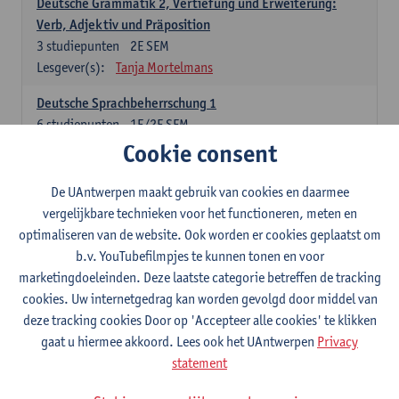
Deutsche Grammatik 2, Vertiefung und Erweiterung:
Verb, Adjektiv und Präposition
3
studiepunten
2E SEM
Lesgever(s):
Tanja Mortelmans
Deutsche Sprachbeherrschung 1
6
studiepunten
1E/2E SEM
Lesgever(s):
Tanja Mortelmans
Alex Haider
Cookie consent
Kommunikation und Gesellschaft im deutschsprachigen
De UAntwerpen maakt gebruik van cookies en daarmee
Raum
vergelijkbare technieken voor het functioneren, meten en
6
studiepunten
1E/2E SEM
optimaliseren van de website. Ook worden er cookies geplaatst om
Lesgever(s):
Carola Strobl
Alex Haider
b.v. YouTubefilmpjes te kunnen tonen en voor
marketingdoeleinden. Deze laatste categorie betreffen de tracking
Engels: verplichte opleidingsonderdelen
cookies. Uw internetgedrag kan worden gevolgd door middel van
deze tracking cookies Door op 'Accepteer alle cookies' te klikken
Advanced English Grammar for English Language
gaat u hiermee akkoord. Lees ook het UAntwerpen
Privacy
Professionals
statement
6
studiepunten
1E/2E SEM
Lesgever(s):
Jim Ureel