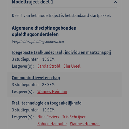
Modeltraject deel 1
Deel 1 van het modeltraject is het standaard startpakket.
Algemene disciplinegebonden
opleidingsonderdelen
Verplichte opleidingsonderdelen
Toegepaste taalkunde: Taal, individu en maatschappij
3
studiepunten
1E SEM
Lesgever(s):
Carola Strobl
Jim Ureel
Communicatiewetenschap
3
studiepunten
2E SEM
Lesgever(s):
Wannes Heirman
Taal, technologie en toegankelijkheid
3
studiepunten
1E SEM
Lesgever(s):
Nina Reviers
Iris Schrijver
Sabien Hanoulle
Wannes Heirman