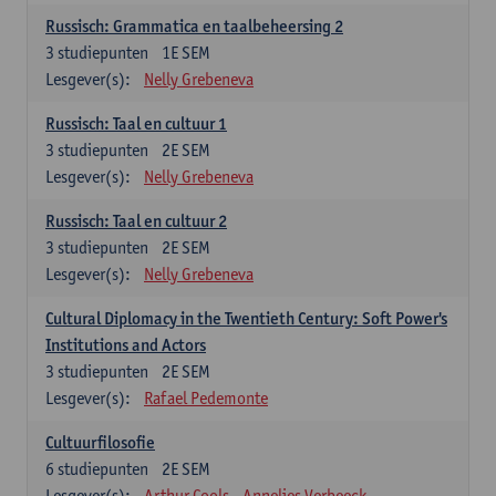
Russisch: Grammatica en taalbeheersing 2
3
studiepunten
1E SEM
Lesgever(s):
Nelly Grebeneva
Russisch: Taal en cultuur 1
3
studiepunten
2E SEM
Lesgever(s):
Nelly Grebeneva
Russisch: Taal en cultuur 2
3
studiepunten
2E SEM
Lesgever(s):
Nelly Grebeneva
Cultural Diplomacy in the Twentieth Century: Soft Power's
Institutions and Actors
3
studiepunten
2E SEM
Lesgever(s):
Rafael Pedemonte
Cultuurfilosofie
6
studiepunten
2E SEM
Lesgever(s):
Arthur Cools
Annelies Verbeeck