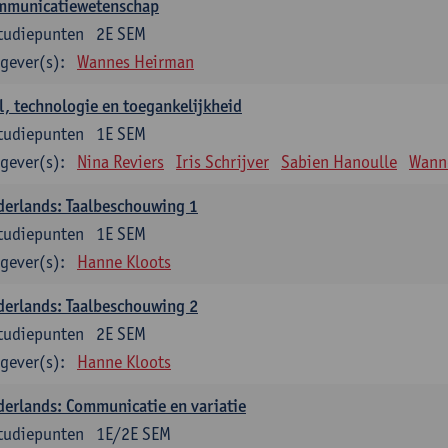
mmunicatiewetenschap
tudiepunten
2E SEM
gever(s):
Wannes Heirman
l, technologie en toegankelijkheid
tudiepunten
1E SEM
gever(s):
Nina Reviers
Iris Schrijver
Sabien Hanoulle
Wann
erlands: Taalbeschouwing 1
tudiepunten
1E SEM
gever(s):
Hanne Kloots
erlands: Taalbeschouwing 2
tudiepunten
2E SEM
gever(s):
Hanne Kloots
erlands: Communicatie en variatie
tudiepunten
1E/2E SEM