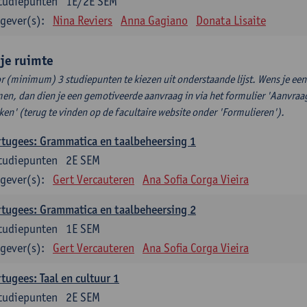
tudiepunten
1E/2E SEM
gever(s):
Nina Reviers
Anna Gagiano
Donata Lisaite
ije ruimte
r (minimum) 3 studiepunten te kiezen uit onderstaande lijst. Wens je ee
en, dan dien je een gemotiveerde aanvraag in via het formulier 'Aanvraag
ken' (terug te vinden op de facultaire website onder 'Formulieren').
tugees: Grammatica en taalbeheersing 1
tudiepunten
2E SEM
gever(s):
Gert Vercauteren
Ana Sofia Corga Vieira
tugees: Grammatica en taalbeheersing 2
tudiepunten
1E SEM
gever(s):
Gert Vercauteren
Ana Sofia Corga Vieira
tugees: Taal en cultuur 1
tudiepunten
2E SEM