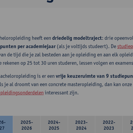
heloropleiding heeft een
driedelig modeltraject
: drie opeenv
epunten per academiejaar
(als je voltijds studeert). De
studiep
van de tijd die je zal besteden aan je opleiding en aan elk ople
e rekenen op 25 tot 30 uren studeren, lessen volgen en examens
bacheloropleiding is er een
vrije keuzeruimte van 9 studiepu
ls je al droomt van een concrete masteropleiding, dan kan onze
pleidingsonderdelen
interessant zijn.
26-
2025-
2024-
2023-
2022-
2
27
2026
2025
2024
2023