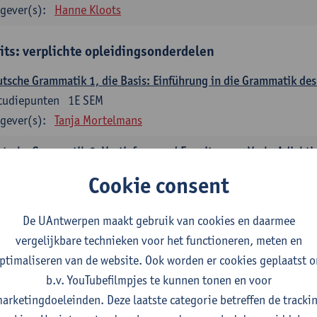
gever(s):
Hanne Kloots
its: verplichte opleidingsonderdelen
tsche Grammatik 1, die Basis: Einführung in die Grammatik de
tudiepunten
1E SEM
gever(s):
Tanja Mortelmans
tsche Grammatik 2, Vertiefung und Erweiterung: Verb, Adjekti
tudiepunten
2E SEM
Cookie consent
gever(s):
Tanja Mortelmans
De UAntwerpen maakt gebruik van cookies en daarmee
utsche Sprachbeherrschung 1
vergelijkbare technieken voor het functioneren, meten en
tudiepunten
1E/2E SEM
ptimaliseren van de website. Ook worden er cookies geplaatst 
gever(s):
Tanja Mortelmans
Alex Haider
b.v. YouTubefilmpjes te kunnen tonen en voor
mmunikation und Gesellschaft im deutschsprachigen Raum
arketingdoeleinden. Deze laatste categorie betreffen de tracki
tudiepunten
1E/2E SEM