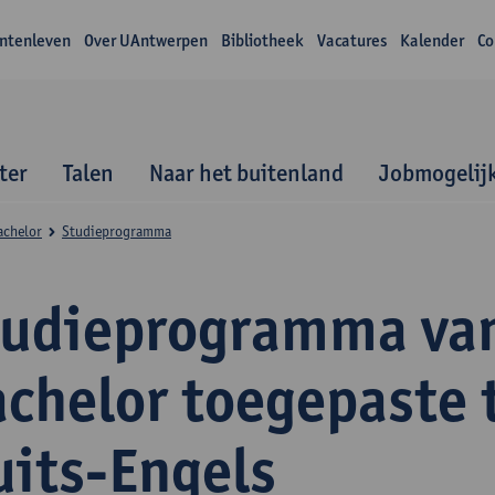
ntenleven
Over UAntwerpen
Bibliotheek
Vacatures
Kalender
Co
ter
Talen
Naar het buitenland
Jobmogelij
achelor
Studieprogramma
tudieprogramma va
achelor toegepaste 
uits-Engels