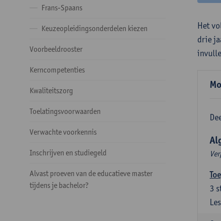
Frans-Spaans
Het vo
Keuzeopleidingsonderdelen kiezen
drie j
Voorbeeldrooster
invull
Kerncompetenties
Mo
Kwaliteitszorg
Toelatingsvoorwaarden
Dee
Verwachte voorkennis
Al
Inschrijven en studiegeld
Ver
Alvast proeven van de educatieve master
Toe
tijdens je bachelor?
3
s
Les