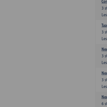
Co
3
s
Les
Taa
3
s
Les
Ned
3
s
Les
Ned
3
s
Les
Ned
6
s