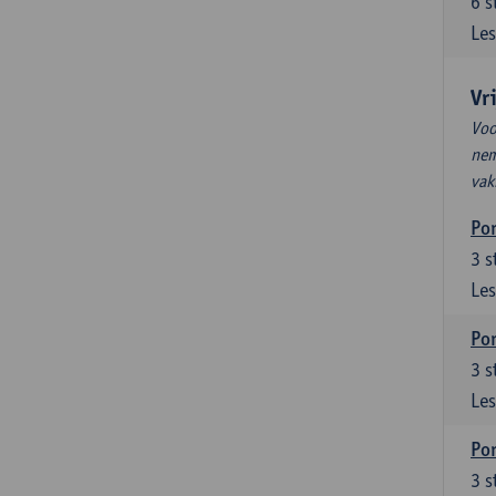
6
s
Les
Vr
Voo
nem
vak
Por
3
s
Les
Por
3
s
Les
Por
3
s