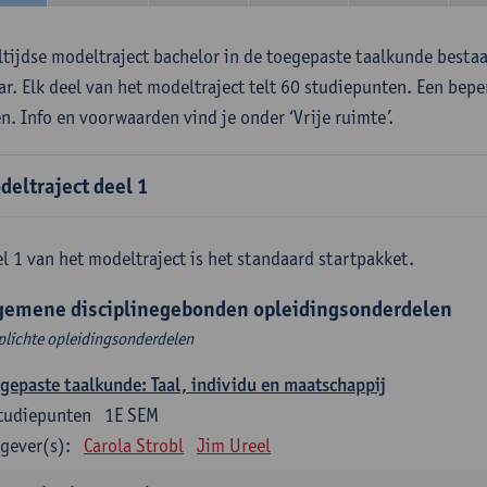
ltijdse modeltraject bachelor in de toegepaste taalkunde besta
aar. Elk deel van het modeltraject telt 60 studiepunten. Een bepe
en. Info en voorwaarden vind je onder ‘Vrije ruimte’.
deltraject deel 1
l 1 van het modeltraject is het standaard startpakket.
gemene disciplinegebonden opleidingsonderdelen
plichte opleidingsonderdelen
gepaste taalkunde: Taal, individu en maatschappij
tudiepunten
1E SEM
gever(s):
Carola Strobl
Jim Ureel