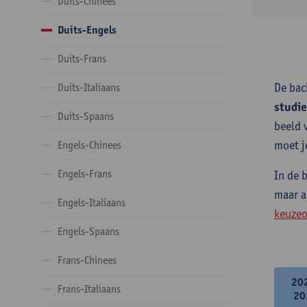
Duits-Chinees
Duits-Engels
Duits-Frans
De bac
Duits-Italiaans
studi
Duits-Spaans
beeld 
moet j
Engels-Chinees
Engels-Frans
In de 
maar a
Engels-Italiaans
keuzeo
Engels-Spaans
Frans-Chinees
20
Frans-Italiaans
20