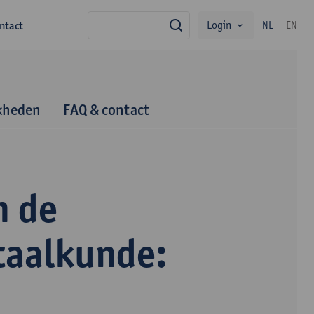
Login
ntact
NL
EN
zoek
kheden
FAQ & contact
n de
taalkunde: