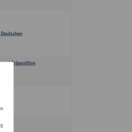
s Deutschen
v und Präposition
om
ng