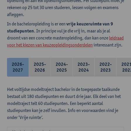
opleiding en aan elk opleidingsonderdeel. Per studiepunt moet je
rekenen op 25 tot 30 uren studeren, lessen volgen en examens
afleggen.
In de bacheloropleiding is er een
vrije keuzeruimte van 9
studiepunten
. In principe vul je die vrij in, maar als je al
droomt van een concrete masteropleiding, dan kan onze
leidraad
voor het kiezen van keuzeopleidingsonderdelen
interessant zijn.
2026-
2025-
2024-
2023-
2022-
202
2027
2026
2025
2024
2023
202
Het voltijdse modeltraject bachelor in de toegepaste taalkunde
bestaat uit 180 studiepunten en duurt drie jaar. Elk deel van het
modeltraject telt 60 studiepunten. Een beperkt aantal
studiepunten kan je zelf invullen. Info en voorwaarden vind je
onder ‘Vrije ruimte’.