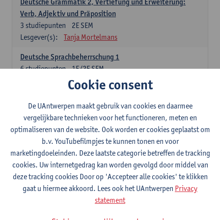
Deutsche Grammatik 2, Vertiefung und Erweiterung:
Verb, Adjektiv und Präposition
3
studiepunten
2E SEM
Lesgever(s):
Tanja Mortelmans
Deutsche Sprachbeherrschung 1
6
studiepunten
1E/2E SEM
Lesgever(s):
Tanja Mortelmans
Alex Haider
Cookie consent
Kommunikation und Gesellschaft im deutschsprachigen
De UAntwerpen maakt gebruik van cookies en daarmee
Raum
vergelijkbare technieken voor het functioneren, meten en
6
studiepunten
1E/2E SEM
optimaliseren van de website. Ook worden er cookies geplaatst om
Lesgever(s):
Carola Strobl
Alex Haider
b.v. YouTubefilmpjes te kunnen tonen en voor
marketingdoeleinden. Deze laatste categorie betreffen de tracking
Engels: verplichte opleidingsonderdelen
cookies. Uw internetgedrag kan worden gevolgd door middel van
deze tracking cookies Door op 'Accepteer alle cookies' te klikken
Advanced English Grammar for English Language
gaat u hiermee akkoord. Lees ook het UAntwerpen
Privacy
Professionals
statement
6
studiepunten
1E/2E SEM
Lesgever(s):
Jim Ureel