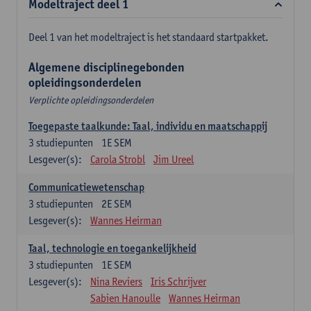
Modeltraject deel 1
Deel 1 van het modeltraject is het standaard startpakket.
Algemene disciplinegebonden
opleidingsonderdelen
Verplichte opleidingsonderdelen
Toegepaste taalkunde: Taal, individu en maatschappij
3
studiepunten
1E SEM
Lesgever(s):
Carola Strobl
Jim Ureel
Communicatiewetenschap
3
studiepunten
2E SEM
Lesgever(s):
Wannes Heirman
Taal, technologie en toegankelijkheid
3
studiepunten
1E SEM
Lesgever(s):
Nina Reviers
Iris Schrijver
Sabien Hanoulle
Wannes Heirman