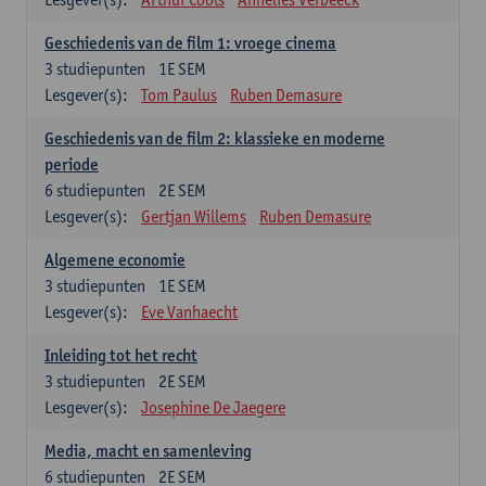
Geschiedenis van de film 1: vroege cinema
3
studiepunten
1E SEM
Lesgever(s):
Tom Paulus
Ruben Demasure
Geschiedenis van de film 2: klassieke en moderne
periode
6
studiepunten
2E SEM
Lesgever(s):
Gertjan Willems
Ruben Demasure
Algemene economie
3
studiepunten
1E SEM
Lesgever(s):
Eve Vanhaecht
Inleiding tot het recht
3
studiepunten
2E SEM
Lesgever(s):
Josephine De Jaegere
Media, macht en samenleving
6
studiepunten
2E SEM