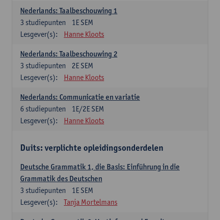
Nederlands: Taalbeschouwing 1
3
studiepunten
1E SEM
Lesgever(s):
Hanne Kloots
Nederlands: Taalbeschouwing 2
3
studiepunten
2E SEM
Lesgever(s):
Hanne Kloots
Nederlands: Communicatie en variatie
6
studiepunten
1E/2E SEM
Lesgever(s):
Hanne Kloots
Duits: verplichte opleidingsonderdelen
Deutsche Grammatik 1, die Basis: Einführung in die
Grammatik des Deutschen
3
studiepunten
1E SEM
Lesgever(s):
Tanja Mortelmans