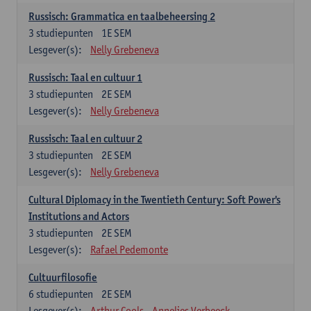
Russisch: Grammatica en taalbeheersing 2
3
studiepunten
1E SEM
Lesgever(s):
Nelly Grebeneva
Russisch: Taal en cultuur 1
3
studiepunten
2E SEM
Lesgever(s):
Nelly Grebeneva
Russisch: Taal en cultuur 2
3
studiepunten
2E SEM
Lesgever(s):
Nelly Grebeneva
Cultural Diplomacy in the Twentieth Century: Soft Power's
Institutions and Actors
3
studiepunten
2E SEM
Lesgever(s):
Rafael Pedemonte
Cultuurfilosofie
6
studiepunten
2E SEM
Lesgever(s):
Arthur Cools
Annelies Verbeeck