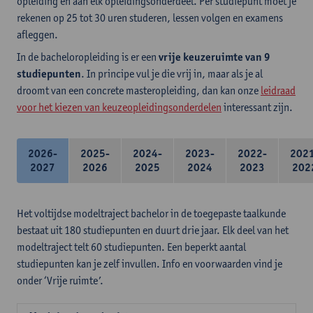
opleiding en aan elk opleidingsonderdeel. Per studiepunt moet je
rekenen op 25 tot 30 uren studeren, lessen volgen en examens
afleggen.
In de bacheloropleiding is er een
vrije keuzeruimte van 9
studiepunten
. In principe vul je die vrij in, maar als je al
droomt van een concrete masteropleiding, dan kan onze
leidraad
voor het kiezen van keuzeopleidingsonderdelen
interessant zijn.
2026-
2025-
2024-
2023-
2022-
202
2027
2026
2025
2024
2023
202
Het voltijdse modeltraject bachelor in de toegepaste taalkunde
bestaat uit 180 studiepunten en duurt drie jaar. Elk deel van het
modeltraject telt 60 studiepunten. Een beperkt aantal
studiepunten kan je zelf invullen. Info en voorwaarden vind je
onder ‘Vrije ruimte’.