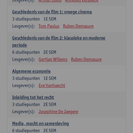
Geschiedenis van de film 1: vroege cinema
3
studiepunten
1E SEM
Lesgever(s):
Tom Paulus
Ruben Demasure
Geschiedenis van de film 2: klassieke en moderne
periode
6
studiepunten
2E SEM
Lesgever(s):
Gertjan Willems
Ruben Demasure
Algemene economie
3
studiepunten
1E SEM
Lesgever(s):
Eve Vanhaecht
Inleiding tot het recht
3
studiepunten
2E SEM
Lesgever(s):
Josephine De Jaegere
Media, macht en samenleving
6
studiepunten
2E SEM