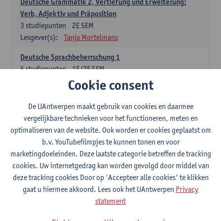
Deutsche Grammatik 2, Vertiefung und Erweiterung:
Verb, Adjektiv und Präposition
3
studiepunten
2E SEM
Lesgever(s):
Tanja Mortelmans
Deutsche Sprachbeherrschung 1
6
studiepunten
1E/2E SEM
Lesgever(s):
Tanja Mortelmans
Alex Haider
Cookie consent
Kommunikation und Gesellschaft im deutschsprachigen
De UAntwerpen maakt gebruik van cookies en daarmee
Raum
vergelijkbare technieken voor het functioneren, meten en
6
studiepunten
1E/2E SEM
optimaliseren van de website. Ook worden er cookies geplaatst om
Lesgever(s):
Carola Strobl
Alex Haider
b.v. YouTubefilmpjes te kunnen tonen en voor
marketingdoeleinden. Deze laatste categorie betreffen de tracking
Engels: verplichte opleidingsonderdelen
cookies. Uw internetgedrag kan worden gevolgd door middel van
deze tracking cookies Door op 'Accepteer alle cookies' te klikken
Advanced English Grammar for English Language
gaat u hiermee akkoord. Lees ook het UAntwerpen
Privacy
Professionals
statement
6
studiepunten
1E/2E SEM
Lesgever(s):
Jim Ureel