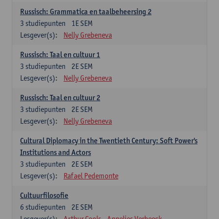
Russisch: Grammatica en taalbeheersing 2
3
studiepunten
1E SEM
Lesgever(s):
Nelly Grebeneva
Russisch: Taal en cultuur 1
3
studiepunten
2E SEM
Lesgever(s):
Nelly Grebeneva
Russisch: Taal en cultuur 2
3
studiepunten
2E SEM
Lesgever(s):
Nelly Grebeneva
Cultural Diplomacy in the Twentieth Century: Soft Power's
Institutions and Actors
3
studiepunten
2E SEM
Lesgever(s):
Rafael Pedemonte
Cultuurfilosofie
6
studiepunten
2E SEM
Lesgever(s):
Arthur Cools
Annelies Verbeeck