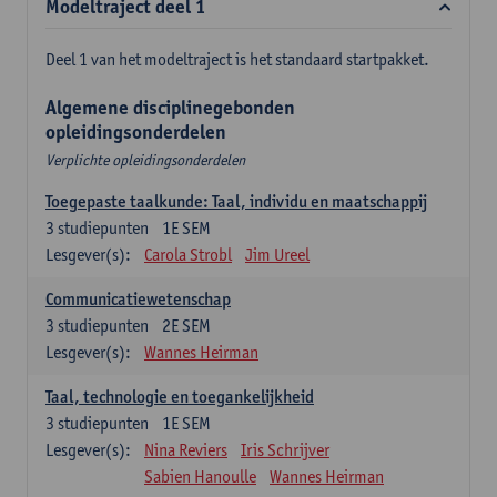
Modeltraject deel 1
Deel 1 van het modeltraject is het standaard startpakket.
Algemene disciplinegebonden
opleidingsonderdelen
Verplichte opleidingsonderdelen
Toegepaste taalkunde: Taal, individu en maatschappij
3
studiepunten
1E SEM
Lesgever(s):
Carola Strobl
Jim Ureel
Communicatiewetenschap
3
studiepunten
2E SEM
Lesgever(s):
Wannes Heirman
Taal, technologie en toegankelijkheid
3
studiepunten
1E SEM
Lesgever(s):
Nina Reviers
Iris Schrijver
Sabien Hanoulle
Wannes Heirman