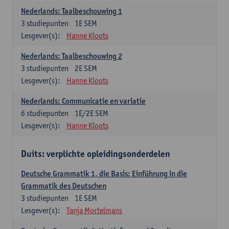
Nederlands: Taalbeschouwing 1
3
studiepunten
1E SEM
Lesgever(s):
Hanne Kloots
Nederlands: Taalbeschouwing 2
3
studiepunten
2E SEM
Lesgever(s):
Hanne Kloots
Nederlands: Communicatie en variatie
6
studiepunten
1E/2E SEM
Lesgever(s):
Hanne Kloots
Duits: verplichte opleidingsonderdelen
Deutsche Grammatik 1, die Basis: Einführung in die
Grammatik des Deutschen
3
studiepunten
1E SEM
Lesgever(s):
Tanja Mortelmans