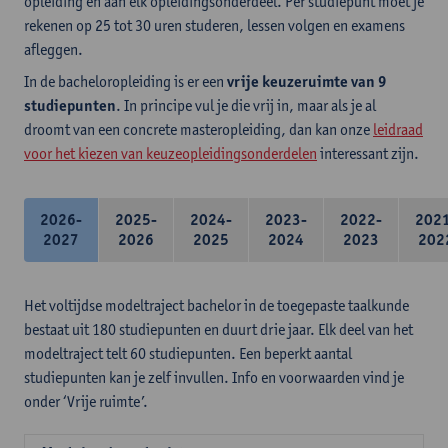
opleiding en aan elk opleidingsonderdeel. Per studiepunt moet je
rekenen op 25 tot 30 uren studeren, lessen volgen en examens
afleggen.
In de bacheloropleiding is er een
vrije keuzeruimte van 9
studiepunten
. In principe vul je die vrij in, maar als je al
droomt van een concrete masteropleiding, dan kan onze
leidraad
voor het kiezen van keuzeopleidingsonderdelen
interessant zijn.
2026-
2025-
2024-
2023-
2022-
202
2027
2026
2025
2024
2023
202
Het voltijdse modeltraject bachelor in de toegepaste taalkunde
bestaat uit 180 studiepunten en duurt drie jaar. Elk deel van het
modeltraject telt 60 studiepunten. Een beperkt aantal
studiepunten kan je zelf invullen. Info en voorwaarden vind je
onder ‘Vrije ruimte’.