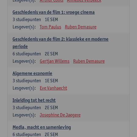
Geschiedenis van de film 1: vroege cinema
3
studiepunten
1E SEM
Lesgever(s):
Tom Paulus
Ruben Demasure
Geschiedenis van de film 2: klassieke en moderne
periode
6
studiepunten
2E SEM
Lesgever(s):
Gertjan Willems
Ruben Demasure
Algemene economie
3
studiepunten
1E SEM
Lesgever(s):
Eve Vanhaecht
Inleiding tot het recht
3
studiepunten
2E SEM
Lesgever(s):
Josephine De Jaegere
Media, macht en samenleving
6
studiepunten
2E SEM