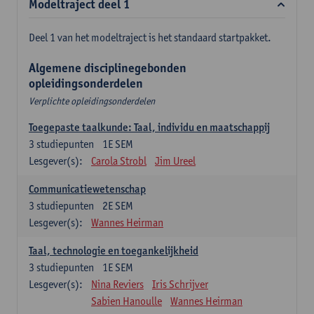
Modeltraject deel 1
Deel 1 van het modeltraject is het standaard startpakket.
Algemene disciplinegebonden
opleidingsonderdelen
Verplichte opleidingsonderdelen
Toegepaste taalkunde: Taal, individu en maatschappij
3
studiepunten
1E SEM
Lesgever(s):
Carola Strobl
Jim Ureel
Communicatiewetenschap
3
studiepunten
2E SEM
Lesgever(s):
Wannes Heirman
Taal, technologie en toegankelijkheid
3
studiepunten
1E SEM
Lesgever(s):
Nina Reviers
Iris Schrijver
Sabien Hanoulle
Wannes Heirman