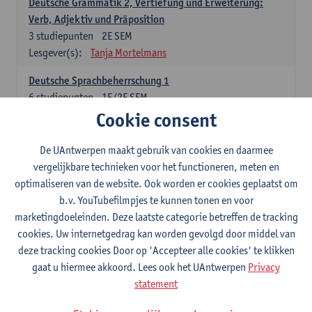
Deutsche Grammatik 2, Vertiefung und Erweiterung:
Verb, Adjektiv und Präposition
3
studiepunten
2E SEM
Lesgever(s):
Tanja Mortelmans
Deutsche Sprachbeherrschung 1
6
studiepunten
1E/2E SEM
Lesgever(s):
Tanja Mortelmans
Alex Haider
Cookie consent
Kommunikation und Gesellschaft im deutschsprachigen
De UAntwerpen maakt gebruik van cookies en daarmee
Raum
vergelijkbare technieken voor het functioneren, meten en
6
studiepunten
1E/2E SEM
optimaliseren van de website. Ook worden er cookies geplaatst om
Lesgever(s):
Carola Strobl
Alex Haider
b.v. YouTubefilmpjes te kunnen tonen en voor
marketingdoeleinden. Deze laatste categorie betreffen de tracking
Engels: verplichte opleidingsonderdelen
cookies. Uw internetgedrag kan worden gevolgd door middel van
deze tracking cookies Door op 'Accepteer alle cookies' te klikken
Advanced English Grammar for English Language
gaat u hiermee akkoord. Lees ook het UAntwerpen
Privacy
Professionals
statement
6
studiepunten
1E/2E SEM
Lesgever(s):
Jim Ureel