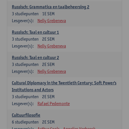
Russisch: Grammatica en taalbeheersing 2
3
studiepunten
1E SEM
Lesgever(s):
Nelly Grebeneva
Russisch: Taal en cultuur 1
3
studiepunten
2E SEM
Lesgever(s):
Nelly Grebeneva
Russisch: Taal en cultuur 2
3
studiepunten
2E SEM
Lesgever(s):
Nelly Grebeneva
Cultural Diplomacy in the Twentieth Century: Soft Power's
Institutions and Actors
3
studiepunten
2E SEM
Lesgever(s):
Rafael Pedemonte
Cultuurfilosofie
6
studiepunten
2E SEM
Lesgever(s):
Arthur Cools
Annelies Verbeeck