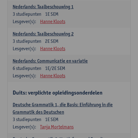
Nederlands: Taalbeschouwing 1
3
studiepunten
1E SEM
Lesgever(s):
Hanne Kloots
Nederlands: Taalbeschouwing 2
3
studiepunten
2E SEM
Lesgever(s):
Hanne Kloots
Nederlands: Communicatie en variatie
6
studiepunten
1E/2E SEM
Lesgever(s):
Hanne Kloots
Duits: verplichte opleidingsonderdelen
Deutsche Grammatik 1, die Basis: Einführung in die
Grammatik des Deutschen
3
studiepunten
1E SEM
Lesgever(s):
Tanja Mortelmans