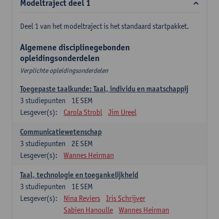
Modeltraject deel 1
Deel 1 van het modeltraject is het standaard startpakket.
Algemene disciplinegebonden
opleidingsonderdelen
Verplichte opleidingsonderdelen
Toegepaste taalkunde: Taal, individu en maatschappij
3
studiepunten
1E SEM
Lesgever(s):
Carola Strobl
Jim Ureel
Communicatiewetenschap
3
studiepunten
2E SEM
Lesgever(s):
Wannes Heirman
Taal, technologie en toegankelijkheid
3
studiepunten
1E SEM
Lesgever(s):
Nina Reviers
Iris Schrijver
Sabien Hanoulle
Wannes Heirman