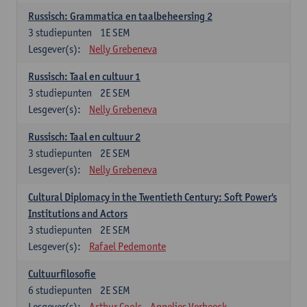
Russisch: Grammatica en taalbeheersing 2
3
studiepunten
1E SEM
Lesgever(s):
Nelly Grebeneva
Russisch: Taal en cultuur 1
3
studiepunten
2E SEM
Lesgever(s):
Nelly Grebeneva
Russisch: Taal en cultuur 2
3
studiepunten
2E SEM
Lesgever(s):
Nelly Grebeneva
Cultural Diplomacy in the Twentieth Century: Soft Power's
Institutions and Actors
3
studiepunten
2E SEM
Lesgever(s):
Rafael Pedemonte
Cultuurfilosofie
6
studiepunten
2E SEM
Lesgever(s):
Arthur Cools
Annelies Verbeeck