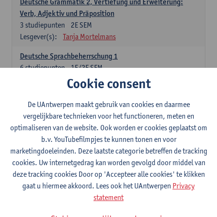
Deutsche Grammatik 2, Vertiefung und Erweiterung:
Verb, Adjektiv und Präposition
3
studiepunten
2E SEM
Lesgever(s):
Tanja Mortelmans
Deutsche Sprachbeherrschung 1
6
studiepunten
1E/2E SEM
Lesgever(s):
Tanja Mortelmans
Alex Haider
Cookie consent
Kommunikation und Gesellschaft im deutschsprachigen
De UAntwerpen maakt gebruik van cookies en daarmee
Raum
vergelijkbare technieken voor het functioneren, meten en
6
studiepunten
1E/2E SEM
optimaliseren van de website. Ook worden er cookies geplaatst om
Lesgever(s):
Carola Strobl
Alex Haider
b.v. YouTubefilmpjes te kunnen tonen en voor
marketingdoeleinden. Deze laatste categorie betreffen de tracking
Engels: verplichte opleidingsonderdelen
cookies. Uw internetgedrag kan worden gevolgd door middel van
deze tracking cookies Door op 'Accepteer alle cookies' te klikken
Advanced English Grammar for English Language
gaat u hiermee akkoord. Lees ook het UAntwerpen
Privacy
Professionals
statement
6
studiepunten
1E/2E SEM
Lesgever(s):
Jim Ureel