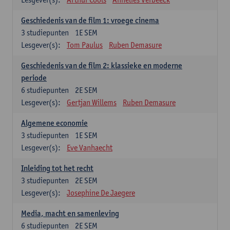
Geschiedenis van de film 1: vroege cinema
3
studiepunten
1E SEM
Lesgever(s):
Tom Paulus
Ruben Demasure
Geschiedenis van de film 2: klassieke en moderne
periode
6
studiepunten
2E SEM
Lesgever(s):
Gertjan Willems
Ruben Demasure
Algemene economie
3
studiepunten
1E SEM
Lesgever(s):
Eve Vanhaecht
Inleiding tot het recht
3
studiepunten
2E SEM
Lesgever(s):
Josephine De Jaegere
Media, macht en samenleving
6
studiepunten
2E SEM