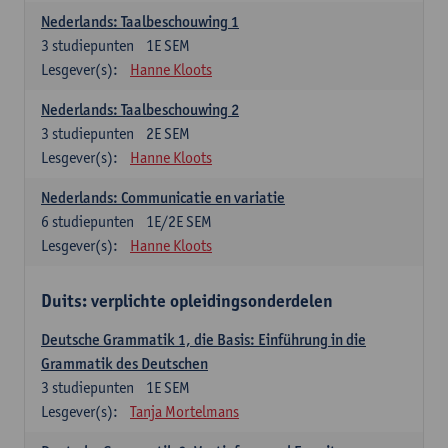
Nederlands: Taalbeschouwing 1
3
studiepunten
1E SEM
Lesgever(s):
Hanne Kloots
Nederlands: Taalbeschouwing 2
3
studiepunten
2E SEM
Lesgever(s):
Hanne Kloots
Nederlands: Communicatie en variatie
6
studiepunten
1E/2E SEM
Lesgever(s):
Hanne Kloots
Duits: verplichte opleidingsonderdelen
Deutsche Grammatik 1, die Basis: Einführung in die
Grammatik des Deutschen
3
studiepunten
1E SEM
Lesgever(s):
Tanja Mortelmans