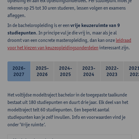
opleiding en aan elk opleidingsonderdeel. Per studiepunt moet je
rekenen op 25 tot 30 uren studeren, lessen volgen en examens
afleggen.
In de bacheloropleiding is er een
vrije keuzeruimte van 9
studiepunten
. In principe vul je die vrij in, maar als je al
droomt van een concrete masteropleiding, dan kan onze
leidraad
voor het kiezen van keuzeopleidingsonderdelen
interessant zijn.
2026-
2025-
2024-
2023-
2022-
202
2027
2026
2025
2024
2023
202
Het voltijdse modeltraject bachelor in de toegepaste taalkunde
bestaat uit 180 studiepunten en duurt drie jaar. Elk deel van het
modeltraject telt 60 studiepunten. Een beperkt aantal
studiepunten kan je zelf invullen. Info en voorwaarden vind je
onder ‘Vrije ruimte’.