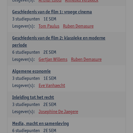
Geschiedenis van de film 1: vroege cinema
3
studiepunten
1E SEM
Lesgever(s):
Tom Paulus
Ruben Demasure
Geschiedenis van de film 2: klassieke en moderne
periode
6
studiepunten
2E SEM
Lesgever(s):
Gertjan Willems
Ruben Demasure
Algemene economie
3
studiepunten
1E SEM
Lesgever(s):
Eve Vanhaecht
Inleiding tot het recht
3
studiepunten
2E SEM
Lesgever(s):
Josephine De Jaegere
Media, macht en samenleving
6
studiepunten
2E SEM