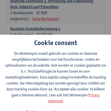
Deutsche Grammatik 2, Vertiefung und Erweiterung:
Verb, Adjektiv und Präposition
3
studiepunten
2E SEM
Lesgever(s):
Tanja Mortelmans
Deutsche Sprachbeherrschung 1
6
studiepunten
1E/2E SEM
Lesgever(s):
Tanja Mortelmans
Alex Haider
Cookie consent
Kommunikation und Gesellschaft im deutschsprachigen
De UAntwerpen maakt gebruik van cookies en daarmee
Raum
vergelijkbare technieken voor het functioneren, meten en
6
studiepunten
1E/2E SEM
optimaliseren van de website. Ook worden er cookies geplaatst om
Lesgever(s):
Carola Strobl
Alex Haider
b.v. YouTubefilmpjes te kunnen tonen en voor
marketingdoeleinden. Deze laatste categorie betreffen de tracking
Engels: verplichte opleidingsonderdelen
cookies. Uw internetgedrag kan worden gevolgd door middel van
deze tracking cookies Door op 'Accepteer alle cookies' te klikken
Advanced English Grammar for English Language
gaat u hiermee akkoord. Lees ook het UAntwerpen
Privacy
Professionals
statement
6
studiepunten
1E/2E SEM
Lesgever(s):
Jim Ureel