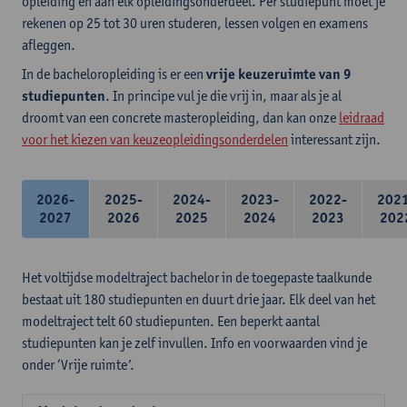
opleiding en aan elk opleidingsonderdeel. Per studiepunt moet je
rekenen op 25 tot 30 uren studeren, lessen volgen en examens
afleggen.
In de bacheloropleiding is er een
vrije keuzeruimte van 9
studiepunten
. In principe vul je die vrij in, maar als je al
droomt van een concrete masteropleiding, dan kan onze
leidraad
voor het kiezen van keuzeopleidingsonderdelen
interessant zijn.
2026-
2025-
2024-
2023-
2022-
202
2027
2026
2025
2024
2023
202
Het voltijdse modeltraject bachelor in de toegepaste taalkunde
bestaat uit 180 studiepunten en duurt drie jaar. Elk deel van het
modeltraject telt 60 studiepunten. Een beperkt aantal
studiepunten kan je zelf invullen. Info en voorwaarden vind je
onder ‘Vrije ruimte’.