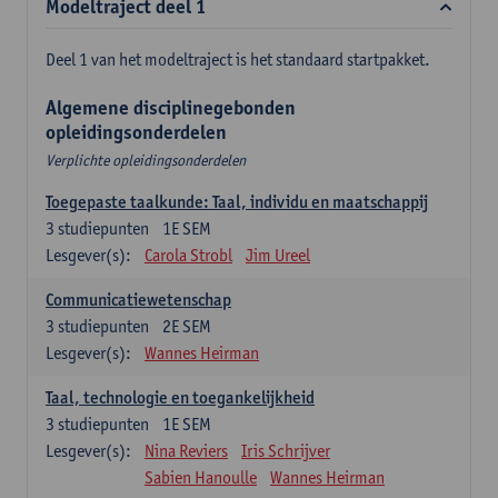
Modeltraject deel 1
Deel 1 van het modeltraject is het standaard startpakket.
Algemene disciplinegebonden
opleidingsonderdelen
Verplichte opleidingsonderdelen
Toegepaste taalkunde: Taal, individu en maatschappij
3
studiepunten
1E SEM
Lesgever(s):
Carola Strobl
Jim Ureel
Communicatiewetenschap
3
studiepunten
2E SEM
Lesgever(s):
Wannes Heirman
Taal, technologie en toegankelijkheid
3
studiepunten
1E SEM
Lesgever(s):
Nina Reviers
Iris Schrijver
Sabien Hanoulle
Wannes Heirman