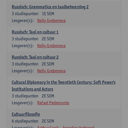
Russisch: Grammatica en taalbeheersing 2
3
studiepunten
1E SEM
Lesgever(s):
Nelly Grebeneva
Russisch: Taal en cultuur 1
3
studiepunten
2E SEM
Lesgever(s):
Nelly Grebeneva
Russisch: Taal en cultuur 2
3
studiepunten
2E SEM
Lesgever(s):
Nelly Grebeneva
Cultural Diplomacy in the Twentieth Century: Soft Power's
Institutions and Actors
3
studiepunten
2E SEM
Lesgever(s):
Rafael Pedemonte
Cultuurfilosofie
6
studiepunten
2E SEM
Lesgever(s):
Arthur Cools
Annelies Verbeeck