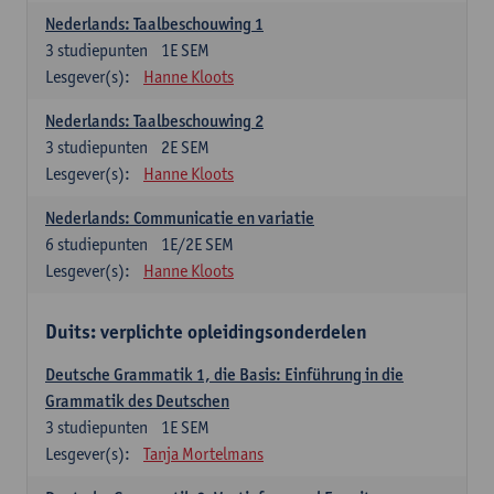
Nederlands: Taalbeschouwing 1
3
studiepunten
1E SEM
Lesgever(s):
Hanne Kloots
Nederlands: Taalbeschouwing 2
3
studiepunten
2E SEM
Lesgever(s):
Hanne Kloots
Nederlands: Communicatie en variatie
6
studiepunten
1E/2E SEM
Lesgever(s):
Hanne Kloots
Duits: verplichte opleidingsonderdelen
Deutsche Grammatik 1, die Basis: Einführung in die
Grammatik des Deutschen
3
studiepunten
1E SEM
Lesgever(s):
Tanja Mortelmans