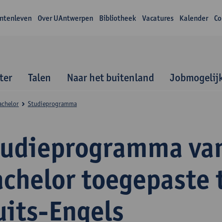
ntenleven
Over UAntwerpen
Bibliotheek
Vacatures
Kalender
Co
ter
Talen
Naar het buitenland
Jobmogelij
achelor
Studieprogramma
tudieprogramma va
achelor toegepaste 
uits-Engels