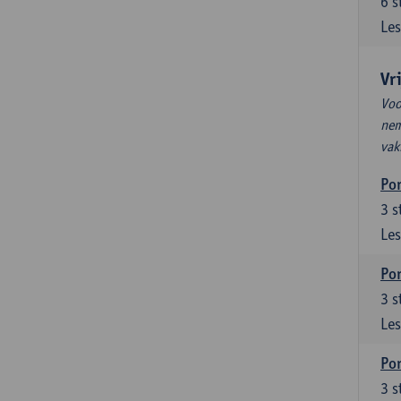
6
s
Les
Vr
Voo
nem
vak
Por
3
s
Les
Por
3
s
Les
Por
3
s