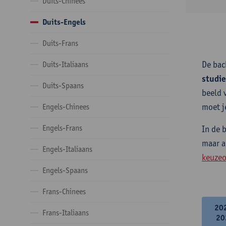
Duits-Chinees
Duits-Engels
Duits-Frans
De bac
Duits-Italiaans
studi
Duits-Spaans
beeld 
moet j
Engels-Chinees
Engels-Frans
In de 
maar a
Engels-Italiaans
keuzeo
Engels-Spaans
Frans-Chinees
20
Frans-Italiaans
20