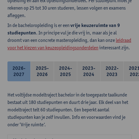
opleiding en aan elk opleidingsonderdeel. Per studiepunt moet je
rekenen op 25 tot 30 uren studeren, lessen volgen en examens
afleggen.
In de bacheloropleiding is er een
vrije keuzeruimte van 9
studiepunten
. In principe vul je die vrij in, maar als je al
droomt van een concrete masteropleiding, dan kan onze
leidraad
voor het kiezen van keuzeopleidingsonderdelen
interessant zijn.
2026-
2025-
2024-
2023-
2022-
202
2027
2026
2025
2024
2023
202
Het voltijdse modeltraject bachelor in de toegepaste taalkunde
bestaat uit 180 studiepunten en duurt drie jaar. Elk deel van het
modeltraject telt 60 studiepunten. Een beperkt aantal
studiepunten kan je zelf invullen. Info en voorwaarden vind je
onder ‘Vrije ruimte’.