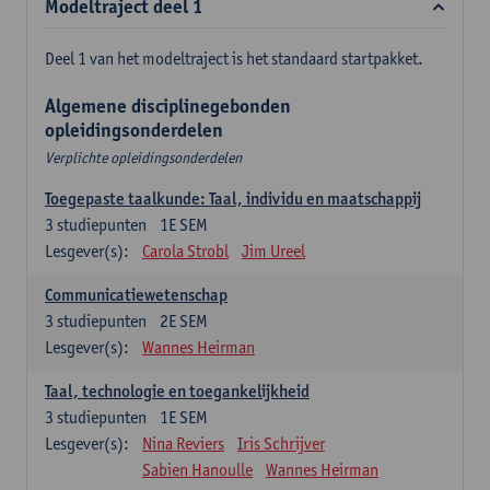
Modeltraject deel 1
Deel 1 van het modeltraject is het standaard startpakket.
Algemene disciplinegebonden
opleidingsonderdelen
Verplichte opleidingsonderdelen
Toegepaste taalkunde: Taal, individu en maatschappij
3
studiepunten
1E SEM
Lesgever(s):
Carola Strobl
Jim Ureel
Communicatiewetenschap
3
studiepunten
2E SEM
Lesgever(s):
Wannes Heirman
Taal, technologie en toegankelijkheid
3
studiepunten
1E SEM
Lesgever(s):
Nina Reviers
Iris Schrijver
Sabien Hanoulle
Wannes Heirman