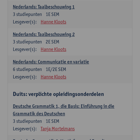
Nederlands: Taalbeschouwing 1
3
studiepunten
1E SEM
Lesgever(s):
Hanne Kloots
Nederlands: Taalbeschouwing 2
3
studiepunten
2E SEM
Lesgever(s):
Hanne Kloots
Nederlands: Communicatie en variatie
6
studiepunten
1E/2E SEM
Lesgever(s):
Hanne Kloots
Duits: verplichte opleidingsonderdelen
Deutsche Grammatik 1, die Basis: Einführung in die
Grammatik des Deutschen
3
studiepunten
1E SEM
Lesgever(s):
Tanja Mortelmans