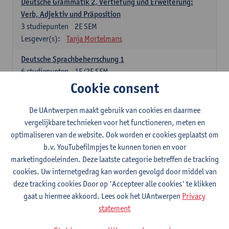
Deutsche Grammatik 2, Vertiefung und Erweiterung:
Verb, Adjektiv und Präposition
3
studiepunten
2E SEM
Lesgever(s):
Tanja Mortelmans
Deutsche Sprachbeherrschung 1
6
studiepunten
1E/2E SEM
Lesgever(s):
Tanja Mortelmans
Alex Haider
Cookie consent
Kommunikation und Gesellschaft im deutschsprachigen
De UAntwerpen maakt gebruik van cookies en daarmee
Raum
vergelijkbare technieken voor het functioneren, meten en
6
studiepunten
1E/2E SEM
optimaliseren van de website. Ook worden er cookies geplaatst om
Lesgever(s):
Carola Strobl
Alex Haider
b.v. YouTubefilmpjes te kunnen tonen en voor
marketingdoeleinden. Deze laatste categorie betreffen de tracking
Engels: verplichte opleidingsonderdelen
cookies. Uw internetgedrag kan worden gevolgd door middel van
deze tracking cookies Door op 'Accepteer alle cookies' te klikken
Advanced English Grammar for English Language
gaat u hiermee akkoord. Lees ook het UAntwerpen
Privacy
Professionals
statement
6
studiepunten
1E/2E SEM
Lesgever(s):
Jim Ureel