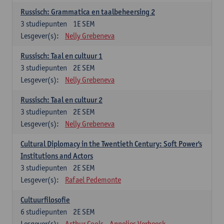
Russisch: Grammatica en taalbeheersing 2
3
studiepunten
1E SEM
Lesgever(s):
Nelly Grebeneva
Russisch: Taal en cultuur 1
3
studiepunten
2E SEM
Lesgever(s):
Nelly Grebeneva
Russisch: Taal en cultuur 2
3
studiepunten
2E SEM
Lesgever(s):
Nelly Grebeneva
Cultural Diplomacy in the Twentieth Century: Soft Power's
Institutions and Actors
3
studiepunten
2E SEM
Lesgever(s):
Rafael Pedemonte
Cultuurfilosofie
6
studiepunten
2E SEM
Lesgever(s):
Arthur Cools
Annelies Verbeeck