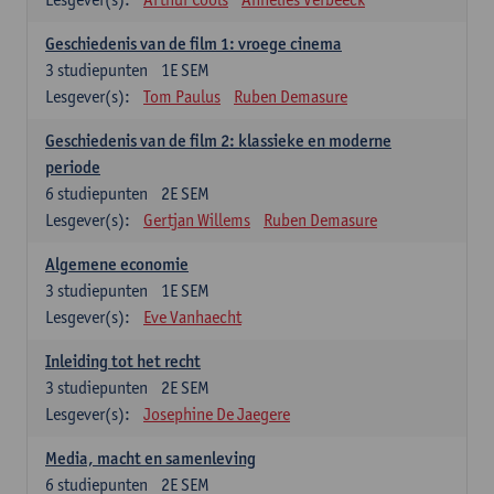
Geschiedenis van de film 1: vroege cinema
3
studiepunten
1E SEM
Lesgever(s):
Tom Paulus
Ruben Demasure
Geschiedenis van de film 2: klassieke en moderne
periode
6
studiepunten
2E SEM
Lesgever(s):
Gertjan Willems
Ruben Demasure
Algemene economie
3
studiepunten
1E SEM
Lesgever(s):
Eve Vanhaecht
Inleiding tot het recht
3
studiepunten
2E SEM
Lesgever(s):
Josephine De Jaegere
Media, macht en samenleving
6
studiepunten
2E SEM