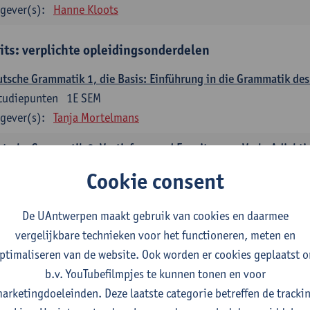
gever(s):
Hanne Kloots
its: verplichte opleidingsonderdelen
tsche Grammatik 1, die Basis: Einführung in die Grammatik de
tudiepunten
1E SEM
gever(s):
Tanja Mortelmans
tsche Grammatik 2, Vertiefung und Erweiterung: Verb, Adjekti
tudiepunten
2E SEM
Cookie consent
gever(s):
Tanja Mortelmans
De UAntwerpen maakt gebruik van cookies en daarmee
utsche Sprachbeherrschung 1
vergelijkbare technieken voor het functioneren, meten en
tudiepunten
1E/2E SEM
ptimaliseren van de website. Ook worden er cookies geplaatst 
gever(s):
Tanja Mortelmans
Alex Haider
b.v. YouTubefilmpjes te kunnen tonen en voor
mmunikation und Gesellschaft im deutschsprachigen Raum
arketingdoeleinden. Deze laatste categorie betreffen de tracki
tudiepunten
1E/2E SEM