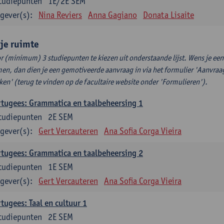
tudiepunten
1E/2E SEM
gever(s):
Nina Reviers
Anna Gagiano
Donata Lisaite
ije ruimte
r (minimum) 3 studiepunten te kiezen uit onderstaande lijst. Wens je ee
en, dan dien je een gemotiveerde aanvraag in via het formulier 'Aanvraag
ken' (terug te vinden op de facultaire website onder 'Formulieren').
tugees: Grammatica en taalbeheersing 1
tudiepunten
2E SEM
gever(s):
Gert Vercauteren
Ana Sofia Corga Vieira
tugees: Grammatica en taalbeheersing 2
tudiepunten
1E SEM
gever(s):
Gert Vercauteren
Ana Sofia Corga Vieira
tugees: Taal en cultuur 1
tudiepunten
2E SEM