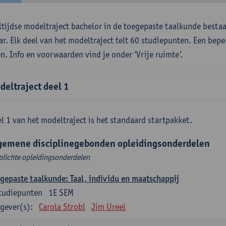
ltijdse modeltraject bachelor in de toegepaste taalkunde besta
aar. Elk deel van het modeltraject telt 60 studiepunten. Een bepe
en. Info en voorwaarden vind je onder ‘Vrije ruimte’.
deltraject deel 1
l 1 van het modeltraject is het standaard startpakket.
gemene disciplinegebonden opleidingsonderdelen
plichte opleidingsonderdelen
gepaste taalkunde: Taal, individu en maatschappij
tudiepunten
1E SEM
gever(s):
Carola Strobl
Jim Ureel