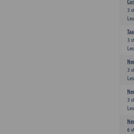
Co
3
s
Les
Taa
3
s
Les
Ned
3
s
Les
Ned
3
s
Les
Ned
6
s