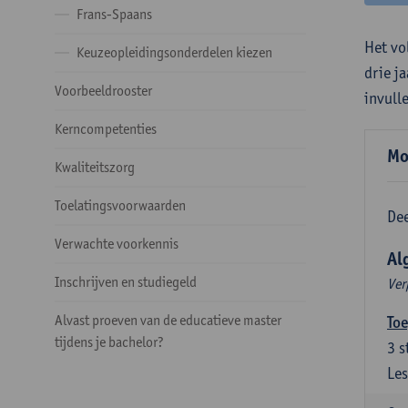
Frans-Spaans
Het vo
Keuzeopleidingsonderdelen kiezen
drie j
Voorbeeldrooster
invull
Kerncompetenties
Mo
Kwaliteitszorg
Toelatingsvoorwaarden
Dee
Verwachte voorkennis
Al
Inschrijven en studiegeld
Ver
Alvast proeven van de educatieve master
Toe
tijdens je bachelor?
3
s
Les