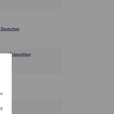
s Deutschen
v und Präposition
om
ng