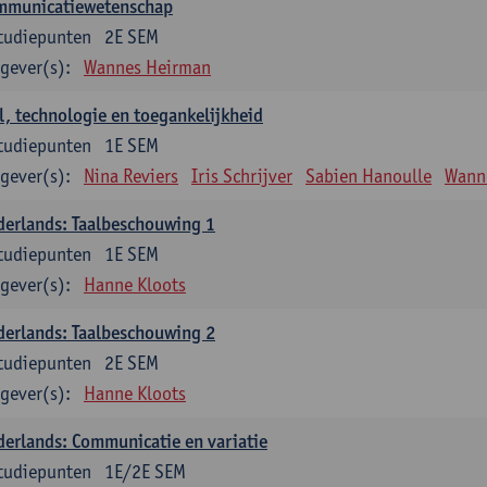
mmunicatiewetenschap
tudiepunten
2E SEM
gever(s):
Wannes Heirman
l, technologie en toegankelijkheid
tudiepunten
1E SEM
gever(s):
Nina Reviers
Iris Schrijver
Sabien Hanoulle
Wann
erlands: Taalbeschouwing 1
tudiepunten
1E SEM
gever(s):
Hanne Kloots
erlands: Taalbeschouwing 2
tudiepunten
2E SEM
gever(s):
Hanne Kloots
erlands: Communicatie en variatie
tudiepunten
1E/2E SEM