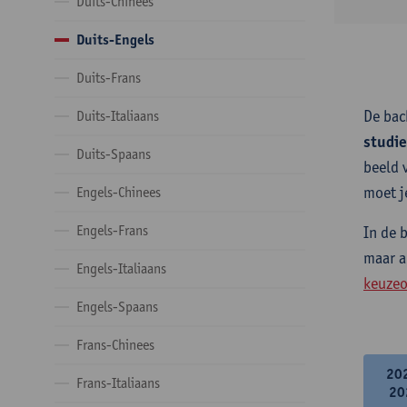
Duits-Chinees
Duits-Engels
Duits-Frans
De bac
Duits-Italiaans
studi
Duits-Spaans
beeld 
moet j
Engels-Chinees
Engels-Frans
In de 
maar a
Engels-Italiaans
keuzeo
Engels-Spaans
Frans-Chinees
20
Frans-Italiaans
20