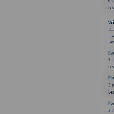
6
s
Les
Vr
Voo
nem
vak
Por
3
s
Les
Por
3
s
Les
Por
3
s