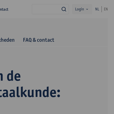
Login
ntact
NL
EN
zoek
kheden
FAQ & contact
n de
taalkunde: