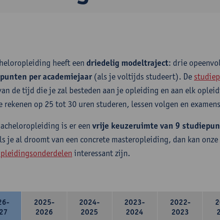
heloropleiding heeft een
driedelig modeltraject
: drie opeenv
epunten per academiejaar
(als je voltijds studeert). De
studiep
van de tijd die je zal besteden aan je opleiding en aan elk ople
e rekenen op 25 tot 30 uren studeren, lessen volgen en examens
bacheloropleiding is er een
vrije keuzeruimte van 9 studiepu
ls je al droomt van een concrete masteropleiding, dan kan onze
pleidingsonderdelen
interessant zijn.
26-
2025-
2024-
2023-
2022-
2
27
2026
2025
2024
2023