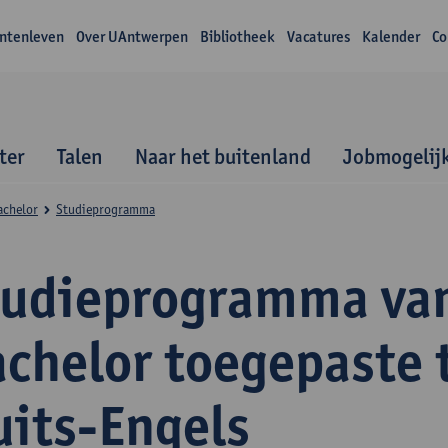
ntenleven
Over UAntwerpen
Bibliotheek
Vacatures
Kalender
Co
ter
Talen
Naar het buitenland
Jobmogelij
achelor
Studieprogramma
tudieprogramma va
achelor toegepaste 
uits-Engels