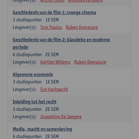
Geschiedenis van de film 1: vroege cinema
3
studiepunten
1E SEM
Lesgever(s):
Tom Paulus
Ruben Demasure
Geschiedenis van de film 2: klassieke en moderne
periode
6
studiepunten
2E SEM
Lesgever(s):
Gertjan Willems
Ruben Demasure
Algemene economie
3
studiepunten
1E SEM
Lesgever(s):
Eve Vanhaecht
Inleiding tot het recht
3
studiepunten
2E SEM
Lesgever(s):
Josephine De Jaegere
Media, macht en samenleving
6
studiepunten
2E SEM