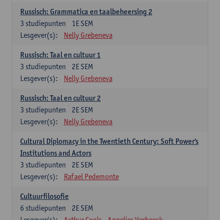
Russisch: Grammatica en taalbeheersing 2
3
studiepunten
1E SEM
Lesgever(s):
Nelly Grebeneva
Russisch: Taal en cultuur 1
3
studiepunten
2E SEM
Lesgever(s):
Nelly Grebeneva
Russisch: Taal en cultuur 2
3
studiepunten
2E SEM
Lesgever(s):
Nelly Grebeneva
Cultural Diplomacy in the Twentieth Century: Soft Power's
Institutions and Actors
3
studiepunten
2E SEM
Lesgever(s):
Rafael Pedemonte
Cultuurfilosofie
6
studiepunten
2E SEM
Lesgever(s):
Arthur Cools
Annelies Verbeeck