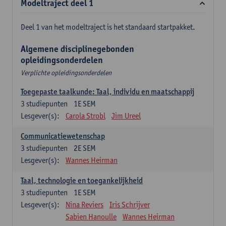
Modeltraject deel 1
Deel 1 van het modeltraject is het standaard startpakket.
Algemene disciplinegebonden
opleidingsonderdelen
Verplichte opleidingsonderdelen
Toegepaste taalkunde: Taal, individu en maatschappij
3
studiepunten
1E SEM
Lesgever(s):
Carola Strobl
Jim Ureel
Communicatiewetenschap
3
studiepunten
2E SEM
Lesgever(s):
Wannes Heirman
Taal, technologie en toegankelijkheid
3
studiepunten
1E SEM
Lesgever(s):
Nina Reviers
Iris Schrijver
Sabien Hanoulle
Wannes Heirman