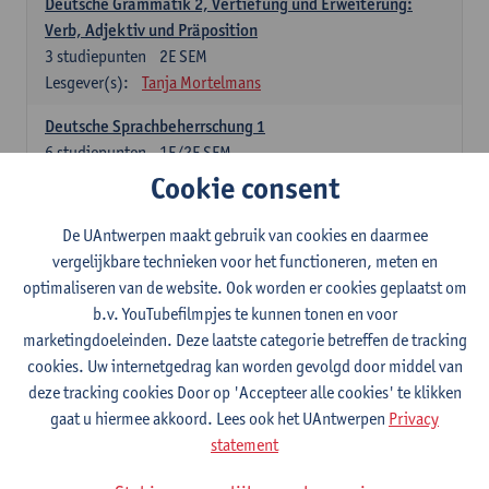
Deutsche Grammatik 2, Vertiefung und Erweiterung:
Verb, Adjektiv und Präposition
3
studiepunten
2E SEM
Lesgever(s):
Tanja Mortelmans
Deutsche Sprachbeherrschung 1
6
studiepunten
1E/2E SEM
Lesgever(s):
Tanja Mortelmans
Alex Haider
Cookie consent
Kommunikation und Gesellschaft im deutschsprachigen
De UAntwerpen maakt gebruik van cookies en daarmee
Raum
vergelijkbare technieken voor het functioneren, meten en
6
studiepunten
1E/2E SEM
optimaliseren van de website. Ook worden er cookies geplaatst om
Lesgever(s):
Carola Strobl
Alex Haider
b.v. YouTubefilmpjes te kunnen tonen en voor
marketingdoeleinden. Deze laatste categorie betreffen de tracking
Engels: verplichte opleidingsonderdelen
cookies. Uw internetgedrag kan worden gevolgd door middel van
deze tracking cookies Door op 'Accepteer alle cookies' te klikken
Advanced English Grammar for English Language
gaat u hiermee akkoord. Lees ook het UAntwerpen
Privacy
Professionals
statement
6
studiepunten
1E/2E SEM
Lesgever(s):
Jim Ureel