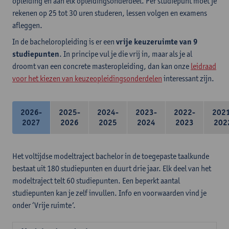
opleiding en aan elk opleidingsonderdeel. Per studiepunt moet je
rekenen op 25 tot 30 uren studeren, lessen volgen en examens
afleggen.
In de bacheloropleiding is er een
vrije keuzeruimte van 9
studiepunten
. In principe vul je die vrij in, maar als je al
droomt van een concrete masteropleiding, dan kan onze
leidraad
voor het kiezen van keuzeopleidingsonderdelen
interessant zijn.
2026-
2025-
2024-
2023-
2022-
202
2027
2026
2025
2024
2023
202
Het voltijdse modeltraject bachelor in de toegepaste taalkunde
bestaat uit 180 studiepunten en duurt drie jaar. Elk deel van het
modeltraject telt 60 studiepunten. Een beperkt aantal
studiepunten kan je zelf invullen. Info en voorwaarden vind je
onder ‘Vrije ruimte’.