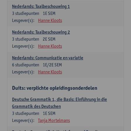
Nederlands: Taalbeschouwing 1
3
studiepunten
1E SEM
Lesgever(s):
Hanne Kloots
Nederlands: Taalbeschouwing 2
3
studiepunten
2E SEM
Lesgever(s):
Hanne Kloots
Nederlands: Communicatie en variatie
6
studiepunten
1E/2E SEM
Lesgever(s):
Hanne Kloots
Duits: verplichte opleidingsonderdelen
Deutsche Grammatik 1, die Basis: Einführung in die
Grammatik des Deutschen
3
studiepunten
1E SEM
Lesgever(s):
Tanja Mortelmans